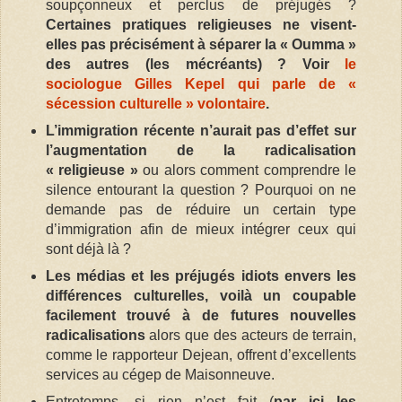
soupçonneux et perclus de préjugés ?
Certaines pratiques religieuses ne visent-
elles pas précisément à séparer la « Oumma »
des autres (les mécréants) ? Voir
le
sociologue Gilles Kepel qui parle de «
sécession culturelle » volontaire
.
L’immigration récente n’aurait pas d’effet sur
l’augmentation de la radicalisation
« religieuse »
ou alors comment comprendre le
silence entourant la question ? Pourquoi on ne
demande pas de réduire un certain type
d’immigration afin de mieux intégrer ceux qui
sont déjà là ?
Les médias et les préjugés idiots envers les
différences culturelles, voilà un coupable
facilement trouvé à de futures nouvelles
radicalisations
alors que des acteurs de terrain,
comme le rapporteur Dejean, offrent d’excellents
services au cégep de Maisonneuve.
Entretemps, si rien n’est fait (
par ici les