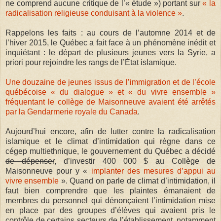
ne comprend aucune critique de l’« étude ») portant sur
« la
radicalisation religieuse conduisant à la violence »
.
Rappelons les faits : au cours de l’automne 2014 et de
l’hiver 2015, le Québec a fait face à un phénomène inédit et
inquiétant : le départ de plusieurs jeunes vers la Syrie, a
priori pour rejoindre les rangs de l’État islamique.
Une douzaine de jeunes issus de l’immigration et de l’école
québécoise « du dialogue » et « du vivre ensemble »
fréquentant le collège de Maisonneuve avaient été arrêtés
par la Gendarmerie royale du Canada
.
Aujourd’hui encore, afin de lutter contre la radicalisation
islamique et le climat d’intimidation qui règne dans ce
cégep multiethnique, le gouvernement du Québec a décidé
de dépenser
, d’investir 400 000 $ au Collège de
Maisonneuve pour y «
implanter des mesures d’appui au
vivre ensemble
». Quand on parle de climat d’intimidation, il
faut bien comprendre que les plaintes émanaient de
membres du personnel qui dénonçaient l’intimidation mise
en place par des groupes d’élèves qui avaient pris le
contrôle de certains secteurs de l’établissement, notamment