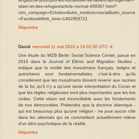
la-gauche-pourquoi-les-socialistes-se-taisent-au-sujet-de-l-
islam-et-des-refugies/article-normal-499367.html?
utm_campaign=Echobox&utm_medium=social&utm_source
=Facebook#link_time=1462959721
Répondre
David
mercredi 11 mai 2016 à 14:01:00 UTC−4
Une étude du WZB Berlin Social Science Center, parue en
2015 dans le Journal of Ethnic and Migration Studies ,
indique que la moitié des musulmans français, belges et
autrichiens sont fondamentalistes, c'est-à-dire qu'ils
considèrent que les musulmans doivent revenir aux racines
de la foi, qu'il n'y a qu'une seule interprétation du Coran et
que les règles religieuses sont plus importantes que les lois
civiles. Cette vision est inconciliable avec les fondements
de nos démocraties. Prétendre que la doctrine islamique -
qui est beaucoup plus qu'une religion - ne joue aucun rôle
dans les attentats qui se commettent actuellement relève
d'un déni psychotique de la réalité.
Répondre