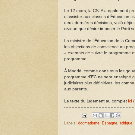
Le 12 mars, la CSJA a également pron
d’assister aux classes d’Éducation c
deux dernières décisions, voilà déjà
civique que désire imposer le Parti so
La ministre de l’Éducation de la Com
les objections de conscience au pro
« exempts de suivre le programme et
programme.
À Madrid, comme dans tous les gouver
programme d’EC ne sera enseigné qu’à
judiciaires plus définitives, les com
aux parents.
Le texte du jugement au complet
ici
(
Labels:
dogmatisme
,
Espagne
,
éthique
,