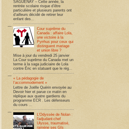
SAGUENAY – Cette année, la
rentrée scolaire risque d’être
particulière et plusieurs parents ont
d’ailleurs décidé de retirer leur
enfant des...
Cour suprême du
Canada : affaire Lola,
une victoire à la
Pyrrhus pour ceux qui
distinguent mariage
et union libre ?
Mise à jour du vendredi 25 janvier
La Cour suprême du Canada met un
terme à la saga judiciaire de Lola
contre Éric en statuant que le rég...
« La pédagogie de
l’accommodement »
Lettre de Joëlle Quérin envoyée au
Devoir hier et parue ce matin en
réplique aux quatre gardiens du
programme ECR . Les défenseurs
du cours ...
L'Odyssée de Nolan :
l'adjudant-chef
Ulysse, traumatisé,
ramène ses GIs