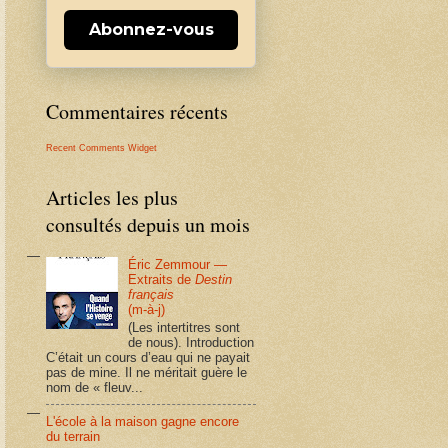
Abonnez-vous
Commentaires récents
Recent Comments Widget
Articles les plus
consultés depuis un mois
Éric Zemmour —
Extraits de
Destin
français
(m-à-j)
(Les intertitres sont
de nous). Introduction
C’était un cours d’eau qui ne payait
pas de mine. Il ne méritait guère le
nom de « fleuv...
L'école à la maison gagne encore
du terrain