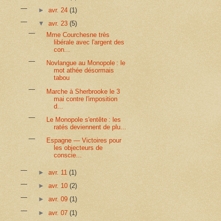
►
avr. 24
(1)
▼
avr. 23
(5)
Mme Courchesne très
libérale avec l'argent des
con...
Novlangue au Monopole : le
mot athée désormais
tabou
Marche à Sherbrooke le 3
mai contre l'imposition
d...
Le Monopole s'entête : les
ratés deviennent de plu...
Espagne — Victoires pour
les objecteurs de
conscie...
►
avr. 11
(1)
►
avr. 10
(2)
►
avr. 09
(1)
►
avr. 07
(1)