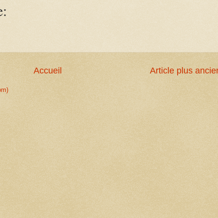
e:
Accueil
Article plus ancie
om)