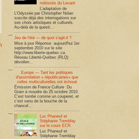
métissés du Levant
L’adaptation de
L’Odyssée par Christopher Nolan
suscite déjà des interrogations sur
ses choix artistiques et culturels.
Au-delà de la questi...
Jeu de l'été — de quoi s'agit-il ?
Mise à jour Réponse aujourd'hui 1er
n
septembre 2010 sur le site
http://www.liberte-quebec.ca.
Réseau Liberté-Québec (RLQ)
dévoilen...
Europe — Tant les politiques
d'assimilation « républicaines» que
celles multiculturelles ont échoué
Émission de France Culture Du
Grain à moudre du 25 octobre 2010.
C’est tombé comme un couperet, et
c’est venu de la bouche de la
chancel...
Luc Phaneuf et
Stéphanie Tremblay
sur le cours ECR
Luc Phaneuf et
Stéphanie Tremblay