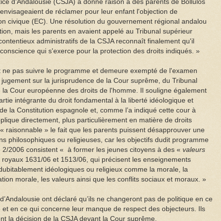
tice d'Andalousie (CSJA) a donné raison à des parents de Bollulos
envisageaient de réclamer pour leur enfant l'objection de
n civique (EC). Une résolution du gouvernement régional andalou
ection, mais les parents en avaient appelé au Tribunal supérieur
contentieux administratifs de la CSJA reconnaît finalement qu'il
e conscience qui s'exerce pour la protection des droits indiqués. »
ut ne pas suivre le programme et demeure exempté de l'examen
 jugement sur la jurisprudence de la Cour suprême, du Tribunal
de la Cour européenne des droits de l'homme. Il souligne également
artie intégrante du droit fondamental à la liberté idéologique et
1 de la Constitution espagnole et, comme l’a indiqué cette cour à
pplique directement, plus particulièrement en matière de droits
 raisonnable » le fait que les parents puissent désapprouver une
s philosophiques ou religieuses, car les objectifs dudit programme
ue 2/2006 consistent « à former les jeunes citoyens à des «
valeurs
és royaux 1631/06 et 1513/06, qui précisent les enseignements
dubitablement idéologiques ou religieux comme la morale, la
tion morale, les valeurs ainsi que les conflits sociaux et moraux. »
’Andalousie ont déclaré qu’ils ne changeront pas de politique en ce
 et en ce qui concerne leur manque de respect des objecteurs. Ils
ient la décision de la CSJA devant la Cour suprême.