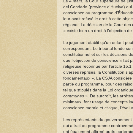
Le 4 mars, la Cour supérieure de jus
del Condado (province d'Huelva) qui 
conscience au programme d'Éducatio
leur avait refusé le droit à cette obj
régional. La décision de la Cour des 
« existe bien un droit à l'objection d
Le jugement établit qu'un enfant pe
correspondant. Le tribunal fonde son
constitutionnel et sur les décisions 
que l’objection de conscience « fait p
religieuse reconnue par l’article 16.
diverses reprises, la Constitution s’a
fondamentaux ». La CSJA considère «
partie du programme, pour des raison
tel que stipulés dans la Loi organiq
communes
». De surcroît, les arrêt
minimaux, font usage de concepts in
conscience morale et civique, l'évalua
Les représentants du gouvernement d
qui a trait au programme controversé
ont également affirmé qu’ils portera