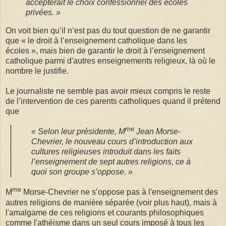
accepterait le choix confessionnel des écoles
privées. »
On voit bien qu’il n’est pas du tout question de ne garantir
que « le droit à l’enseignement catholique dans les
écoles », mais bien de garantir le droit à l’enseignement
catholique parmi d'autres enseignements religieux, là où le
nombre le justifie.
Le journaliste ne semble pas avoir mieux compris le reste
de l’intervention de ces parents catholiques quand il prétend
que
me
« Selon leur présidente, M
Jean Morse-
Chevrier, le nouveau cours d’introduction aux
cultures religieuses introduit dans les faits
l’enseignement de sept autres religions, ce à
quoi son groupe s’oppose. »
me
M
Morse-Chevrier ne s’oppose pas à l'enseignement des
autres religions de manière séparée (voir plus haut), mais à
l'amalgame de ces religions et courants philosophiques
comme l'athéisme dans un seul cours imposé à tous les