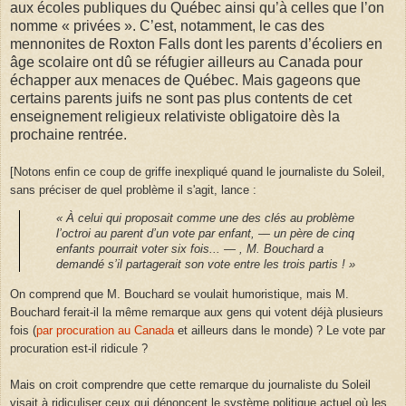
aux écoles publiques du Québec ainsi qu’à celles que l’on
nomme « privées ». C’est, notamment, le cas des
mennonites de Roxton Falls dont les parents d’écoliers en
âge scolaire ont dû se réfugier ailleurs au Canada pour
échapper aux menaces de Québec. Mais gageons que
certains parents juifs ne sont pas plus contents de cet
enseignement religieux relativiste obligatoire dès la
prochaine rentrée.
[Notons enfin ce coup de griffe inexpliqué quand le journaliste du Soleil,
sans préciser de quel problème il s'agit, lance :
« À celui qui proposait comme une des clés au problème
l’octroi au parent d’un vote par enfant, — un père de cinq
enfants pourrait voter six fois... — , M. Bouchard a
demandé s’il partagerait son vote entre les trois partis ! »
On comprend que M. Bouchard se voulait humoristique, mais M.
Bouchard ferait-il la même remarque aux gens qui votent déjà plusieurs
fois (
par procuration au Canada
et ailleurs dans le monde) ? Le vote par
procuration est-il ridicule ?
Mais on croit comprendre que cette remarque du journaliste du Soleil
visait à ridiculiser ceux qui dénoncent le système politique actuel où les