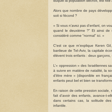
duquel la population décroît, est fix
Alors que nombre de pays développés 
soit si fécond ?
« Si vous n’avez pas d’enfant, on v
quand le deuxième ?” Et ainsi de s
considéré comme “normal” ici. »
C’est ce que m’explique Keren Gil
banlieue de Tel-Aviv, la capitale éc
élèvent trois enfants : deux garçons, 
L’« oppression » des Israéliennes s
à suivre en matière de natalité, la 
d’être mère » (disponible en françai
enfants peut bel et bien se transfor
En raison de cette pression sociale, so
fait d’avoir des enfants, avance-t-
dans certains cas, la solitude de
infantile.