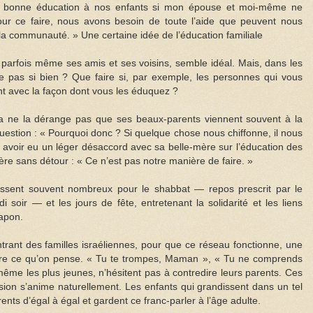
ne bonne éducation à nos enfants si mon épouse et moi-même ne
pour ce faire, nous avons besoin de toute l’aide que peuvent nous
la communauté. » Une certaine idée de l’éducation familiale
 parfois même ses amis et ses voisins, semble idéal. Mais, dans les
sse pas si bien ? Que faire si, par exemple, les personnes qui vous
ent avec la façon dont vous les éduquez ?
a ne la dérange pas que ses beaux-parents viennent souvent à la
question : « Pourquoi donc ? Si quelque chose nous chiffonne, il nous
le avoir eu un léger désaccord avec sa belle-mère sur l’éducation des
re sans détour : « Ce n’est pas notre manière de faire. »
issent souvent nombreux pour le shabbat — repos prescrit par le
soir — et les jours de fête, entretenant la solidarité et les liens
Japon.
trant des familles israéliennes, pour que ce réseau fonctionne, une
 dire ce qu’on pense. « Tu te trompes, Maman », « Tu ne comprends
même les plus jeunes, n’hésitent pas à contredire leurs parents. Ces
ussion s’anime naturellement. Les enfants qui grandissent dans un tel
nts d’égal à égal et gardent ce franc-parler à l’âge adulte.