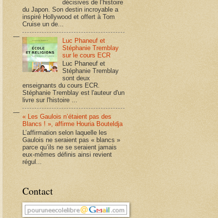
décisives de l’histoire
du Japon. Son destin incroyable a
inspiré Hollywood et offert à Tom
Cruise un de...
Luc Phaneuf et
Stéphanie Tremblay
sur le cours ECR
Luc Phaneuf et
Stéphanie Tremblay
sont deux
enseignants du cours ECR.
Stéphanie Tremblay est l'auteur d'un
livre sur l'histoire ...
« Les Gaulois n’étaient pas des
Blancs ! », affirme Houria Bouteldja
L’affirmation selon laquelle les
Gaulois ne seraient pas « blancs »
parce qu’ils ne se seraient jamais
eux-mêmes définis ainsi revient
régul...
Contact