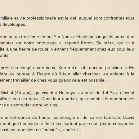
miliale et vie professionnelle est le défi auquel sont confrontés tous
s développés.
xième ou un troisième enfant ? « Nous n’étions pas inquiets parce que
mpter sur notre entourage », répond Keren. Sa mère, qui vit à
habite à une heure de route, viennent fréquemment chez eux pour leur
ants.
l après ses congés parentaux, Keren n’a subi aucune pression. « En
re au bureau à l’heure où il faut aller chercher les enfants à la
ement travailler de chez vous quand cela est possible. »
ishal (45 ans), qui vivent à Netanya, au nord de Tel-Aviv, élèvent
aillant tous les deux. Dans leur quartier, qui compte de nombreuses
ant de s’entraider entre voisins.
une entreprise de haute technologie et de sa vie familiale, David
en tant que bénévole. « Je le fais surtout parce que j’aime côtoyer les
ssi une question de “survie” », confie-t-il.