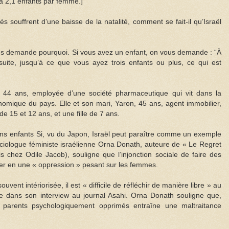
é à 2,1 enfants par femme.]
souffrent d’une baisse de la natalité, comment se fait-il qu’Israël
ous demande pourquoi. Si vous avez un enfant, on vous demande : “À
uite, jusqu’à ce que vous ayez trois enfants ou plus, ce qui est
, 44 ans, employée d’une société pharmaceutique qui vit dans la
onomique du pays. Elle et son mari, Yaron, 45 ans, agent immobilier,
de 15 et 12 ans, et une fille de 7 ans.
ans enfants Si, vu du Japon, Israël peut paraître comme un exemple
sociologue féministe israélienne Orna Donath, auteure de « Le Regret
s chez Odile Jacob), souligne que l’injonction sociale de faire des
mer en une « oppression » pesant sur les femmes.
uvent intériorisée, il est « difficile de réfléchir de manière libre » au
elle dans son interview au journal Asahi. Orna Donath souligne que,
s parents psychologiquement opprimés entraîne une maltraitance