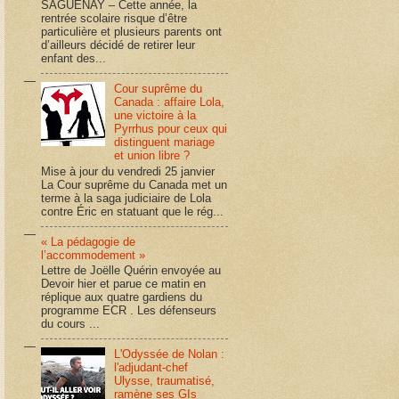
SAGUENAY – Cette année, la
rentrée scolaire risque d’être
particulière et plusieurs parents ont
d’ailleurs décidé de retirer leur
enfant des...
Cour suprême du
Canada : affaire Lola,
une victoire à la
Pyrrhus pour ceux qui
distinguent mariage
et union libre ?
Mise à jour du vendredi 25 janvier
La Cour suprême du Canada met un
terme à la saga judiciaire de Lola
contre Éric en statuant que le rég...
« La pédagogie de
l’accommodement »
Lettre de Joëlle Quérin envoyée au
Devoir hier et parue ce matin en
réplique aux quatre gardiens du
programme ECR . Les défenseurs
du cours ...
L'Odyssée de Nolan :
l'adjudant-chef
Ulysse, traumatisé,
ramène ses GIs