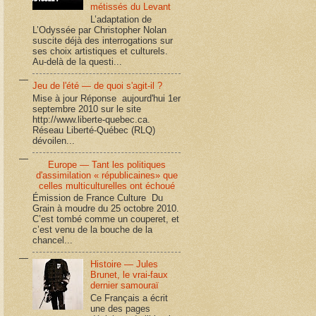
métissés du Levant
L’adaptation de
L’Odyssée par Christopher Nolan
suscite déjà des interrogations sur
ses choix artistiques et culturels.
Au-delà de la questi...
Jeu de l'été — de quoi s'agit-il ?
Mise à jour Réponse aujourd'hui 1er
septembre 2010 sur le site
http://www.liberte-quebec.ca.
Réseau Liberté-Québec (RLQ)
dévoilen...
Europe — Tant les politiques
d'assimilation « républicaines» que
celles multiculturelles ont échoué
Émission de France Culture Du
Grain à moudre du 25 octobre 2010.
C’est tombé comme un couperet, et
c’est venu de la bouche de la
chancel...
Histoire — Jules
Brunet, le vrai-faux
dernier samouraï
Ce Français a écrit
une des pages