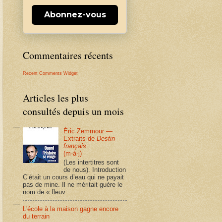
Abonnez-vous
Commentaires récents
Recent Comments Widget
Articles les plus
consultés depuis un mois
Éric Zemmour —
Extraits de
Destin
français
(m-à-j)
(Les intertitres sont
de nous). Introduction
C’était un cours d’eau qui ne payait
pas de mine. Il ne méritait guère le
nom de « fleuv...
L'école à la maison gagne encore
du terrain