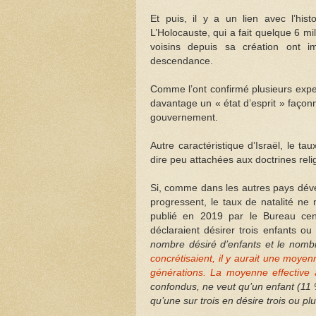
Et puis, il y a un lien avec l’his
L’Holocauste, qui a fait quelque 6 mi
voisins depuis sa création ont im
descendance.
Comme l’ont confirmé plusieurs expert
davantage un « état d’esprit » façonné
gouvernement.
Autre caractéristique d’Israël, le ta
dire peu attachées aux doctrines reli
Si, comme dans les autres pays dével
progressent, le taux de natalité ne
publié en 2019 par le Bureau cent
déclaraient désirer trois enfants ou
nombre désiré d’enfants et le nomb
concrétisaient, il y aurait une moye
générations. La moyenne effective 
confondus, ne veut qu’un enfant (11 
qu’une sur trois en désire trois ou p