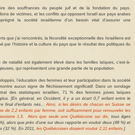
toire des souffrances du peuple juif et de la fondation du pays.
llions de victimes, et les conflits qui opposent Israël aux pays arabes
prégné la société israélienne d’un besoin vital d’assurer une
s que j’ai rencontrés, la fécondité exceptionnelle des Israéliens est
 par l’histoire et la culture du pays que le résultat des politiques du
ux de natalité est également élevé dans les familles laïques, c’est-à-
gieuses, qui représentent une grande partie de la population.
oppés, l’éducation des femmes et leur participation dans la société
 montre aucun signe de fléchissement significatif. Dans un sondage
ral des statistiques israélien, 71 % des femmes juives laïques
 plus.
[En général, en Occident, il y a un écart 0,7 enfant entre le
re final d’enfants nés…
Ainsi, si
les désirs de chacun en Suisse se
nne de 2,2 enfants par femme, soit suffisamment pour renouveler les
avoisine 1,5
.
Alors que seule une Québécoise sur dix
, tous âges
%), alors que près d’une sur deux rapporte en vouloir deux (48 %) et
lus (32 %). En 2011,
les Québécoises disaient vouloir 2,11 enfants.
]