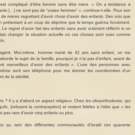
 il est compliqué d’être femme sans être mère. « On a tendance à
nts […] ne sont pas de “vraies femmes” », continue-t-elle. Pour son
es de mères regrettant d’avoir choisi d’avoir des enfants. Des voix que
 en prétextant à un coup de déprime que le temps guérira forcément.
Le regret d’avoir fait des enfants sans avoir vraiment réfléchi si on
 voulais changer la situation actuelle où ces choses sont vues comme
hi.
 exagéré. Moi-même, homme marié de 42 ans sans enfant, on me
borde le sujet de la famille, pourquoi je n’ai pas d’enfant, avant de
st merveilleux d’avoir des enfants ». L’une des personnes avec
 même sorti son téléphone pour me donner les coordonnées d’un
 de la stérilité.
s ? Il y a d’abord un aspect religieux. Chez les ultraorthodoxes, qui
uifs, [refusent la contraception] et restent fidèles à l’idée que « les
st pas rare d’avoir cinq enfants ou plus.
s au sein des différentes communautés d’Israël ces quarante