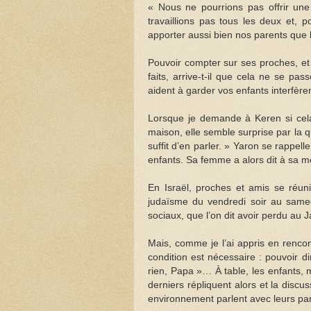
« Nous ne pourrions pas offrir u
travaillions pas tous les deux et, 
apporter aussi bien nos parents que 
Pouvoir compter sur ses proches, et
faits, arrive-t-il que cela ne se pa
aident à garder vos enfants interfèr
Lorsque je demande à Keren si cel
maison, elle semble surprise par la 
suffit d’en parler. » Yaron se rappel
enfants. Sa femme a alors dit à sa mè
En Israël, proches et amis se réun
judaïsme du vendredi soir au samedi 
sociaux, que l’on dit avoir perdu au 
Mais, comme je l’ai appris en rencon
condition est nécessaire : pouvoir
rien, Papa »… À table, les enfants, 
derniers répliquent alors et la disc
environnement parlent avec leurs pare