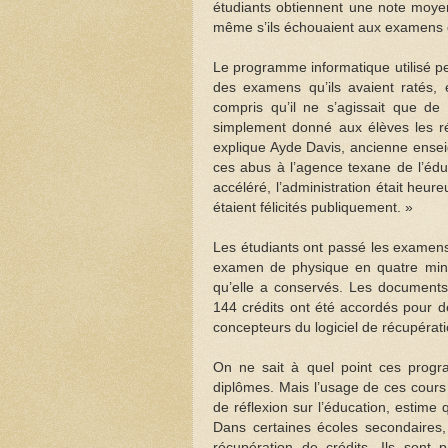
étudiants obtiennent une note moyen
même s’ils échouaient aux examens d
Le programme informatique utilisé p
des examens qu’ils avaient ratés, 
compris qu’il ne s’agissait que de
simplement donné aux élèves les ré
explique Ayde Davis, ancienne ensei
ces abus à l’agence texane de l’édu
accéléré, l’administration était heu
étaient félicités publiquement. »
Les étudiants ont passé les examens
examen de physique en quatre minu
qu’elle a conservés. Les document
144 crédits ont été accordés pour d
concepteurs du logiciel de récupérat
On ne sait à quel point ces progr
diplômes. Mais l’usage de ces cours 
de réflexion sur l’éducation, estime
Dans certaines écoles secondaires,
récupération de crédits. Ils sont 