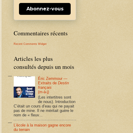
Abonnez-vous
Commentaires récents
Recent Comments Widget
Articles les plus
consultés depuis un mois
Éric Zemmour —
Extraits de
Destin
français
(m-à-j)
(Les intertitres sont
de nous). Introduction
C’était un cours d’eau qui ne payait
pas de mine. Il ne méritait guère le
nom de « fleuv...
L'école à la maison gagne encore
du terrain