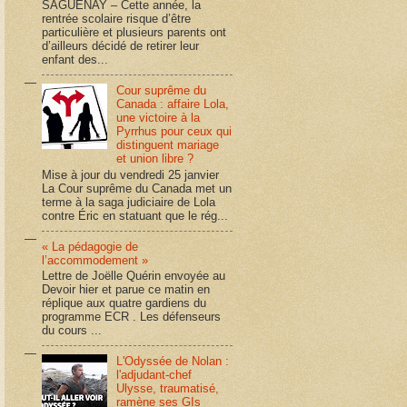
SAGUENAY – Cette année, la
rentrée scolaire risque d’être
particulière et plusieurs parents ont
d’ailleurs décidé de retirer leur
enfant des...
Cour suprême du
Canada : affaire Lola,
une victoire à la
Pyrrhus pour ceux qui
distinguent mariage
et union libre ?
Mise à jour du vendredi 25 janvier
La Cour suprême du Canada met un
terme à la saga judiciaire de Lola
contre Éric en statuant que le rég...
« La pédagogie de
l’accommodement »
Lettre de Joëlle Quérin envoyée au
Devoir hier et parue ce matin en
réplique aux quatre gardiens du
programme ECR . Les défenseurs
du cours ...
L'Odyssée de Nolan :
l'adjudant-chef
Ulysse, traumatisé,
ramène ses GIs