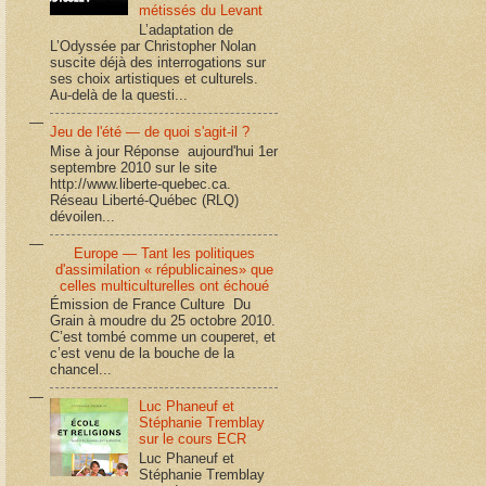
métissés du Levant
L’adaptation de
L’Odyssée par Christopher Nolan
suscite déjà des interrogations sur
ses choix artistiques et culturels.
Au-delà de la questi...
Jeu de l'été — de quoi s'agit-il ?
Mise à jour Réponse aujourd'hui 1er
septembre 2010 sur le site
http://www.liberte-quebec.ca.
Réseau Liberté-Québec (RLQ)
dévoilen...
Europe — Tant les politiques
d'assimilation « républicaines» que
celles multiculturelles ont échoué
Émission de France Culture Du
Grain à moudre du 25 octobre 2010.
C’est tombé comme un couperet, et
c’est venu de la bouche de la
chancel...
Luc Phaneuf et
Stéphanie Tremblay
sur le cours ECR
Luc Phaneuf et
Stéphanie Tremblay