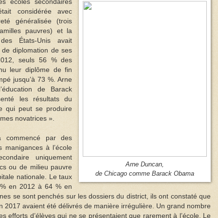
s écoles secondaires
tait considérée avec
té généralisée (trois
amilles pauvres) et la
 des États-Unis avait
 de diplomation de ses
012, seuls 56 % des
nu leur diplôme de fin
impé jusqu’à 73 %. Arne
l’éducation de Barack
nté les résultats du
 qui peut se produire
rmes novatrices ».
 a commencé par des
s manigances à l’école
econdaire uniquement
Arne Duncan,
cs ou de milieu pauvre
de Chicago comme Barack Obama
itale nationale. Le taux
0 % en 2012 à 64 % en
es se sont penchés sur les dossiers du district, ils ont constaté que
n 2017 avaient été délivrés de manière irrégulière. Un grand nombre
es efforts d’élèves qui ne se présentaient que rarement à l’école. Le