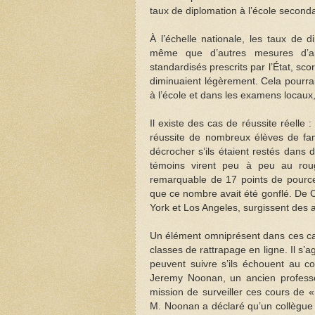
taux de diplomation à l’école seconda
À l’échelle nationale, les taux de
même que d’autres mesures d’ap
standardisés prescrits par l’État, sc
diminuaient légèrement. Cela pourrai
à l’école et dans les examens locaux
Il existe des cas de réussite réelle 
réussite de nombreux élèves de fam
décrocher s’ils étaient restés dans 
témoins virent peu à peu au roug
remarquable de 17 points de pource
que ce nombre avait été gonflé. De C
York et Los Angeles, surgissent des a
Un élément omniprésent dans ces cas
classes de rattrapage en ligne. Il s’
peuvent suivre s’ils échouent au co
Jeremy Noonan, un ancien profess
mission de surveiller ces cours de «
M. Noonan a déclaré qu’un collègue l