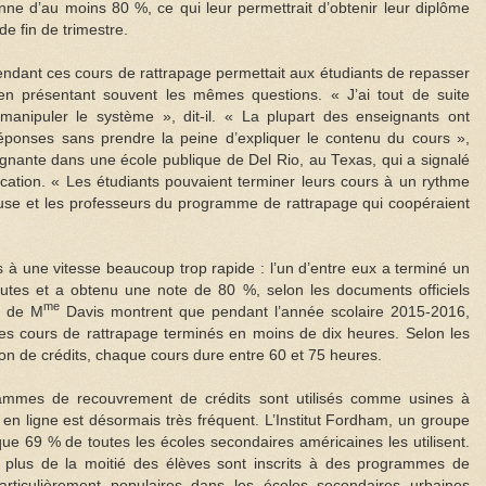
ne d’au moins 80 %, ce qui leur permettrait d’obtenir leur diplôme
e fin de trimestre.
endant ces cours de rattrapage permettait aux étudiants de repasser
en présentant souvent les mêmes questions. « J’ai tout de suite
 manipuler le système », dit-il. « La plupart des enseignants ont
ponses sans prendre la peine d’expliquer le contenu du cours »,
gnante dans une école publique de Del Rio, au Texas, qui a signalé
cation. « Les étudiants pouvaient terminer leurs cours à un rythme
reuse et les professeurs du programme de rattrapage qui coopéraient
 à une vitesse beaucoup trop rapide : l’un d’entre eux a terminé un
tes et a obtenu une note de 80 %, selon les documents officiels
me
s de M
Davis montrent que pendant l’année scolaire 2015-2016,
es cours de rattrapage terminés en moins de dix heures. Selon les
ion de crédits, chaque cours dure entre 60 et 75 heures.
ammes de recouvrement de crédits sont utilisés comme usines à
en ligne est désormais très fréquent. L’Institut Fordham, un groupe
 que 69 % de toutes les écoles secondaires américaines les utilisent.
 plus de la moitié des élèves sont inscrits à des programmes de
particulièrement populaires dans les écoles secondaires urbaines