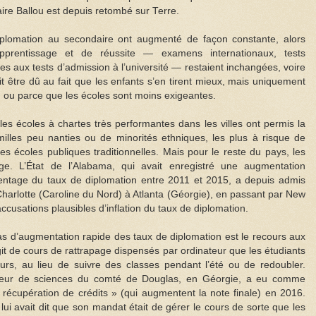
ire Ballou est depuis retombé sur Terre.
 diplomation au secondaire ont augmenté de façon constante, alors
prentissage et de réussite — examens internationaux, tests
ores aux tests d’admission à l’université — restaient inchangées, voire
t être dû au fait que les enfants s’en tirent mieux, mais uniquement
, ou parce que les écoles sont moins exigeantes.
: les écoles à chartes très performantes dans les villes ont permis la
illes peu nanties ou de minorités ethniques, les plus à risque de
des écoles publiques traditionnelles. Mais pour le reste du pays, les
e. L’État de l’Alabama, qui avait enregistré une augmentation
ntage du taux de diplomation entre 2011 et 2015, a depuis admis
harlotte (Caroline du Nord) à Atlanta (Géorgie), en passant par New
ccusations plausibles d’inflation du taux de diplomation.
 d’augmentation rapide des taux de diplomation est le recours aux
agit de cours de rattrapage dispensés par ordinateur que les étudiants
urs, au lieu de suivre des classes pendant l’été ou de redoubler.
eur de sciences du comté de Douglas, en Géorgie, a eu comme
 récupération de crédits » (qui augmentent la note finale) en 2016.
ui avait dit que son mandat était de gérer le cours de sorte que les