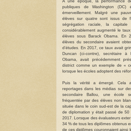
À une époque, la performance de
publiques de Washington (DC) é
émerveillement. Malgré une pauvre
élèves sur quatre sont issus de f
ségrégation raciale, la capitale
considérablement augmenté le taux
élèves sous Barack Obama. En 2
élèves du secondaire avaient obte
d’études. En 2017, ce taux avait gr
Duncan (ci-contre), secrétaire à 
Obama, avait précédemment prése
district comme un exemple de « ce
lorsque les écoles adoptent des réfo
Puis la vérité a émergé. Cela
reportages dans les médias sur de
secondaire Ballou, une école s
fréquentée par des élèves non blan
située dans le coin sud-est de la cap
de diplomation y était passé de 5
2017. Lorsque des évaluateurs extern
34 % de tous les diplômes obtenus e
de ces diplômes couronnaient ainsi l