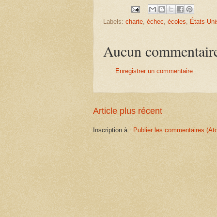
Labels:
charte
,
échec
,
écoles
,
États-Uni
Aucun commentair
Enregistrer un commentaire
Article plus récent
Inscription à :
Publier les commentaires (At