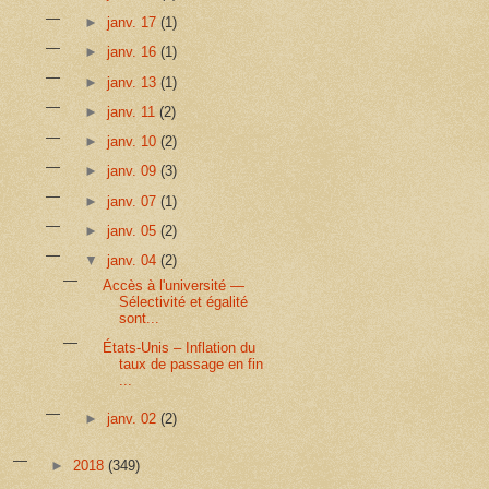
►
janv. 17
(1)
►
janv. 16
(1)
►
janv. 13
(1)
►
janv. 11
(2)
►
janv. 10
(2)
►
janv. 09
(3)
►
janv. 07
(1)
►
janv. 05
(2)
▼
janv. 04
(2)
Accès à l'université —
Sélectivité et égalité
sont...
États-Unis ­– Inflation du
taux de passage en fin
...
►
janv. 02
(2)
►
2018
(349)