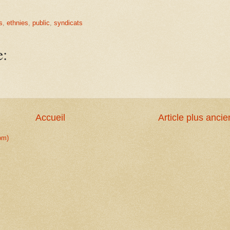
s
,
ethnies
,
public
,
syndicats
e:
Accueil
Article plus ancie
om)