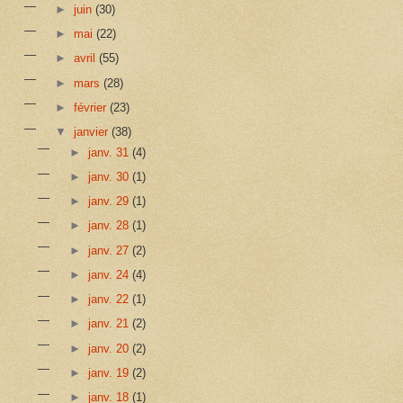
►
juin
(30)
►
mai
(22)
►
avril
(55)
►
mars
(28)
►
février
(23)
▼
janvier
(38)
►
janv. 31
(4)
►
janv. 30
(1)
►
janv. 29
(1)
►
janv. 28
(1)
►
janv. 27
(2)
►
janv. 24
(4)
►
janv. 22
(1)
►
janv. 21
(2)
►
janv. 20
(2)
►
janv. 19
(2)
►
janv. 18
(1)