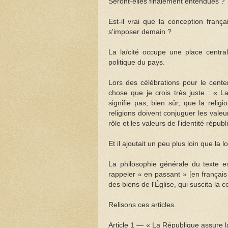
Seront-elles finalement entendues ?
Est-il vrai que la conception frança
s'imposer demain ?
La laïcité occupe une place central
politique du pays.
Lors des célébrations pour le centen
chose que je crois très juste : « La
signifie pas, bien sûr, que la relig
religions doivent conjuguer les valeu
rôle et les valeurs de l'identité répub
Et il ajoutait un peu plus loin que l
La philosophie générale du texte e
rappeler « en passant » [en français da
des biens de l'Église, qui suscita la 
Relisons ces articles.
Article 1 — « La République assure la