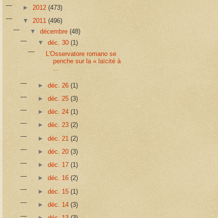
►
2012
(473)
▼
2011
(496)
▼
décembre
(48)
▼
déc. 30
(1)
L'Osservatore romano se
penche sur la « laïcité à
...
►
déc. 26
(1)
►
déc. 25
(3)
►
déc. 24
(1)
►
déc. 23
(2)
►
déc. 21
(2)
►
déc. 20
(3)
►
déc. 17
(1)
►
déc. 16
(2)
►
déc. 15
(1)
►
déc. 14
(3)
►
déc. 13
(3)