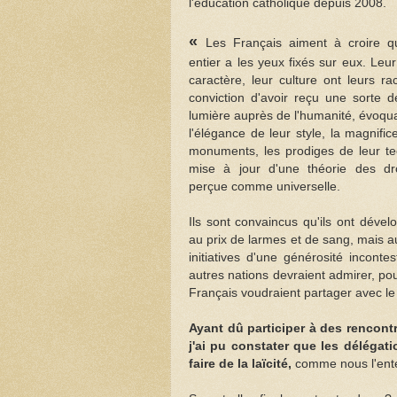
l'éducation catholique depuis 2008.
«
Les Français aiment à croire 
entier a les yeux fixés sur eux. Leur 
caractère, leur culture ont leurs ra
conviction d'avoir reçu une sorte 
lumière auprès de l'humanité, évoqu
l'élégance de leur style, la magnifi
monuments, les prodiges de leur te
mise à jour d'une théorie des dr
perçue comme universelle.
Ils sont convaincus qu'ils ont dével
au prix de larmes et de sang, mais a
initiatives d'une générosité incont
autres nations devraient admirer, pour
Français voudraient partager avec le
Ayant dû participer à des rencont
j'ai pu constater que les déléga
faire de la laïcité,
comme nous l'entend