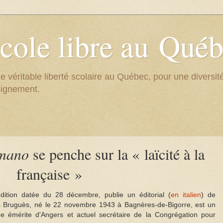
cole libre au Qué
e véritable liberté scolaire au Québec, pour une divers
eignement.
omano
se penche sur la « laïcité à la
française »
dition datée du 28 décembre, publie un éditorial (
en italien
) de
 Bruguès, né le 22 novembre 1943 à Bagnères-de-Bigorre, est un
que émérite d'Angers et actuel secrétaire de la Congrégation pour