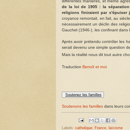
différentes manières, et même agres
de la loi de 1905 : la séparation
religions finiraient par s'épuise
croyance remontait, en fait, au sièc
nécessairement un déclin des religio
Gauchet (1946-), les confinant dans l
Après avoir prétendu contrôler les ha
serait devenu une simple question de
Mais la réalité nous dit tout autre ch
Traduction
Benoît et moi
Soutenez les familles
Soutenons les familles
dans leurs com
Labels:
catholique
,
France
,
laïcisme