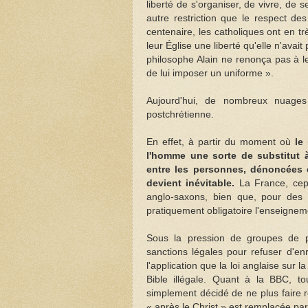
liberté de s'organiser, de vivre, de
autre restriction que le respect de
centenaire, les catholiques ont en t
leur Église une liberté qu'elle n'ava
philosophe Alain ne renonça pas à le 
de lui imposer un uniforme ».
Aujourd'hui, de nombreux nuages 
postchrétienne.
En effet, à partir du moment où
le 
l'homme une sorte de substitut à 
entre les personnes, dénoncées c
devient inévitable.
La France, cepe
anglo-saxons, bien que, pour des r
pratiquement obligatoire l'enseignem
Sous la pression de groupes de plu
sanctions légales pour refuser d'e
l'application que la loi anglaise sur
Bible illégale. Quant à la BBC, tou
simplement décidé de ne plus faire r
« après le Christ » est remplacée par