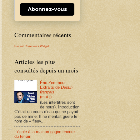
Abonnez-vous
Commentaires récents
Recent Comments Widget
Articles les plus
consultés depuis un mois
Éric Zemmour —
Extraits de
Destin
français
(m-à-j)
(Les intertitres sont
de nous). Introduction
C’était un cours d’eau qui ne payait
pas de mine. Il ne méritait guère le
nom de « fleuv...
L'école à la maison gagne encore
du terrain