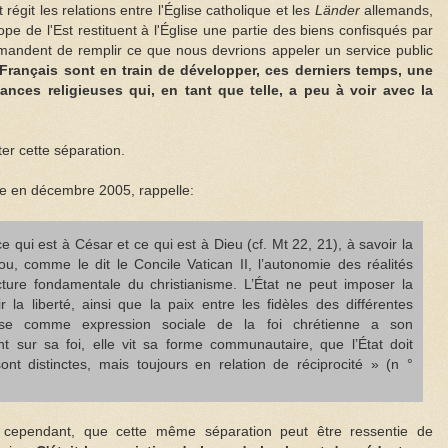
git les relations entre l'Église catholique et les
Länder
allemands,
pe de l'Est restituent à l'Église une partie des biens confisqués par
mandent de remplir ce que nous devrions appeler un service public
 Français sont en train de développer, ces derniers temps, une
ances religieuses qui, en tant que telle, a peu à voir avec la
ter cette séparation.
ée en décembre 2005, rappelle:
e qui est à César et ce qui est à Dieu (cf. Mt 22, 21), à savoir la
 ou, comme le dit le Concile Vatican II, l’autonomie des réalités
ucture fondamentale du christianisme. L’État ne peut imposer la
ir la liberté, ainsi que la paix entre les fidèles des différentes
glise comme expression sociale de la foi chrétienne a son
 sur sa foi, elle vit sa forme communautaire, que l’État doit
nt distinctes, mais toujours en relation de réciprocité » (n °
e, cependant, que cette même séparation peut être ressentie de