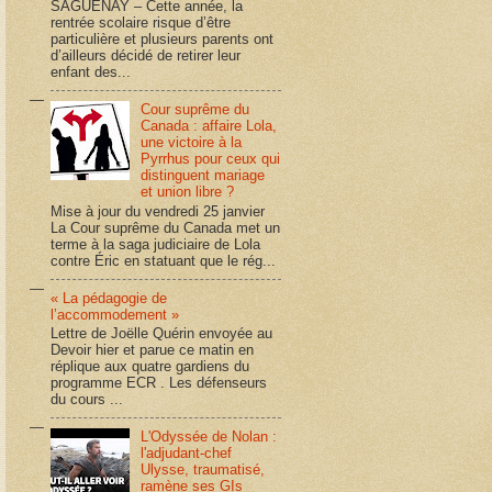
SAGUENAY – Cette année, la
rentrée scolaire risque d’être
particulière et plusieurs parents ont
d’ailleurs décidé de retirer leur
enfant des...
Cour suprême du
Canada : affaire Lola,
une victoire à la
Pyrrhus pour ceux qui
distinguent mariage
et union libre ?
Mise à jour du vendredi 25 janvier
La Cour suprême du Canada met un
terme à la saga judiciaire de Lola
contre Éric en statuant que le rég...
« La pédagogie de
l’accommodement »
Lettre de Joëlle Quérin envoyée au
Devoir hier et parue ce matin en
réplique aux quatre gardiens du
programme ECR . Les défenseurs
du cours ...
L'Odyssée de Nolan :
l'adjudant-chef
Ulysse, traumatisé,
ramène ses GIs