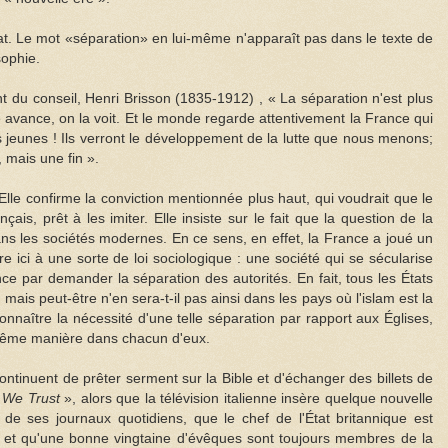
'État. Le mot «séparation» en lui-même n'apparaît pas dans le texte de
sophie.
t du conseil, Henri Brisson (1835-1912) , « La séparation n'est plus
elle avance, on la voit. Et le monde regarde attentivement la France qui
 jeunes ! Ils verront le développement de la lutte que nous menons;
 mais une fin ».
. Elle confirme la conviction mentionnée plus haut, qui voudrait que le
çais, prêt à les imiter. Elle insiste sur le fait que la question de la
ans les sociétés modernes. En ce sens, en effet, la France a joué un
e ici à une sorte de loi sociologique : une société qui se sécularise
e par demander la séparation des autorités. En fait, tous les États
is peut-être n'en sera-t-il pas ainsi dans les pays où l'islam est la
onnaître la nécessité d'une telle séparation par rapport aux Églises,
 même manière dans chacun d'eux.
ontinuent de prêter serment sur la Bible et d'échanger des billets de
 We Trust
», alors que la télévision italienne insère quelque nouvelle
 de ses journaux quotidiens, que le chef de l'État britannique est
ale et qu'une bonne vingtaine d'évêques sont toujours membres de la