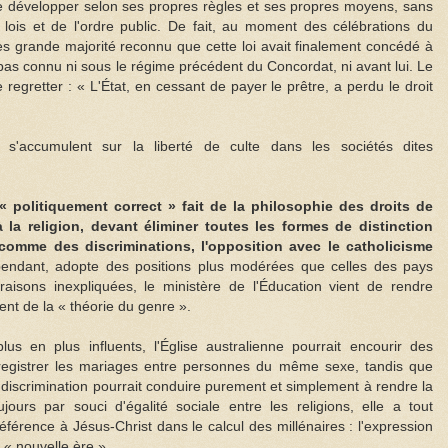
 se développer selon ses propres règles et ses propres moyens, sans
s lois et de l'ordre public. De fait, au moment des célébrations du
rès grande majorité reconnu que cette loi avait finalement concédé à
it pas connu ni sous le régime précédent du Concordat, ni avant lui. Le
regretter : « L'État, en cessant de payer le prêtre, a perdu le droit
s'accumulent sur la liberté de culte dans les sociétés dites
« politiquement correct » fait de la philosophie des droits de
la religion, devant éliminer toutes les formes de distinction
omme des discriminations, l'opposition avec le catholicisme
ndant, adopte des positions plus modérées que celles des pays
aisons inexpliquées, le ministère de l'Éducation vient de rendre
ent de la « théorie du genre ».
s en plus influents, l'Église australienne pourrait encourir des
nregistrer les mariages entre personnes du même sexe, tandis que
 la discrimination pourrait conduire purement et simplement à rendre la
jours par souci d'égalité sociale entre les religions, elle a tout
éférence à Jésus-Christ dans le calcul des millénaires : l'expression
 « nouvelle ère ».