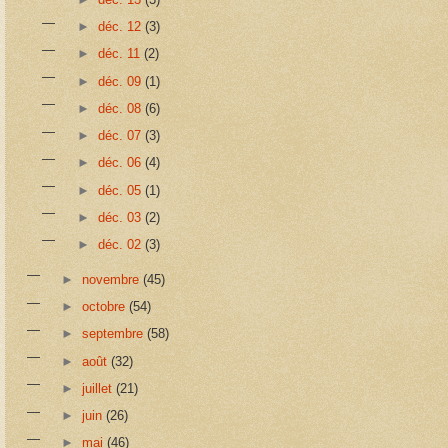
►
déc. 12
(3)
►
déc. 11
(2)
►
déc. 09
(1)
►
déc. 08
(6)
►
déc. 07
(3)
►
déc. 06
(4)
►
déc. 05
(1)
►
déc. 03
(2)
►
déc. 02
(3)
►
novembre
(45)
►
octobre
(54)
►
septembre
(58)
►
août
(32)
►
juillet
(21)
►
juin
(26)
►
mai
(46)