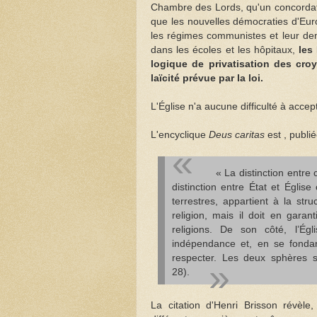
Chambre des Lords, qu'un concordat ré
que les nouvelles démocraties d'Euro
les régimes communistes et leur de
dans les écoles et les hôpitaux,
les
logique de privatisation des croy
laïcité prévue par la loi.
L'Église n'a aucune difficulté à accep
L'encyclique
Deus caritas
est , publi
« La distinction entre c
distinction entre État et Église
terrestres, appartient à la str
religion, mais il doit en garant
religions. De son côté, l’É
indépendance et, en se fondant
respecter. Les deux sphères so
28).
La citation d'Henri Brisson révèl