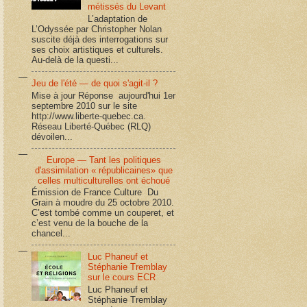
métissés du Levant
L’adaptation de
L’Odyssée par Christopher Nolan
suscite déjà des interrogations sur
ses choix artistiques et culturels.
Au-delà de la questi...
Jeu de l'été — de quoi s'agit-il ?
Mise à jour Réponse aujourd'hui 1er
septembre 2010 sur le site
http://www.liberte-quebec.ca.
Réseau Liberté-Québec (RLQ)
dévoilen...
Europe — Tant les politiques
d'assimilation « républicaines» que
celles multiculturelles ont échoué
Émission de France Culture Du
Grain à moudre du 25 octobre 2010.
C’est tombé comme un couperet, et
c’est venu de la bouche de la
chancel...
Luc Phaneuf et
Stéphanie Tremblay
sur le cours ECR
Luc Phaneuf et
Stéphanie Tremblay