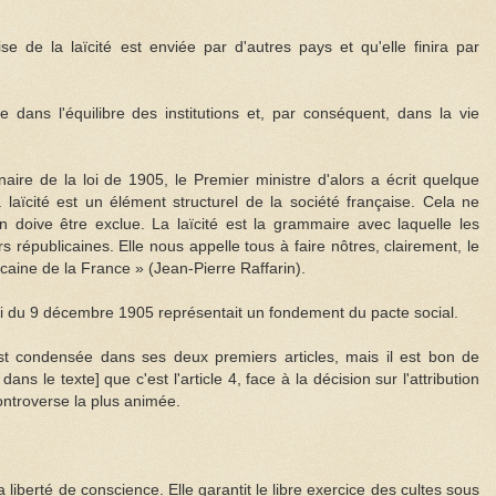
ise de la laïcité est enviée par d'autres pays et qu'elle finira par
e dans l'équilibre des institutions et, par conséquent, dans la vie
aire de la loi de 1905, le Premier ministre d'alors a écrit quelque
 laïcité est un élément structurel de la société française. Cela ne
ion doive être exclue. La laïcité est la grammaire avec laquelle les
rs républicaines. Elle nous appelle tous à faire nôtres, clairement, le
licaine de la France » (Jean-Pierre Raffarin).
a loi du 9 décembre 1905 représentait un fondement du pacte social.
st condensée dans ses deux premiers articles, mais il est bon de
ns le texte] que c'est l'article 4, face à la décision sur l'attribution
controverse la plus animée.
 liberté de conscience. Elle garantit le libre exercice des cultes sous