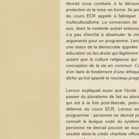
devrait nous conduire à la découve
protection et la mise en forme. Ils pr
du cours ECR appelé à fabriquer à
multiculturalisme. La conversion de l
eux, dans le contexte actuel entou
n’a pas cherché à dissimuler la mis
arguments pour un programme, Leroux
une vision de la démocratie appelée 
éducation où les droits qui légitiment
autant que la culture religieuse qui
conception de la vie en commun. Car
d’en faire le fondement d’une éthiqu
tâche qu’est appelé le nouveau progr
Leroux expliquait aussi que l’école
passer du pluralisme de fait au plura
qui est à la fois post-libérale, pos
défense du cours ECR, Leroux expl
programme : personne ne devrait pou
connaît le lexique codé du système
personne ne devrait pouvoir se soustr
société dans le crédo chartiste offici