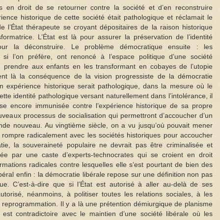
pas en droit de se retourner contre la société et d’en reconstruire
rience historique de cette société était pathologique et réclamait le
e l’État thérapeute se croyant dépositaires de la raison historique
ormatrice. L’État est là pour assurer la préservation de l’identité
our la déconstruire. Le problème démocratique ensuite : les
es, si l’on préfère, ont renoncé à l’espace politique d’une société
 prendre aux enfants en les transformant en cobayes de l’utopie
ment là la conséquence de la vision progressiste de la démocratie
n expérience historique serait pathologique, dans la mesure où le
tte identité pathologique versant naturellement dans l’intolérance, il
se encore immunisée contre l’expérience historique de sa propre
ouveaux processus de socialisation qui permettront d’accoucher d’un
de nouveau. Au vingtième siècle, on a vu jusqu’où pouvait mener
ir rompre radicalement avec les sociétés historiques pour accoucher
ie, la souveraineté populaire ne devrait pas être criminalisée et
ée par une caste d’experts-technocrates qui se croient en droit
mations radicales contre lesquelles elle s’est pourtant de bien des
ral enfin : la démocratie libérale repose sur une définition non pas
e. C’est-à-dire que si l’État est autorisé à aller au-delà de ses
autorisé, néanmoins, à politiser toutes les relations sociales, à les
eur reprogrammation. Il y a là une prétention démiurgique de planisme
i est contradictoire avec le maintien d’une société libérale où les