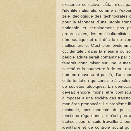
existence collective. L’État n’est 
l’identité nationale, comme si l’expé
zèle idéologique des technocrates d
pour la féconder d’une utopie transf
nationale et certainement pas p
progressistes, les multiculturalist
démocratique et ont décidé de s’en
multiculturelle. C’est bien évidem
occidentale : dans la mesure où so
peuple adulte serait contaminé par ce
faudrait donc miser sur une jeunes
société et la soumettre à de tout n
homme nouveau et par là, d’un mon
cette tentation qui consiste à voulo
de sociétés utopiques. En démocrat
devrait encore moins être confisqu
d’imposer à une société des transfor
manières prononcée. Le problème libé
minimale, mais modeste, du politiqu
fonctions régaliennes, il n’est pas 
étatiser, pour ensuite travailler à l
identitaire et de contrôle social qu