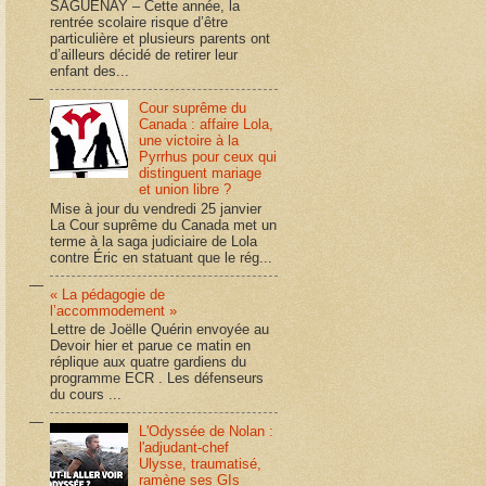
SAGUENAY – Cette année, la
rentrée scolaire risque d’être
particulière et plusieurs parents ont
d’ailleurs décidé de retirer leur
enfant des...
Cour suprême du
Canada : affaire Lola,
une victoire à la
Pyrrhus pour ceux qui
distinguent mariage
et union libre ?
Mise à jour du vendredi 25 janvier
La Cour suprême du Canada met un
terme à la saga judiciaire de Lola
contre Éric en statuant que le rég...
« La pédagogie de
l’accommodement »
Lettre de Joëlle Quérin envoyée au
Devoir hier et parue ce matin en
réplique aux quatre gardiens du
programme ECR . Les défenseurs
du cours ...
L'Odyssée de Nolan :
l'adjudant-chef
Ulysse, traumatisé,
ramène ses GIs