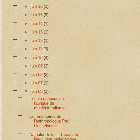
►
juin 16
(1)
►
juin 15
(3)
►
juin 14
(1)
►
juin 13
(1)
►
juin 12
(1)
►
juin 11
(3)
►
juin 10
(4)
►
juin 09
(3)
►
juin 08
(2)
►
juin 07
(1)
▼
juin 06
(3)
L'école québécoise,
fabrique du
multiculturalisme
Commentaires de
l'anthropologue Paul
Gosselin sur ...
Nathalie Bulle — Essai sur
l’évolution pédagogique