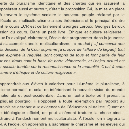
rte du pluralisme identitaire et des chartes qui en assurent la
oposèrent aussi et surtout, c’était la proposition G4, la mise en place
 travers le système scolaire le nouveau peuple réclamé par le
’école au multiculturalisme a ses théoriciens et le principal d’entre
rant le cours ECR est certainement Georges Leroux. Georges Leroux
sion du cours. Dans un petit livre, Éthique et culture religieuse :
 l’a expliqué clairement, l’école doit programmer dans la jeunesse
à s’accomplir dans le multiculturalisme :
« on doit […] concevoir une
 la décision de la Cour suprême [à propos de l’affaire du kirpan], tout
 en exprime la requête, sont compris de tous et font partie de leur
 ces droits sont la base de notre démocratie, et l’enjeu actuel est
e sociale fondée sur la reconnaissance et la mutualité. C’est à cette
amme d’éthique et de culture religieuse ».
 apprendrait aux élèves à valoriser pour lui-même le pluralisme, à
lisme normatif, et cela, en intériorisant la nouvelle vision du monde
t-nationale et post-occidentale. Dans un autre texte où il prenait la
iquait pourquoi il s’opposait à toute exemption par rapport au
voir se dérober aux exigences de l’éducation pluraliste. Quant on
 idéologique officiel, on peut aisément traduire la chose ainsi :
aire à l’endoctrinement multiculturaliste. À l’école, on intègrera la
el. À l’école, on apprendra à sacraliser le chartisme et les élèves qui