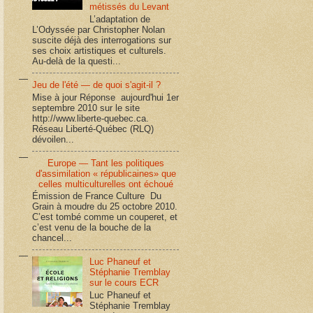
métissés du Levant
L’adaptation de
L’Odyssée par Christopher Nolan
suscite déjà des interrogations sur
ses choix artistiques et culturels.
Au-delà de la questi...
Jeu de l'été — de quoi s'agit-il ?
Mise à jour Réponse aujourd'hui 1er
septembre 2010 sur le site
http://www.liberte-quebec.ca.
Réseau Liberté-Québec (RLQ)
dévoilen...
Europe — Tant les politiques
d'assimilation « républicaines» que
celles multiculturelles ont échoué
Émission de France Culture Du
Grain à moudre du 25 octobre 2010.
C’est tombé comme un couperet, et
c’est venu de la bouche de la
chancel...
Luc Phaneuf et
Stéphanie Tremblay
sur le cours ECR
Luc Phaneuf et
Stéphanie Tremblay