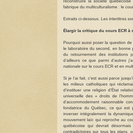
reconstruire la société québécoise 
fabrique du multiculturalisme : le co
Extraits ci-dessous. Les intertitres s
Élargir la critique du cours ECR à
Pourquoi aussi poser la question de 
le laboratoire du second, en bonne 
du retournement des institutions pu
d’ailleurs ce que parmi d’autres j
nationale
sur le cours ECR et en multi
Si je l’ai fait, c’est aussi parce ju
les milieux catholiques qui réclam
d’instituer une religion d’État rela
universelle des « droits de l’hom
d’accommodement raisonnable consa
fondatrice du Québec, ce qui est 
inverser intégralement la dynamique 
mouvement laïc qui reproche au cour
québécoise qui devrait désormais 
contradictoires sur tous les plans,