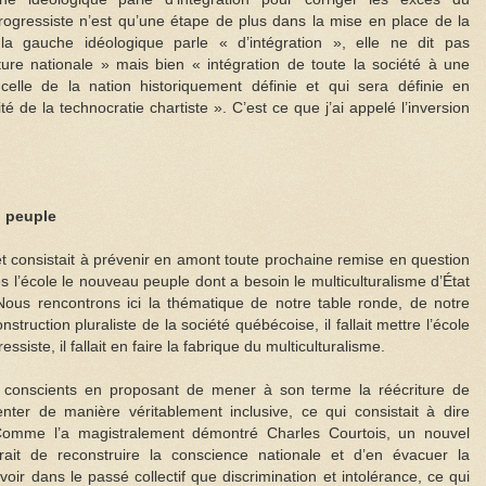
 progressiste n’est qu’une étape de plus dans la mise en place de la
 la gauche idéologique parle « d’intégration », elle ne dit pas
ture nationale » mais bien « intégration de toute la société à une
celle de la nation historiquement définie et qui sera définie en
té de la technocratie chartiste ». C’est ce que j’ai appelé l’inversion
u peuple
s et consistait à prévenir en amont toute prochaine remise en question
s l’école le nouveau peuple dont a besoin le multiculturalisme d’État
Nous rencontrons ici la thématique de notre table ronde, de notre
struction pluraliste de la société québécoise, il fallait mettre l’école
ssiste, il fallait en faire la fabrique du multiculturalisme.
n conscients en proposant de mener à son terme la réécriture de
résenter de manière véritablement inclusive, ce qui consistait à dire
. Comme l’a magistralement démontré Charles Courtois, un nouvel
rait de reconstruire la conscience nationale et d’en évacuer la
oir dans le passé collectif que discrimination et intolérance, ce qui