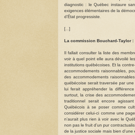
diagnostic : le Québec instaure sans
exigences élémentaires de la démocrat
d’État progressiste.
[...]
La commission Bouchard-Taylor : l
Il fallait consulter la liste des mem
voir à quel point elle aura dévoilé le
institutions québécoises. Et la contre
accommodements raisonnables, pour n
des accommodements raisonnables no
québécoise serait traversée par une gr
lui ferait appréhender la différenc
surtout, la crise des accommodement
traditionnel serait encore agissan
Québécois à se poser comme cultu
considérer celui-ci comme une page
n’aurait plus rien à voir avec le Qu
non pas le fruit d’un pur contractuali
de la justice sociale mais bien d’une e