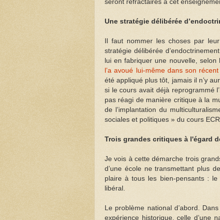
seront réfractaires à cet enseigneme
Une stratégie délibérée d’endoctr
Il faut nommer les choses par leur
stratégie délibérée d’endoctrinement
lui en fabriquer une nouvelle, selon 
l’a avoué lui-même dans son récen
été appliqué plus tôt, jamais il n’y
si le cours avait déjà reprogrammé l’i
pas réagi de manière critique à la 
de l’implantation du multiculturalis
sociales et politiques » du cours ECR
Trois grandes critiques à l'égard 
Je vois à cette démarche trois gran
d’une école ne transmettant plus d
plaire à tous les bien-pensants : le
libéral.
Le problème national d’abord. Dans l’
expérience historique, celle d’une n