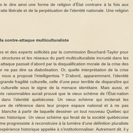
 le dire ainsi une forme de religion d’État contraire à la fois aux
ie libérale et de la perpétuation de l’identité nationale. Une religion
a contre-attaque multiculturaliste
bres et des experts sollicités par la commission Bouchard-Taylor pour
s structures et les réseaux du parti multiculturaliste incrusté dans les
-attaque passait d’abord par la disqualification morale de la crise des
e pas dire sa diabolisation. Or, quelle interprétation de la crise
us a proposé l’intelligentsia ? D’abord, apparemment, l’identité
ande fragilité culturelle, celle d’une peur terrible de disparaître qui
e culturelle sous le signe de la menace identitaire. Mais aussi, et
s raisonnables aurait prouvé que le vieux schème de l’État-nation
t dans l’identité québécoise. Un vieux schème qui inciterait les
re de référence dans leur propre espace national et à ne pas
 blanche à partir de laquelle dessiner un tout nouveau Québec qui
ébec historique. Un vieux schème qui ferait de la société québécoise
sme progressiste à reconstruire à la lumière d’une définition pluraliste
xpérience historique appelée à s’institutionnaliser. Autrement dit, il y