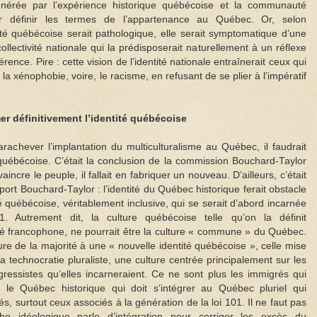
générée par l’expérience historique québécoise et la communauté
our définir les termes de l’appartenance au Québec. Or, selon
dentité québécoise serait pathologique, elle serait symptomatique d’une
ollectivité nationale qui la prédisposerait naturellement à un réflexe
férence. Pire : cette vision de l’identité nationale entraînerait ceux qui
, la xénophobie, voire, le racisme, en refusant de se plier à l’impératif
mer définitivement l’identité québécoise
rachever l’implantation du multiculturalisme au Québec, il faudrait
é québécoise. C’était la conclusion de la commission Bouchard-Taylor
incre le peuple, il fallait en fabriquer un nouveau. D’ailleurs, c’était
pport Bouchard-Taylor : l’identité du Québec historique ferait obstacle
é québécoise, véritablement inclusive, qui se serait d’abord incarnée
. Autrement dit, la culture québécoise telle qu’on la définit
rité francophone, ne pourrait être la culture « commune » du Québec.
ulture de la majorité à une « nouvelle identité québécoise », celle mise
la technocratie pluraliste, une culture centrée principalement sur les
gressistes qu’elles incarneraient. Ce ne sont plus les immigrés qui
 le Québec historique qui doit s’intégrer au Québec pluriel qui
és, surtout ceux associés à la génération de la loi 101. Il ne faut pas
e idéologique parle d’intégration pour corriger les excès du