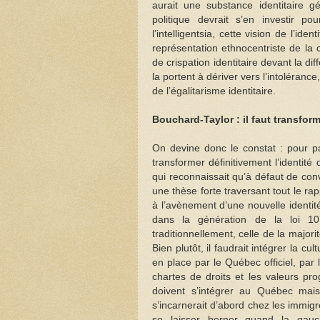
aurait une substance identitaire 
politique devrait s’en investir p
l’intelligentsia, cette vision de l’i
représentation ethnocentriste de la c
de crispation identitaire devant la dif
la portent à dériver vers l’intolérance
de l’égalitarisme identitaire.
Bouchard-Taylor : il faut transfor
On devine donc le constat : pour pa
transformer définitivement l’identit
qui reconnaissait qu’à défaut de conva
une thèse forte traversant tout le ra
à l’avènement d’une nouvelle identit
dans la génération de la loi 101
traditionnellement, celle de la majo
Bien plutôt, il faudrait intégrer la c
en place par le Québec officiel, par 
chartes de droits et les valeurs pro
doivent s’intégrer au Québec mais
s’incarnerait d’abord chez les immigr
se laisser berner quand la gauch