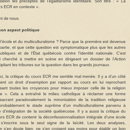
selon les préceptes de l'égalitarisme identitaire. Son titre : « La
urs ECR en contexte ».
ont de nous.
 son aspect politique
l’école et du multiculturalisme ? Parce que la première est devenue
partie, et que cette question est symptomatique plus que les autres
bliques et de l’État québécois contre l’identité nationale. C’est
’ai cherché à mettre en scène en dirigeant un dossier de l’
Action
pliant les tribunes sur la question dans les grands journaux.
squ’ici, la critique du cours ECR me semble mal menée. Il y a d’un côté
aient un droit d’exemption par rapport au cours en lui reprochant
tivisant toutes les croyances pour mieux imposer celle de la religion
me ». Cela a entraîné le milieu catholique à réclamer une forme
crant paradoxalement la minorisation de la tradition religieuse
probablement le stade suprême d’un multiculturalisme parvenu à
d’intégration de la société québécoise. Il y a aussi la critique du
s ECR de contenir la déconfessionnalisation intégrale d’une école
s’inscrire sous le seul signe de la laïcité. Les deux analyses,
 on s’en doute bien, ne s’en croisent pas moins pour établir un bon