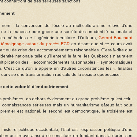
nt connaîtront de très sérieuses sanctions.
inement
 nom : la conversion de l’école au multiculturalisme relève d’une
 de la jeunesse pour guérir une société de son identité nationale et
les méthodes de l’ingénierie identitaire. D’ailleurs,
Gérard Bouchard
t témoignage autour du procès ECR
en disant que si ce cours avait
 aurait eu de crise des accommodements raisonnables. C'est-à-dire que
dentité nationale telle qu’il entend le faire, les Québécois n’auraient
multiplication des « accommodements raisonnables » symptomatiques
me. C’est ce qu’on a appelé en d’autres circonstances les « finalités
 qui vise une transformation radicale de la société québécoise.
de cette volonté d'endoctrinement
ds problèmes, en dehors évidemment du grand problème qu’est celui
e connaissances sérieuses mais un humanitarisme gâteux fait pour
 premier est national, le second est démocratique, le troisième est
histoire politique occidentale, l’État est l’expression politique d’une
ation qui trouve ainsi à se constituer en fondant dans la durée son