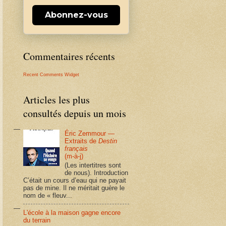
Abonnez-vous
Commentaires récents
Recent Comments Widget
Articles les plus
consultés depuis un mois
Éric Zemmour —
Extraits de
Destin
français
(m-à-j)
(Les intertitres sont
de nous). Introduction
C’était un cours d’eau qui ne payait
pas de mine. Il ne méritait guère le
nom de « fleuv...
L'école à la maison gagne encore
du terrain