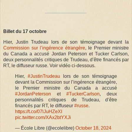
Billet du 17 octobre
Hier, Justin Trudeau lors de son témoignage devant la
Commission sur l’ingérence étrangère
, le Premier ministre
du Canada a accusé Jordan Peterson et Tucker Carlson,
deux personnalités critiques de Trudeau, d’être financés par
RT, le diffuseur russe. Voir vidéo ci-dessous.
Hier,
#JustinTrudeau
lors de son témoignage
devant la Commission sur l’ingérence étrangère,
le Premier ministre du Canada a accusé
#JordanPeterson
et
#TuckerCarlson
, deux
personnalités critiques de Trudeau, d’être
financés par RT, le diffuseur
#russe
.
https://t.co/07lJuHZeXI
pic.twitter.com/XAx2btYXJi
— École Libre (@ecolelibre)
October 18, 2024