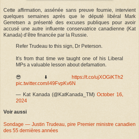
Cette affirmation, assénée sans preuve fournie, intervient
quelques semaines après que le député libéral Mark
Gerretsen a présenté des excuses publiques pour avoir
accusé une autre influente conservatrice canadienne (Kat
Kanada) d’être financée par la Russie.
Refer Trudeau to this sign, Dr Peterson.
It's from that time we taught one of his Liberal
MPs a valuable lesson about defamation.
😎⬇️
https://t.co/ujXOGiKTh2
pic.twitter.com/i49FvpKv6N
— Kat Kanada (@KatKanada_TM)
October 16,
2024
Voir aussi
Sondage — Justin Trudeau, pire Premier ministre canadien
des 55 dernières années