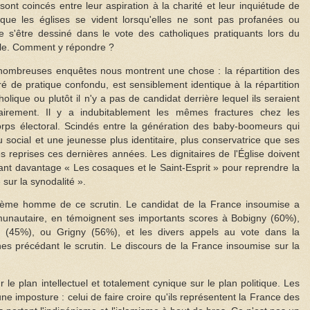
ont coincés entre leur aspiration à la charité et leur inquiétude de
que les églises se vident lorsqu'elles ne sont pas profanées ou
e s'être dessiné dans le vote des catholiques pratiquants lors du
elle. Comment y répondre ?
 nombreuses enquêtes nous montrent une chose : la répartition des
ré de pratique confondu, est sensiblement identique à la répartition
tholique ou plutôt il n'y a pas de candidat derrière lequel ils seraient
airement. Il y a indubitablement les mêmes fractures chez les
orps électoral. Scindés entre la génération des baby-boomeurs qui
u social et une jeunesse plus identitaire, plus conservatrice que ses
 reprises ces dernières années. Les dignitaires de l'Église doivent
t davantage « Les cosaques et le Saint-Esprit » pour reprendre la
sur la synodalité ».
ième homme de ce scrutin. Le candidat de la France insoumise a
mmunautaire, en témoignent ses importants scores à Bobigny (60%),
 (45%), ou Grigny (56%), et les divers appels au vote dans la
précédant le scrutin. Le discours de la France insoumise sur la
 le plan intellectuel et totalement cynique sur le plan politique. Les
ne imposture : celui de faire croire qu'ils représentent la France des