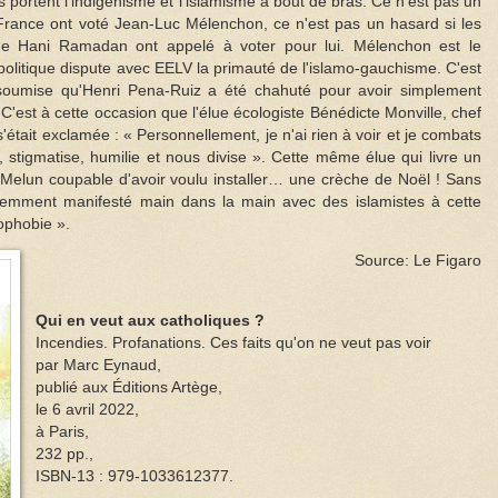
ls portent l'indigénisme et l'islamisme à bout de bras. Ce n'est pas un
ance ont voté Jean-Luc Mélenchon, ce n'est pas un hasard si les
me Hani Ramadan ont appelé à voter pour lui. Mélenchon est le
olitique dispute avec EELV la primauté de l'islamo-gauchisme. C'est
Insoumise qu'Henri Pena-Ruiz a été chahuté pour avoir simplement
C'est à cette occasion que l'élue écologiste Bénédicte Monville, chef
s'était exclamée : « Personnellement, je n'ai rien à voir et je combats
t, stigmatise, humilie et nous divise ». Cette même élue qui livre un
Melun coupable d'avoir voulu installer… une crèche de Noël ! Sans
demment manifesté main dans la main avec des islamistes à cette
ophobie ».
Source: Le Figaro
Qui en veut aux catholiques ?
Incendies. Profanations. Ces faits qu'on ne veut pas voir
par Marc Eynaud,
publié aux Éditions Artège,
le 6 avril 2022,
à Paris,
232 pp.,
ISBN-13 : 979-1033612377.