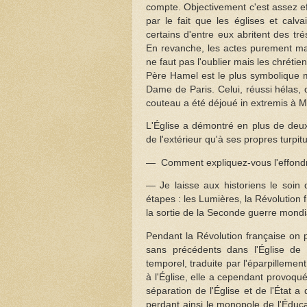
compte. Objectivement c'est assez ef
par le fait que les églises et calva
certains d'entre eux abritent des tréso
En revanche, les actes purement malve
ne faut pas l'oublier mais les chrétien
Père Hamel est le plus symbolique ma
Dame de Paris. Celui, réussi hélas, 
couteau a été déjoué in extremis à 
L'Église a démontré en plus de deux 
de l'extérieur qu'à ses propres turpit
— Comment expliquez-vous l'effondrem
— Je laisse aux historiens le soin 
étapes : les Lumières, la Révolution fr
la sortie de la Seconde guerre mondi
Pendant la Révolution française on 
sans précédents dans l'Église de
temporel, traduite par l'éparpillemen
à l'Église, elle a cependant provoqué
séparation de l'Église et de l'État a
perdant ainsi le monopole de l'Éducat