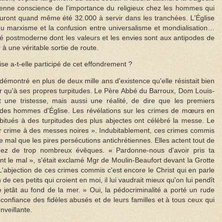
enne conscience de l'importance du religieux chez les hommes qui
auront quand même été 32.000 à servir dans les tranchées. L'Église
 du marxisme et la confusion entre universalisme et mondialisation…
té postmoderne dont les valeurs et les envies sont aux antipodes de
r à une véritable sortie de route.
ise a-t-elle participé de cet effondrement ?
démontré en plus de deux mille ans d'existence qu'elle résistait bien
ur qu'à ses propres turpitudes. Le Père Abbé du Barroux, Dom Louis-
t une tristesse, mais aussi une réalité, de dire que les premiers
 des hommes d'Église. Les révélations sur les crimes de mœurs en
abitués à des turpitudes des plus abjectes ont célébré la messe. Le
crime à des messes noires ». Indubitablement, ces crimes commis
de mal que les pires persécutions antichrétiennes. Elles actent tout de
hez de trop nombreux évêques. « Pardonne-nous d'avoir pris ta
t le mal », s'était exclamé Mgr de Moulin-Beaufort devant la Grotte
'abjection de ces crimes commis c'est encore le Christ qui en parle
e ces petits qui croient en moi, il lui vaudrait mieux qu'on lui pendît
 jetât au fond de la mer. » Oui, la pédocriminalité a porté un rude
la confiance des fidèles abusés et de leurs familles et à tous ceux qui
enveillante.