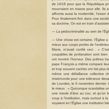
de 14/18 pour que la République pr
mourraient en masse pour elle. Ils 
affronta aussi la modernité, l'essor
Pour finalement finir dans une socié
sa doctrine. On est en train d'assiste
— La pédocriminalité au sein de l'Égl
— Une chose est certaine, l'Église a 
mieux aux coups portés de l'extérie
Marie, m'avait confié ceci : « C'es
coupables de profanation sont bien
ont montré l'horreur. Des prêtres h
pape François a même comparé leur 
et trop souvent cachés ont fait plus 
même une défaillance collective c
miséricorde pour une tolérance devan
de Lourdes, le 6 novembre dernier. L
le mieux : « Quiconque scandalise un d
une meule d'âne au cou, et qu'on le
coup à l'institution, mais surtout à 
voyaient en l'Église une institution bi