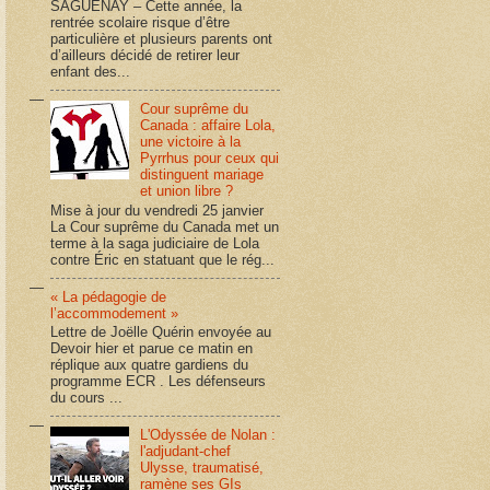
SAGUENAY – Cette année, la
rentrée scolaire risque d’être
particulière et plusieurs parents ont
d’ailleurs décidé de retirer leur
enfant des...
Cour suprême du
Canada : affaire Lola,
une victoire à la
Pyrrhus pour ceux qui
distinguent mariage
et union libre ?
Mise à jour du vendredi 25 janvier
La Cour suprême du Canada met un
terme à la saga judiciaire de Lola
contre Éric en statuant que le rég...
« La pédagogie de
l’accommodement »
Lettre de Joëlle Quérin envoyée au
Devoir hier et parue ce matin en
réplique aux quatre gardiens du
programme ECR . Les défenseurs
du cours ...
L'Odyssée de Nolan :
l'adjudant-chef
Ulysse, traumatisé,
ramène ses GIs