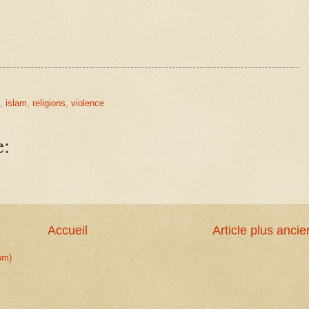
,
islam
,
religions
,
violence
e:
Accueil
Article plus ancie
om)