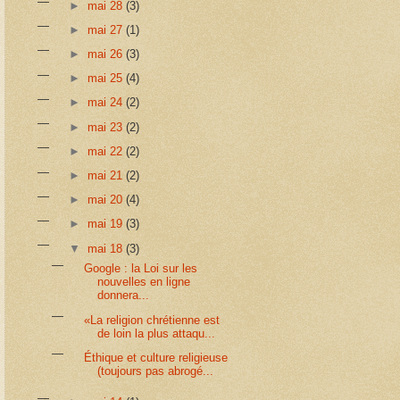
►
mai 28
(3)
►
mai 27
(1)
►
mai 26
(3)
►
mai 25
(4)
►
mai 24
(2)
►
mai 23
(2)
►
mai 22
(2)
►
mai 21
(2)
►
mai 20
(4)
►
mai 19
(3)
▼
mai 18
(3)
Google : la Loi sur les
nouvelles en ligne
donnera...
«La religion chrétienne est
de loin la plus attaqu...
Éthique et culture religieuse
(toujours pas abrogé...