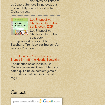
décisives de l’histoire
du Japon. Son destin incroyable a
inspiré Hollywood et offert à Tom
Cruise un de...
Luc Phaneuf et
Stéphanie Tremblay
sur le cours ECR
Luc Phaneuf et
Stéphanie Tremblay
sont deux
enseignants du cours ECR.
Stéphanie Tremblay est l'auteur d'un
livre sur l'histoire ...
« Les Gaulois n’étaient pas des
Blancs ! », affirme Houria Bouteldja
L’affirmation selon laquelle les
Gaulois ne seraient pas « blancs »
parce qu’ils ne se seraient jamais
eux-mêmes définis ainsi revient
régul...
Contact