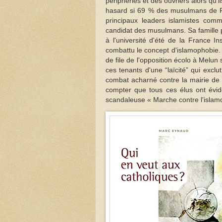
périphéries et des ouvriers alors qu'i
hasard si 69 % des musulmans de Fr
principaux leaders islamistes com
candidat des musulmans. Sa famille p
à l'université d'été de la France 
combattu le concept d'islamophobie. 
de file de l'opposition écolo à Melun 
ces tenants d'une “laïcité” qui exclu
combat acharné contre la mairie de 
compter que tous ces élus ont évi
scandaleuse « Marche contre l'islam