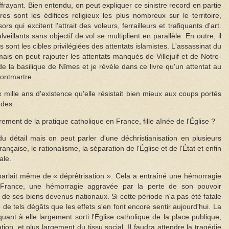
frayant. Bien entendu, on peut expliquer ce sinistre record en partie
ires sont les édifices religieux les plus nombreux sur le territoire,
rs qui excitent l'attrait des voleurs, ferrailleurs et trafiquants d'art.
illants sans objectif de vol se multiplient en parallèle. En outre, il
s sont les cibles privilégiées des attentats islamistes. L'assassinat du
is on peut rajouter les attentats manqués de Villejuif et de Notre-
de la basilique de Nîmes et je révèle dans ce livre qu'un attentat au
Montmartre.
mille ans d'existence qu'elle résistait bien mieux aux coups portés
udes.
ent de la pratique catholique en France, fille aînée de l'Église ?
du détail mais on peut parler d'une déchristianisation en plusieurs
ançaise, le rationalisme, la séparation de l'Église et de l'État et enfin
ale.
parlait même de « déprêtrisation ». Cela a entraîné une hémorragie
 France, une hémorragie aggravée par la perte de son pouvoir
t de ses biens devenus nationaux. Si cette période n'a pas été fatale
 de tels dégâts que les effets s'en font encore sentir aujourd'hui. La
 quant à elle largement sorti l'Église catholique de la place publique,
ion, et plus largement du tissu social. Il faudra attendre la tragédie