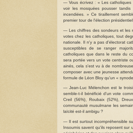
— Vous écrivez : « Les catholiques s
voir les mosquées pousser tandis 
incendiées. » Ce tiraillement sembl
premier tour de l'élection présidenti
— Les chiffres des sondeurs et les
votes chez les catholiques, tout deg
nationale. Il n'y a pas d'électorat ca
susceptibles de se ranger majorit
catholiques que dans le reste du c
sera portée vers un vote centriste o
ainés, cela s'est vu à de nombreuses
composer avec une jeunesse attendan
formule de Léon Bloy qu'un « synode 
— Jean-Luc Mélenchon est le trois
semble-t-il bénéficié d'un vote co
Creil (56%), Roubaix (52%), Dreux
communauté musulmane les semaines 
laïcité est-il ambigu ?
— Il est surtout incompréhensible sur
Insoumis savent qu'ils reposent sur u