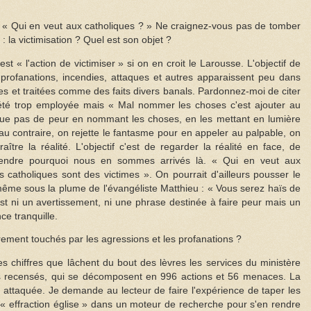
le « Qui en veut aux catholiques ? » Ne craignez-vous pas de tomber
 la victimisation ? Quel est son objet ?
 « l'action de victimiser » si on en croit le Larousse. L'objectif de
s profanations, incendies, attaques et autres apparaissent peu dans
ées et traitées comme des faits divers banals. Pardonnez-moi de citer
été trop employée mais « Mal nommer les choses c'est ajouter au
e pas de peur en nommant les choses, en les mettant en lumière
 au contraire, on rejette le fantasme pour en appeler au palpable, on
aître la réalité. L'objectif c'est de regarder la réalité en face, de
rendre pourquoi nous en sommes arrivés là. « Qui en veut aux
 catholiques sont des victimes ». On pourrait d'ailleurs pousser le
-même sous la plume de l'évangéliste Matthieu : « Vous serez haïs de
 ni un avertissement, ni une phrase destinée à faire peur mais un
e tranquille.
rement touchés par les agressions et les profanations ?
 chiffres que lâchent du bout des lèvres les services du ministère
aits recensés, qui se décomposent en 996 actions et 56 menaces. La
us attaquée. Je demande au lecteur de faire l'expérience de taper les
 « effraction église » dans un moteur de recherche pour s'en rendre