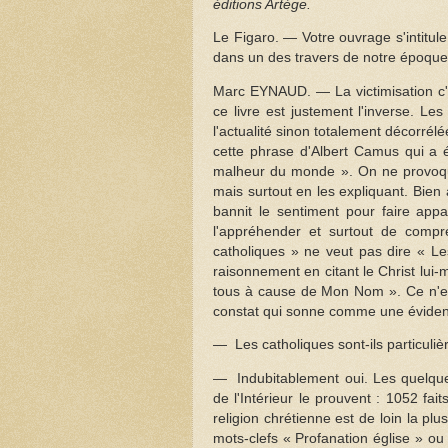
éditions Artège.
Le Figaro. — Votre ouvrage s'intitu
dans un des travers de notre époque :
Marc EYNAUD. — La victimisation c'est
ce livre est justement l'inverse. Le
l'actualité sinon totalement décorrél
cette phrase d'Albert Camus qui a 
malheur du monde ». On ne provoqu
mais surtout en les expliquant. Bien
bannit le sentiment pour faire appar
l'appréhender et surtout de comp
catholiques » ne veut pas dire « Les
raisonnement en citant le Christ lui
tous à cause de Mon Nom ». Ce n'est
constat qui sonne comme une évidenc
— Les catholiques sont-ils particuliè
— Indubitablement oui. Les quelques
de l'Intérieur le prouvent : 1052 f
religion chrétienne est de loin la pl
mots-clefs « Profanation église » ou