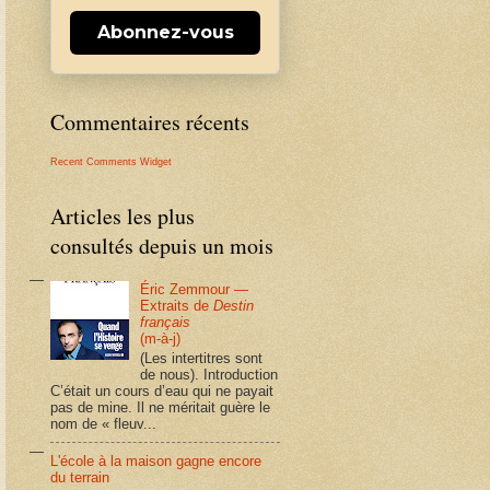
Abonnez-vous
Commentaires récents
Recent Comments Widget
Articles les plus
consultés depuis un mois
Éric Zemmour —
Extraits de
Destin
français
(m-à-j)
(Les intertitres sont
de nous). Introduction
C’était un cours d’eau qui ne payait
pas de mine. Il ne méritait guère le
nom de « fleuv...
L'école à la maison gagne encore
du terrain