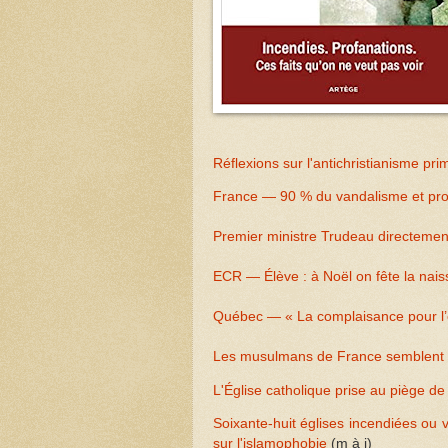
Réflexions sur l'antichristianisme pr
France — 90 % du vandalisme et profa
Premier ministre Trudeau directement
ECR — Élève : à Noël on fête la naiss
Québec — « La complaisance pour l’e
Les musulmans de France semblent s
L'Église catholique prise au piège de
Soixante-huit églises incendiées ou
sur l'islamophobie
(m à j)