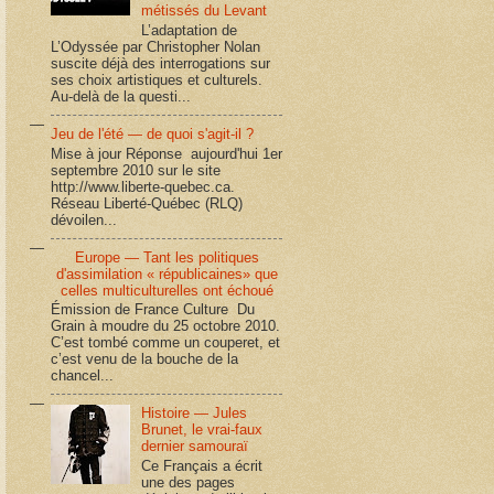
métissés du Levant
L’adaptation de
L’Odyssée par Christopher Nolan
suscite déjà des interrogations sur
ses choix artistiques et culturels.
Au-delà de la questi...
Jeu de l'été — de quoi s'agit-il ?
Mise à jour Réponse aujourd'hui 1er
septembre 2010 sur le site
http://www.liberte-quebec.ca.
Réseau Liberté-Québec (RLQ)
dévoilen...
Europe — Tant les politiques
d'assimilation « républicaines» que
celles multiculturelles ont échoué
Émission de France Culture Du
Grain à moudre du 25 octobre 2010.
C’est tombé comme un couperet, et
c’est venu de la bouche de la
chancel...
Histoire — Jules
Brunet, le vrai-faux
dernier samouraï
Ce Français a écrit
une des pages