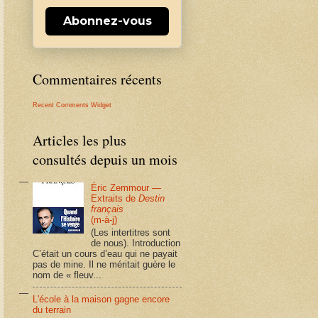
Abonnez-vous
Commentaires récents
Recent Comments Widget
Articles les plus
consultés depuis un mois
Éric Zemmour —
Extraits de
Destin
français
(m-à-j)
(Les intertitres sont
de nous). Introduction
C’était un cours d’eau qui ne payait
pas de mine. Il ne méritait guère le
nom de « fleuv...
L'école à la maison gagne encore
du terrain