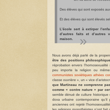
Des élèves qui sont exposés aux
Et des élèves qui sont élevés s
L’école sert à extirper l’enf
d’autres faits et d’autres
maison.
Nous avons déjà parlé de la prope
être des positions philosophiqu
réprobation envers l’homosexualité 
peu importe la religion ou même
communistes soviétiques athées co
classe ouvrière », un « vice d’aristo
que Martineau ne comprenne pas 
comme « contre nature » par cert
semble dénué de culture historique 
doxa urbaine contemporaine qu’il 
anciennes ont rejeté l’homosexualit
les religions monothéistes n’ont fa