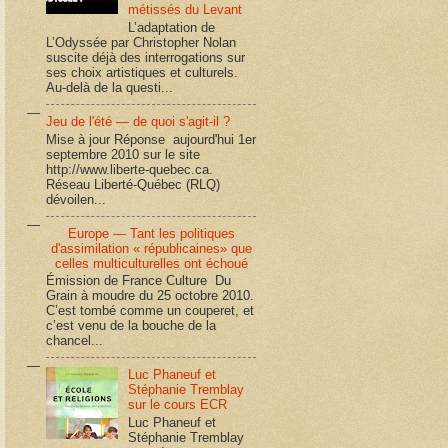
métissés du Levant
L’adaptation de
L’Odyssée par Christopher Nolan
suscite déjà des interrogations sur
ses choix artistiques et culturels.
Au-delà de la questi...
Jeu de l'été — de quoi s'agit-il ?
Mise à jour Réponse aujourd'hui 1er
septembre 2010 sur le site
http://www.liberte-quebec.ca.
Réseau Liberté-Québec (RLQ)
dévoilen...
Europe — Tant les politiques
d'assimilation « républicaines» que
celles multiculturelles ont échoué
Émission de France Culture Du
Grain à moudre du 25 octobre 2010.
C’est tombé comme un couperet, et
c’est venu de la bouche de la
chancel...
Luc Phaneuf et
Stéphanie Tremblay
sur le cours ECR
Luc Phaneuf et
Stéphanie Tremblay