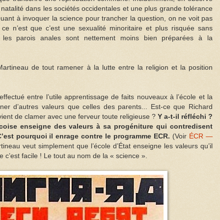
 natalité dans les sociétés occidentales et une plus grande tolérance
Quant à invoquer la science pour trancher la question, on ne voit pas
i ce n’est que c’est une sexualité minoritaire et plus risquée sans
e les parois anales sont nettement moins bien préparées à la
rtineau de tout ramener à la lutte entre la religion et la position
effectué entre l’utile apprentissage de faits nouveaux à l’école et la
gner d’autres valeurs que celles des parents... Est-ce que Richard
vient de clamer avec une ferveur toute religieuse ?
Y a-t-il réfléchi ?
écoise enseigne des valeurs à sa progéniture qui contredisent
C’est pourquoi il enrage contre le programme ECR.
(Voir
ÉCR —
rtineau veut simplement que l’école d’État enseigne les valeurs qu’il
c’est facile ! Le tout au nom de la « science ».