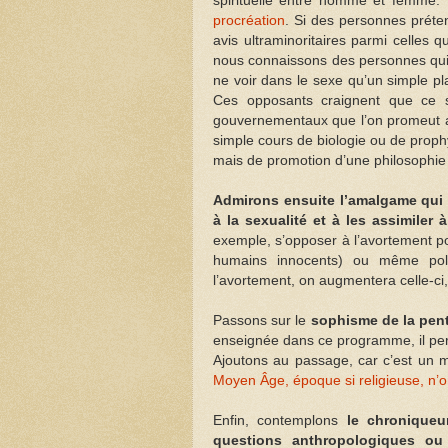
spirituelle entre homme et femme.
procréation
. Si des personnes préten
avis ultraminoritaires parmi celles 
nous connaissons des personnes qui s
ne voir dans le sexe qu’un simple plai
Ces opposants craignent que ce s
gouvernementaux que l’on promeut a
simple cours de biologie ou de prophy
mais de promotion d’une philosophie h
Admirons ensuite l’amalgame qui 
à la sexualité et à les assimiler 
exemple, s’opposer à l’avortement po
humains innocents) ou même politi
l’avortement, on augmentera celle-ci
Passons sur le
sophisme de la pen
enseignée dans ce programme, il per
Ajoutons au passage, car c’est un 
Moyen Âge, époque si religieuse, n’on
Enfin, contemplons
le chroniqueu
questions anthropologiques ou 