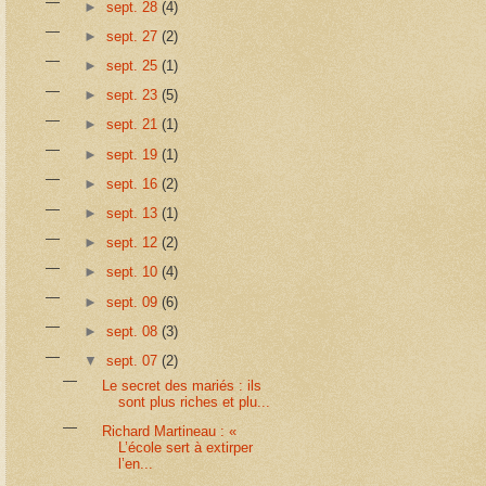
►
sept. 28
(4)
►
sept. 27
(2)
►
sept. 25
(1)
►
sept. 23
(5)
►
sept. 21
(1)
►
sept. 19
(1)
►
sept. 16
(2)
►
sept. 13
(1)
►
sept. 12
(2)
►
sept. 10
(4)
►
sept. 09
(6)
►
sept. 08
(3)
▼
sept. 07
(2)
Le secret des mariés : ils
sont plus riches et plu...
Richard Martineau : «
L’école sert à extirper
l’en...