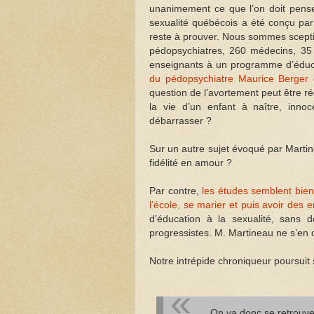
unanimement ce que l’on doit penser
sexualité québécois a été conçu par
reste à prouver. Nous sommes sceptiq
pédopsychiatres, 260 médecins, 35
enseignants à un programme d’éduca
du pédopsychiatre Maurice Berger 
question de l’avortement peut être ré
la vie d’un enfant à naître, innoce
débarrasser ?
Sur un autre sujet évoqué par Martine
fidélité en amour ?
Par contre,
les études semblent bien 
l’école, se marier et puis avoir des e
d’éducation à la sexualité, sans d
progressistes. M. Martineau ne s’en 
Notre intrépide chroniqueur poursuit 
On va donc se retrouver