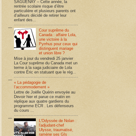
SAGUENAY – Cette année, la
rentrée scolaire risque d’être
particulière et plusieurs parents ont
d’ailleurs décidé de retirer leur
enfant des...
Cour suprême du
Canada : affaire Lola,
une victoire à la
Pyrrhus pour ceux qui
distinguent mariage
et union libre ?
Mise à jour du vendredi 25 janvier
La Cour suprême du Canada met un
terme à la saga judiciaire de Lola
contre Éric en statuant que le rég...
« La pédagogie de
l’accommodement »
Lettre de Joëlle Quérin envoyée au
Devoir hier et parue ce matin en
réplique aux quatre gardiens du
programme ECR . Les défenseurs
du cours ...
L'Odyssée de Nolan :
l'adjudant-chef
Ulysse, traumatisé,
ramène ses GIs