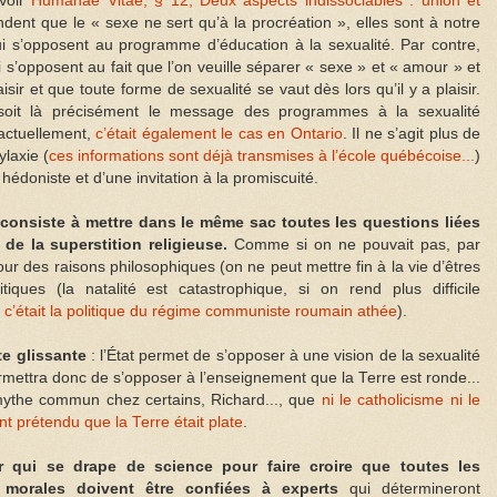
 Voir
Humanae Vitae, § 12, Deux aspects indissociables : union et
dent que le « sexe ne sert qu’à la procréation », elles sont à notre
qui s’opposent au programme d’éducation à la sexualité. Par contre,
’opposent au fait que l’on veuille séparer « sexe » et « amour » et
sir et que toute forme de sexualité se vaut dès lors qu’il y a plaisir.
oit là précisément le message des programmes à la sexualité
ctuellement,
c’était également le cas en Ontario
. Il ne s’agit plus de
laxie (
ces informations sont déjà transmises à l’école québécoise...
)
édoniste et d’une invitation à la promiscuité.
consiste à mettre dans le même sac toutes les questions liées
à de la superstition religieuse.
Comme si on ne pouvait pas, par
ur des raisons philosophiques (on ne peut mettre fin à la vie d’êtres
ques (la natalité est catastrophique, si on rend plus difficile
,
c’était la politique du régime communiste roumain athée
).
te glissante
: l’État permet de s’opposer à une vision de la sexualité
mettra donc de s’opposer à l’enseignement que la Terre est ronde...
mythe commun chez certains, Richard..., que
ni le catholicisme ni le
t prétendu que la Terre était plate
.
r qui se drape de science pour faire croire que toutes les
morales doivent être confiées à experts
qui détermineront