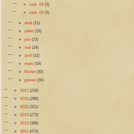
►
sept. 04
(3)
►
sept. 03
(3)
►
août
(15)
►
juillet
(16)
►
juin
(23)
►
mai
(24)
►
avril
(32)
►
mars
(19)
►
février
(30)
►
janvier
(36)
►
2017
(234)
►
2016
(280)
►
2015
(321)
►
2014
(272)
►
2013
(389)
►
2012
(473)