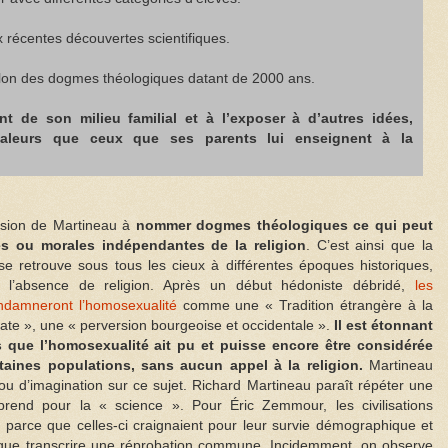
 récentes découvertes scientifiques.
elon des dogmes théologiques datant de 2000 ans.
ant de son milieu familial et à l’exposer à d’autres idées,
 valeurs que ceux que ses parents lui enseignent à la
nsion de Martineau à
nommer dogmes théologiques ce qui peut
es ou morales indépendantes de la religion
. C’est ainsi que la
se retrouve sous tous les cieux à différentes époques historiques,
 l’absence de religion. Après un début hédoniste débridé,
les
ndamneront l’homosexualité
comme une « Tradition étrangère à la
crate », une « perversion bourgeoise et occidentale ».
Il est étonnant
que l’homosexualité ait pu et puisse encore être considérée
aines populations, sans aucun appel à la religion.
Martineau
ou d’imagination sur ce sujet. Richard Martineau paraît répéter une
prend pour la « science ». Pour Éric Zemmour, les civilisations
é parce que celles-ci craignaient pour leur survie démographique et
it que transcrire une réprobation commune. Incidemment, on observe