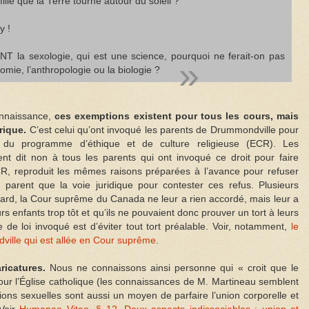
lle que la Terre tourne autour du soleil ?
y !
VANT la sexologie, qui est une science, pourquoi ne ferait-on pas
omie, l’anthropologie ou la biologie ?
onnaissance,
ces exemptions existent pour tous les cours, mais
orique.
C’est celui qu’ont invoqué les parents de Drummondville pour
 du programme d’éthique et de culture religieuse (ECR). Les
nt dit non à tous les parents qui ont invoqué ce droit pour faire
R, reproduit les mêmes raisons préparées à l’avance pour refuser
parent que la voie juridique pour contester ces refus. Plusieurs
s tard, la Cour suprême du Canada ne leur a rien accordé, mais leur a
urs enfants trop tôt et qu’ils ne pouvaient donc prouver un tort à leurs
cle de loi invoqué est d’éviter tout tort préalable. Voir, notamment,
le
ille qui est allée en Cour suprême
.
aricatures.
Nous ne connaissons ainsi personne qui « croit que le
Pour l’Église catholique (les connaissances de M. Martineau semblent
lations sexuelles sont aussi un moyen de parfaire l’union corporelle et