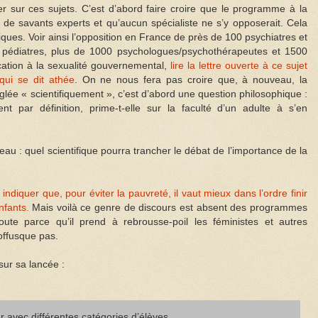
 sur ces sujets. C’est d’abord faire croire que le programme à la
 de savants experts et qu’aucun spécialiste ne s’y opposerait. Cela
ues. Voir ainsi l’opposition en France de près de 100 psychiatres et
 pédiatres, plus de 1000 psychologues/psychothérapeutes et 1500
tion à la sexualité gouvernemental,
lire la lettre ouverte à ce sujet
qui se dit athée
. On ne nous fera pas croire que, à nouveau, la
glée « scientifiquement », c’est d’abord une question philosophique :
nt par définition, prime-t-elle sur la faculté d’un adulte à s’en
au : quel scientifique pourra trancher le débat de l’importance de la
indiquer que, pour éviter la pauvreté, il vaut mieux dans l’ordre finir
nfants.
Mais voilà ce genre de discours est absent des programmes
oute parce qu’il prend à rebrousse-poil les féministes et autres
offusque pas.
sur sa lancée :
 avec différentes catégories d’élèves.