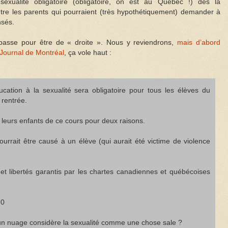
exualité obligatoire (obligatoire, on est au Québec !) dès la
tre les parents qui pourraient (très hypothétiquement) demander à
nsés.
asse pour être de « droite ». Nous y reviendrons,
mais d’abord
 Journal de Montréal
, ça vole haut :
éducation à la sexualité sera obligatoire pour tous les élèves du
 rentrée.
r leurs enfants de ce cours pour deux raisons.
ourrait être causé à un élève (qui aurait été victime de violence
s et libertés garantis par les chartes canadiennes et québécoises
 0
r un nuage considère la sexualité comme une chose sale ?