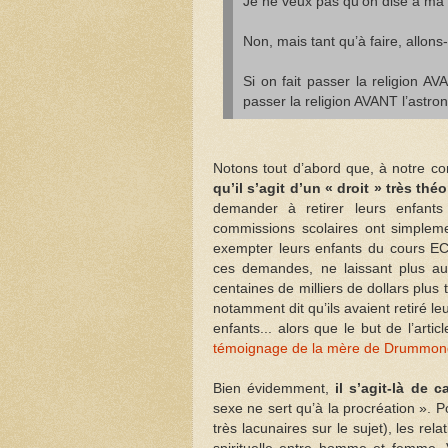
Je ne veux pas qu’on dise à ma fi
Non, mais tant qu’à faire, allons-
Si on fait passer la religion A
passer la religion AVANT l’astron
Notons tout d’abord que, à notre c
qu’il s’agit d’un « droit » très thé
demander à retirer leurs enfants
commissions scolaires ont simpleme
exempter leurs enfants du cours EC
ces demandes, ne laissant plus au 
centaines de milliers de dollars plu
notamment dit qu’ils avaient retiré le
enfants... alors que le but de l’arti
témoignage de la mère de Drummondv
Bien évidemment,
il s’agit-là de c
sexe ne sert qu’à la procréation ». 
très lacunaires sur le sujet), les re