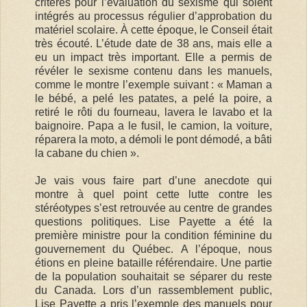
critères pour l’évaluation du sexisme qui soient
intégrés au processus régulier d’approbation du
matériel scolaire. À cette époque, le Conseil était
très écouté. L’étude date de 38 ans, mais elle a
eu un impact très important. Elle a permis de
révéler le sexisme contenu dans les manuels,
comme le montre l’exemple suivant : « Maman a
le bébé, a pelé les patates, a pelé la poire, a
retiré le rôti du fourneau, lavera le lavabo et la
baignoire. Papa a le fusil, le camion, la voiture,
réparera la moto, a démoli le pont démodé, a bâti
la cabane du chien ».
Je vais vous faire part d’une anecdote qui
montre à quel point cette lutte contre les
stéréotypes s’est retrouvée au centre de grandes
questions politiques. Lise Payette a été la
première ministre pour la condition féminine du
gouvernement du Québec. A l’époque, nous
étions en pleine bataille référendaire. Une partie
de la population souhaitait se séparer du reste
du Canada. Lors d’un rassemblement public,
Lise Payette a pris l’exemple des manuels pour