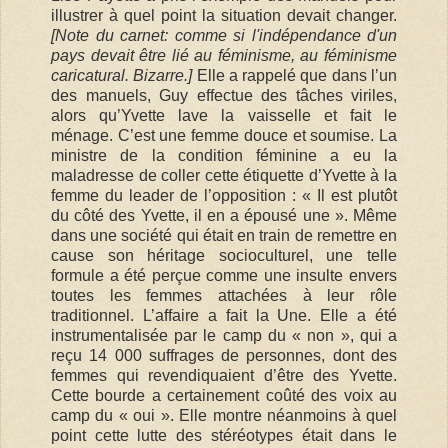
illustrer à quel point la situation devait changer.
[Note du carnet: comme si l'indépendance d'un
pays devait être lié au féminisme, au féminisme
caricatural. Bizarre.]
Elle a rappelé que dans l’un
des manuels, Guy effectue des tâches viriles,
alors qu’Yvette lave la vaisselle et fait le
ménage. C’est une femme douce et soumise. La
ministre de la condition féminine a eu la
maladresse de coller cette étiquette d’Yvette à la
femme du leader de l’opposition : « Il est plutôt
du côté des Yvette, il en a épousé une ». Même
dans une société qui était en train de remettre en
cause son héritage socioculturel, une telle
formule a été perçue comme une insulte envers
toutes les femmes attachées à leur rôle
traditionnel. L’affaire a fait la Une. Elle a été
instrumentalisée par le camp du « non », qui a
reçu 14 000 suffrages de personnes, dont des
femmes qui revendiquaient d’être des Yvette.
Cette bourde a certainement coûté des voix au
camp du « oui ». Elle montre néanmoins à quel
point cette lutte des stéréotypes était dans le