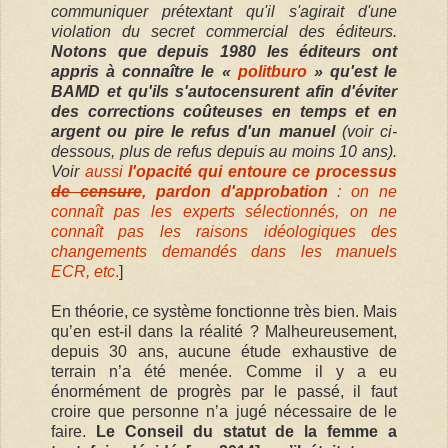
communiquer prétextant qu'il s'agirait d'une
violation du secret commercial des éditeurs.
Notons que depuis 1980 les éditeurs ont
appris à connaître le «
politburo
» qu'est le
BAMD et qu'ils s'autocensurent afin d'éviter
des corrections coûteuses en temps et en
argent ou pire le refus d'un manuel
(voir ci-
dessous, plus de refus depuis au moins 10 ans).
Voir
aussi
l'opacité qui entoure ce processus
de censure
, pardon d'approbation
: on ne
connaît pas les experts sélectionnés, on ne
connaît pas les raisons idéologiques des
changements demandés dans les manuels
ECR, etc
.
]
En théorie, ce système fonctionne très bien. Mais
qu’en est-il dans la réalité ? Malheureusement,
depuis 30 ans, aucune étude exhaustive de
terrain n’a été menée. Comme il y a eu
énormément de progrès par le passé, il faut
croire que personne n’a jugé nécessaire de le
faire.
Le Conseil du statut de la femme a