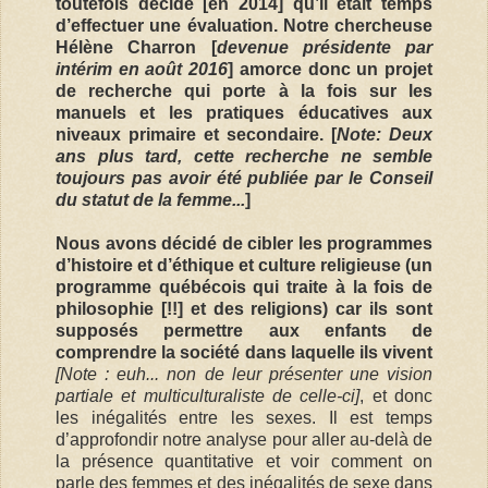
toutefois décidé [en 2014] qu’il était temps
d’effectuer une évaluation. Notre chercheuse
Hélène Charron [
devenue présidente par
intérim en août 2016
] amorce donc un projet
de recherche qui porte à la fois sur les
manuels et les pratiques éducatives aux
niveaux primaire et secondaire. [
Note: Deux
ans plus tard, cette recherche ne semble
toujours pas avoir été publiée par le Conseil
du statut de la femme...
]
Nous avons décidé de cibler les programmes
d’histoire et d’éthique et culture religieuse (un
programme québécois qui traite à la fois de
philosophie [!!] et des religions) car ils sont
supposés permettre aux enfants de
comprendre la société dans laquelle ils vivent
[Note : euh... non de leur présenter une vision
partiale et multiculturaliste de celle-ci]
, et donc
les inégalités entre les sexes. Il est temps
d’approfondir notre analyse pour aller au-delà de
la présence quantitative et voir comment on
parle des femmes et des inégalités de sexe dans