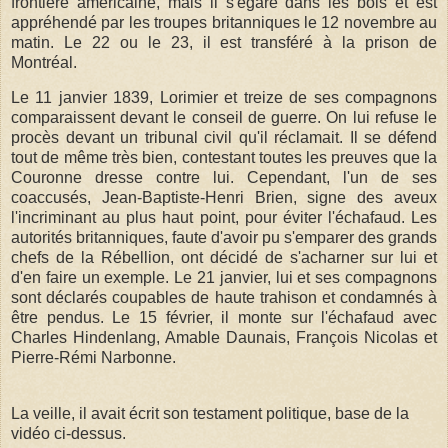
frontière américaine, mais il s'égare dans les bois et est
appréhendé par les troupes britanniques le 12 novembre au
matin. Le 22 ou le 23, il est transféré à la prison de
Montréal.
Le 11 janvier 1839, Lorimier et treize de ses compagnons
comparaissent devant le conseil de guerre. On lui refuse le
procès devant un tribunal civil qu'il réclamait. Il se défend
tout de même très bien, contestant toutes les preuves que la
Couronne dresse contre lui. Cependant, l'un de ses
coaccusés, Jean-Baptiste-Henri Brien, signe des aveux
l'incriminant au plus haut point, pour éviter l'échafaud. Les
autorités britanniques, faute d'avoir pu s'emparer des grands
chefs de la Rébellion, ont décidé de s'acharner sur lui et
d'en faire un exemple. Le 21 janvier, lui et ses compagnons
sont déclarés coupables de haute trahison et condamnés à
être pendus. Le 15 février, il monte sur l'échafaud avec
Charles Hindenlang, Amable Daunais, François Nicolas et
Pierre-Rémi Narbonne.
La veille, il avait écrit son testament politique, base de la
vidéo ci-dessus.