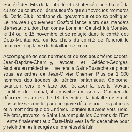
Société des Fils de la Liberté et est blessé d'une balle à la
cuisse au cours de l'échauffourée qui suit avec les membres
du Doric Club, partisans du gouverneur et de sa politique.
Le nouveau gouverneur Gosford lance alors des mandats
d'arrestation, dont l'un contre Lorimier. Celui-ci fuit Montréal
le 14 ou le 15 novembre et se réfugie dans le comté des
Deux-Montagnes, où les chefs du comité de l'endroit le
nomment capitaine du bataillon de milice.
Accompagné de ses hommes et de ses deux frères cadets,
Jean-Baptiste-Chamilly, avocat, et Gédéon-Georges,
étudiant en médecine, il se rend à Saint-Eustache se placer
sous les ordres de Jean-Olivier Chénier. Plus de 1 000
hommes des troupes du général britannique, Colborne,
avancent vers le village pour écraser la révolte. Voyant
l'inutilité du combat, il conseille en vain à Chénier de
déposer les armes. Le 14 décembre, la bataille de Saint-
Eustache se conclut par une grave défaite pour les patriotes
et la mort héroïque de Chénier. Lorimier fuit alors vers Trois-
Rivières, traverse le Saint-Laurent puis les Cantons de l'Est.
Il entre finalement aux États-Unis vers la fin décembre pour
y rejoindre les insurgés qui ont réussi à fuir.