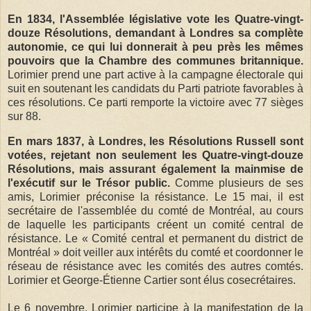
En 1834, l'Assemblée législative vote les Quatre-vingt-
douze Résolutions, demandant à Londres sa complète
autonomie, ce qui lui donnerait à peu près les mêmes
pouvoirs que la Chambre des communes britannique.
Lorimier prend une part active à la campagne électorale qui
suit en soutenant les candidats du Parti patriote favorables à
ces résolutions. Ce parti remporte la victoire avec 77 sièges
sur 88.
En mars 1837, à Londres, les Résolutions Russell sont
votées, rejetant non seulement les Quatre-vingt-douze
Résolutions, mais assurant également la mainmise de
l'exécutif sur le Trésor public.
Comme plusieurs de ses
amis, Lorimier préconise la résistance. Le 15 mai, il est
secrétaire de l'assemblée du comté de Montréal, au cours
de laquelle les participants créent un comité central de
résistance. Le « Comité central et permanent du district de
Montréal » doit veiller aux intérêts du comté et coordonner le
réseau de résistance avec les comités des autres comtés.
Lorimier et George-Étienne Cartier sont élus cosecrétaires.
Le 6 novembre, Lorimier participe à la manifestation de la