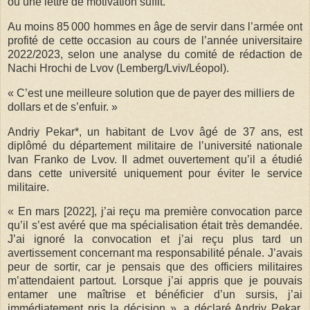
ou une lettre de motivation suffit.
Au moins 85 000 hommes en âge de servir dans l’armée ont
profité de cette occasion au cours de l’année universitaire
2022/2023, selon une analyse du comité de rédaction de
Nachi Hrochi de Lvov (Lemberg/Lviv/Léopol).
« C’est une meilleure solution que de payer des milliers de
dollars et de s’enfuir. »
Andriy Pekar*, un habitant de Lvov âgé de 37 ans, est
diplômé du département militaire de l’université nationale
Ivan Franko de Lvov. Il admet ouvertement qu’il a étudié
dans cette université uniquement pour éviter le service
militaire.
« En mars [2022], j’ai reçu ma première convocation parce
qu’il s’est avéré que ma spécialisation était très demandée.
J’ai ignoré la convocation et j’ai reçu plus tard un
avertissement concernant ma responsabilité pénale. J’avais
peur de sortir, car je pensais que des officiers militaires
m’attendaient partout. Lorsque j’ai appris que je pouvais
entamer une maîtrise et bénéficier d’un sursis, j’ai
immédiatement pris la décision », a déclaré Andriy Pekar,