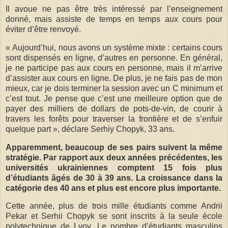
Il avoue ne pas être très intéressé par l’enseignement
donné, mais assiste de temps en temps aux cours pour
éviter d’être renvoyé.
« Aujourd’hui, nous avons un système mixte : certains cours
sont dispensés en ligne, d’autres en personne. En général,
je ne participe pas aux cours en personne, mais il m’arrive
d’assister aux cours en ligne. De plus, je ne fais pas de mon
mieux, car je dois terminer la session avec un C minimum et
c’est tout. Je pense que c’est une meilleure option que de
payer des milliers de dollars de pots-de-vin, de courir à
travers les forêts pour traverser la frontière et de s’enfuir
quelque part », déclare Serhiy Chopyk, 33 ans.
Apparemment, beaucoup de ses pairs suivent la même
stratégie. Par rapport aux deux années précédentes, les
universités ukrainiennes comptent 15 fois plus
d’étudiants âgés de 30 à 39 ans. La croissance dans la
catégorie des 40 ans et plus est encore plus importante.
Cette année, plus de trois mille étudiants comme Andrii
Pekar et Serhii Chopyk se sont inscrits à la seule école
polytechnique de Lvov. Le nombre d’étudiants masculins