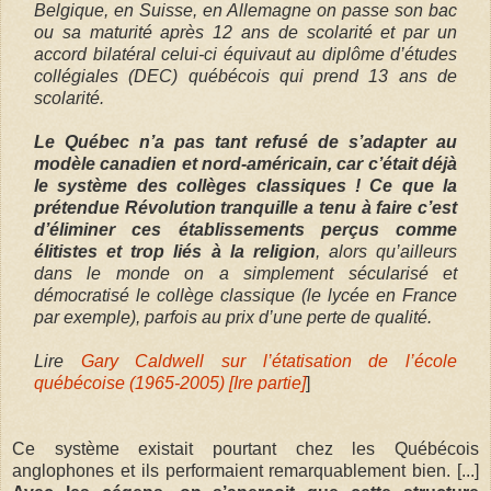
Belgique, en Suisse, en Allemagne on passe son bac
ou sa maturité après 12 ans de scolarité et par un
accord bilatéral celui-ci équivaut au diplôme d’études
collégiales (DEC) québécois qui prend 13 ans de
scolarité.
Le Québec n’a pas tant refusé de s’adapter au
modèle canadien et nord-américain, car c’était déjà
le système des collèges classiques ! Ce que la
prétendue Révolution tranquille a tenu à faire c’est
d’éliminer ces établissements perçus comme
élitistes
et trop liés à la religion
, alors qu’ailleurs
dans le monde on a simplement sécularisé et
démocratisé le collège classique (le lycée en France
par exemple), parfois au prix d’une perte de qualité.
Lire
Gary Caldwell sur l’étatisation de l’école
québécoise (1965-2005) [Ire partie]
]
Ce système existait pourtant chez les Québécois
anglophones et ils performaient remarquablement bien. [...]