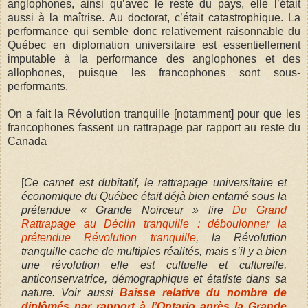
anglophones, ainsi qu’avec le reste du pays, elle l’était
aussi à la maîtrise. Au doctorat, c’était catastrophique. La
performance qui semble donc relativement raisonnable du
Québec en diplomation universitaire est essentiellement
imputable à la performance des anglophones et des
allophones, puisque les francophones sont sous-
performants.
On a fait la Révolution tranquille [notamment] pour que les
francophones fassent un rattrapage par rapport au reste du
Canada
[
Ce carnet est dubitatif, le rattrapage universitaire et
économique du Québec était déjà bien entamé sous la
prétendue « Grande Noirceur » lire
Du Grand
Rattrapage au Déclin tranquille : déboulonner la
prétendue Révolution tranquille
, la Révolution
tranquille cache de multiples réalités, mais s’il y a bien
une révolution elle est cultuelle et culturelle,
anticonservatrice, démographique et étatiste dans sa
nature. Voir aussi
Baisse relative du nombre de
diplômés par rapport à l’Ontario après la Grande