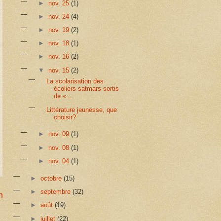
►
nov. 25
(1)
►
nov. 24
(4)
►
nov. 19
(2)
►
nov. 18
(1)
►
nov. 16
(2)
▼
nov. 15
(2)
La scolarisation des
écoliers satmars sortis
de « ...
Littérature jeunesse, que
choisir?
►
nov. 09
(1)
►
nov. 08
(1)
►
nov. 04
(1)
►
octobre
(15)
►
septembre
(32)
n
►
août
(19)
►
juillet
(22)