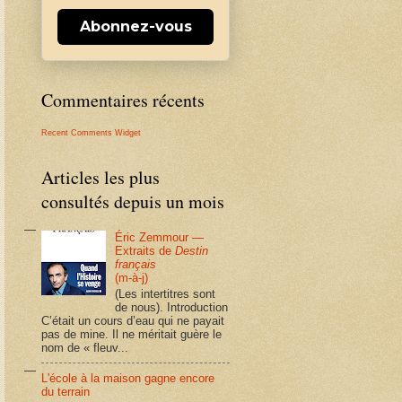
Abonnez-vous
Commentaires récents
Recent Comments Widget
Articles les plus
consultés depuis un mois
Éric Zemmour —
Extraits de
Destin
français
(m-à-j)
(Les intertitres sont
de nous). Introduction
C’était un cours d’eau qui ne payait
pas de mine. Il ne méritait guère le
nom de « fleuv...
L'école à la maison gagne encore
du terrain