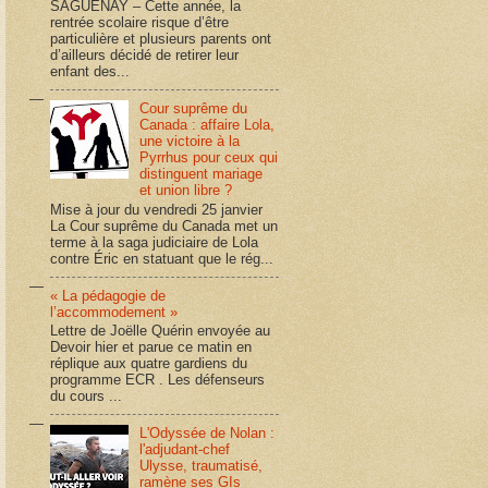
SAGUENAY – Cette année, la
rentrée scolaire risque d’être
particulière et plusieurs parents ont
d’ailleurs décidé de retirer leur
enfant des...
Cour suprême du
Canada : affaire Lola,
une victoire à la
Pyrrhus pour ceux qui
distinguent mariage
et union libre ?
Mise à jour du vendredi 25 janvier
La Cour suprême du Canada met un
terme à la saga judiciaire de Lola
contre Éric en statuant que le rég...
« La pédagogie de
l’accommodement »
Lettre de Joëlle Quérin envoyée au
Devoir hier et parue ce matin en
réplique aux quatre gardiens du
programme ECR . Les défenseurs
du cours ...
L'Odyssée de Nolan :
l'adjudant-chef
Ulysse, traumatisé,
ramène ses GIs