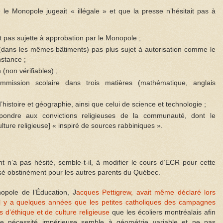
e Monopole jugeait « illégale » et que la presse n’hésitait pas à
t pas sujette à approbation par le Monopole ;
 (dans les mêmes bâtiments) pas plus sujet à autorisation comme le
nstance ;
 (non vérifiables) ;
ission scolaire dans trois matières (mathématique, anglais
istoire et géographie, ainsi que celui de science et technologie ;
ndre aux convictions religieuses de la communauté, dont le
lture religieuse] « inspiré de sources rabbiniques ».
n’a pas hésité, semble-t-il, à modifier le cours d’ECR pour cette
usé obstinément pour les autres parents du Québec.
opole de l’Éducation, J
acques Pettigrew, avait même déclaré lors
il y a quelques années que les petites catholiques des campagnes
 d’éthique et de culture religieuse
que les écoliers montréalais afin
ette nécessité impérieuse semble à géométrie variable et ne pas