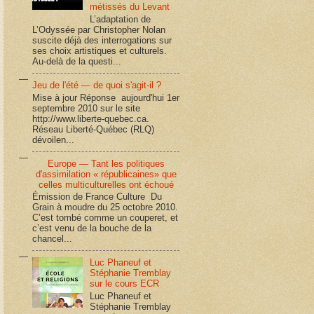
métissés du Levant
L’adaptation de
L’Odyssée par Christopher Nolan
suscite déjà des interrogations sur
ses choix artistiques et culturels.
Au-delà de la questi...
Jeu de l'été — de quoi s'agit-il ?
Mise à jour Réponse aujourd'hui 1er
septembre 2010 sur le site
http://www.liberte-quebec.ca.
Réseau Liberté-Québec (RLQ)
dévoilen...
Europe — Tant les politiques
d'assimilation « républicaines» que
celles multiculturelles ont échoué
Émission de France Culture Du
Grain à moudre du 25 octobre 2010.
C’est tombé comme un couperet, et
c’est venu de la bouche de la
chancel...
Luc Phaneuf et
Stéphanie Tremblay
sur le cours ECR
Luc Phaneuf et
Stéphanie Tremblay