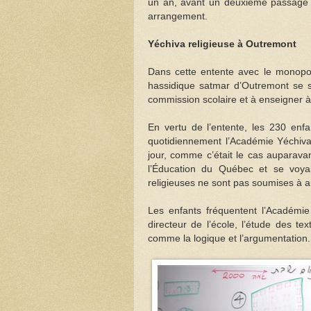
un an, avant un deuxième passage d
arrangement.
Yéchiva religieuse à Outremont
Dans cette entente avec le monopo
hassidique satmar d’Outremont se 
commission scolaire et à enseigner à
En vertu de l’entente, les 230 en
quotidiennement l’Académie Yéchiva
jour, comme c’était le cas auparava
l’Éducation du Québec et se voya
religieuses ne sont pas soumises à au
Les enfants fréquentent l’Académi
directeur de l’école, l’étude des t
comme la logique et l’argumentation.