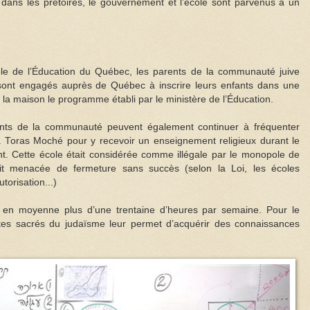
ans les prétoires, le gouvernement et l’école sont parvenus à un
le de l’Éducation du Québec, les parents de la communauté juive
sont engagés auprès de Québec à inscrire leurs enfants dans une
 la maison le programme établi par le ministère de l’Éducation.
fants de la communauté peuvent également continuer à fréquenter
 Toras Moché pour y recevoir un enseignement religieux durant le
nt. Cette école était considérée comme illégale par le monopole de
it menacée de fermeture sans succès (selon la Loi, les écoles
torisation...)
e en moyenne plus d’une trentaine d’heures par semaine. Pour le
extes sacrés du judaïsme leur permet d’acquérir des connaissances