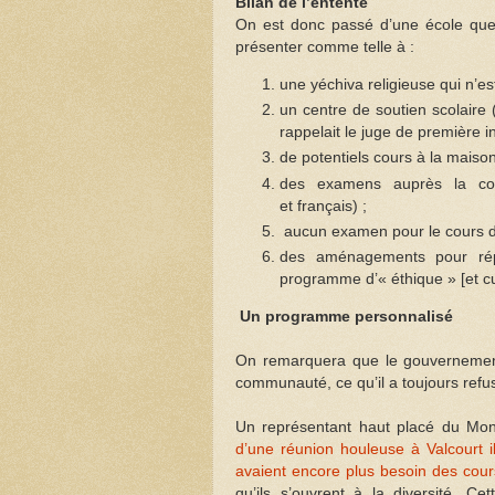
Bilan de l’entente
On est donc passé d’une école que l
présenter comme telle à :
une yéchiva religieuse qui n’es
un centre de soutien scolaire
rappelait le juge de première i
de potentiels cours à la maison
des examens auprès la comm
et français) ;
aucun examen pour le cours d’h
des aménagements pour répo
programme d’« éthique » [et cu
Un programme personnalisé
On remarquera que le gouvernement 
communauté, ce qu’il a toujours ref
Un représentant haut placé du Mon
d’une réunion houleuse à Valcourt 
avaient encore plus besoin des cours
qu’ils s’ouvrent à la diversité. C