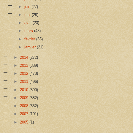
►
juin
(27)
►
mai
(29)
►
avril
(23)
►
mars
(48)
►
février
(35)
►
janvier
(21)
►
2014
(272)
►
2013
(389)
►
2012
(473)
►
2011
(496)
►
2010
(590)
►
2009
(582)
►
2008
(352)
►
2007
(101)
►
2005
(1)