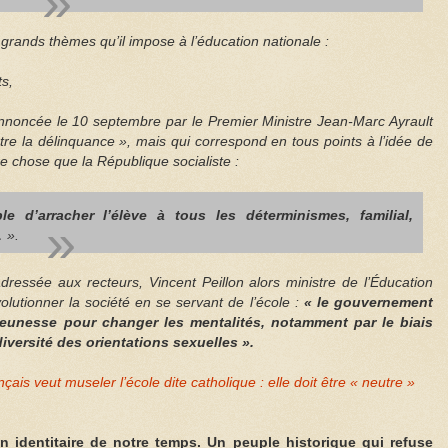
grands thèmes qu’il impose à l’éducation nationale :
ts,
nnoncée le 10 septembre par le Premier Ministre Jean-Marc Ayrault
ontre la délinquance », mais qui correspond en tous points à l’idée de
re chose que la République socialiste :
ble d’arracher l’élève à tous les déterminismes, familial,
 ».
dressée aux recteurs, Vincent Peillon alors ministre de l’Éducation
volutionner la société en se servant de l’école :
« le gouvernement
jeunesse pour changer les mentalités, notamment par le biais
iversité des orientations sexuelles ».
ançais veut museler l’école dite catholique : elle doit être « neutre »
n identitaire de notre temps. Un peuple historique qui refuse