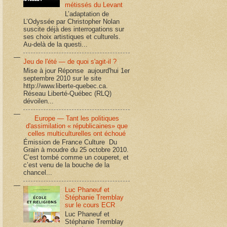
métissés du Levant
L’adaptation de
L’Odyssée par Christopher Nolan
suscite déjà des interrogations sur
ses choix artistiques et culturels.
Au-delà de la questi...
Jeu de l'été — de quoi s'agit-il ?
Mise à jour Réponse aujourd'hui 1er
septembre 2010 sur le site
http://www.liberte-quebec.ca.
Réseau Liberté-Québec (RLQ)
dévoilen...
Europe — Tant les politiques
d'assimilation « républicaines» que
celles multiculturelles ont échoué
Émission de France Culture Du
Grain à moudre du 25 octobre 2010.
C’est tombé comme un couperet, et
c’est venu de la bouche de la
chancel...
Luc Phaneuf et
Stéphanie Tremblay
sur le cours ECR
Luc Phaneuf et
Stéphanie Tremblay