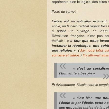
représente bien le logiciel des élite
[Note du carnet:
Peillon est un anticatho écumant d
école, un laïcard radical rageur très 
a publié un ouvrage en 2008 
Révolution française n’est pas te
écrivait :
« Il faut que nous inven
instaurer la république, une spirit
une religion »
. (
Voir notre billet av
son livre et vidéos.
)
Il y affirmait aus
«
c’est au socialism
l’humanité a besoin
».
Et évidemment, l’école sera le temple 
« c’est bien
une nou
l’école et par l’école, cette 
ses nouvelles tables de la Loi