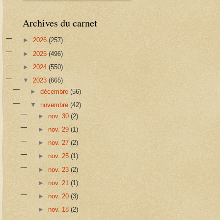
Archives du carnet
►
2026
(257)
►
2025
(496)
►
2024
(550)
▼
2023
(665)
►
décembre
(56)
▼
novembre
(42)
►
nov. 30
(2)
►
nov. 29
(1)
►
nov. 27
(2)
►
nov. 25
(1)
►
nov. 23
(2)
►
nov. 21
(1)
►
nov. 20
(3)
►
nov. 18
(2)