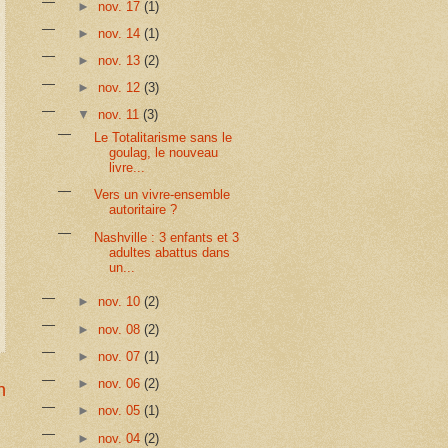
►
nov. 17
(1)
►
nov. 14
(1)
►
nov. 13
(2)
►
nov. 12
(3)
▼
nov. 11
(3)
Le Totalitarisme sans le
goulag, le nouveau
livre...
Vers un vivre-ensemble
autoritaire ?
Nashville : 3 enfants et 3
adultes abattus dans
un...
►
nov. 10
(2)
►
nov. 08
(2)
►
nov. 07
(1)
►
nov. 06
(2)
n
►
nov. 05
(1)
►
nov. 04
(2)