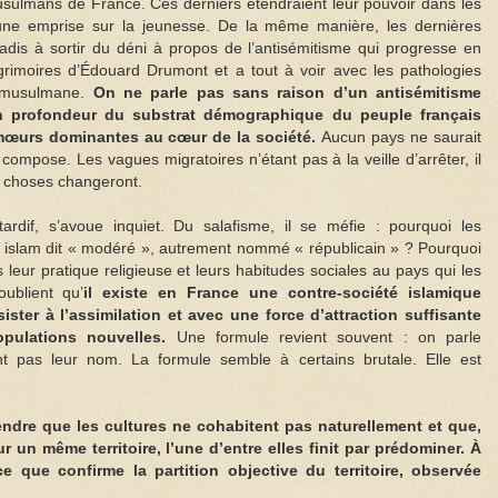
usulmans de France. Ces derniers étendraient leur pouvoir dans les
ne emprise sur la jeunesse. De la même manière, les dernières
adis à sortir du déni à propos de l’antisémitisme qui progresse en
grimoires d’Édouard Drumont et a tout à voir avec les pathologies
bo-musulmane.
On ne parle pas sans raison d’un antisémitisme
en profondeur du substrat démographique du peuple français
 mœurs dominantes au cœur de la société.
Aucun pays ne saurait
e compose. Les vagues migratoires n’étant pas à la veille d’arrêter, il
s choses changeront.
tardif, s’avoue inquiet. Du salafisme, il se méfie : pourquoi les
 islam dit « modéré », autrement nommé « républicain » ? Pourquoi
 leur pratique religieuse et leurs habitudes sociales au pays qui les
ublient qu’
il existe en France une contre-société islamique
ter à l’assimilation et avec une force d’attraction suffisante
opulations nouvelles.
Une formule revient souvent : on parle
nt pas leur nom. La formule semble à certains brutale. Elle est
dre que les cultures ne cohabitent pas naturellement et que,
r un même territoire, l’une d’entre elles finit par prédominer. À
e que confirme la partition objective du territoire, observée