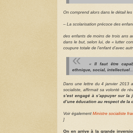
On comprend alors dans le détail les 
– La scolarisation précoce des enfan
des enfants de moins de trois ans a
dans le but, selon lui, de « lutter c
coupure totale de l’enfant d’avec aut
«
Il faut être capa
ethnique, social, intellectuel
…
Dans une lettre du 4 janvier 2013 a
socialiste, affirmait sa volonté de ré
s’est engagé à s’appuyer sur la 
d’une éducation au respect de la d
Voir également
Ministre socialiste fr
]
On en arrive à la grande inversio