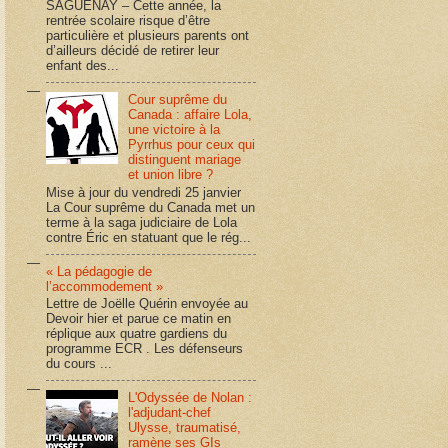
SAGUENAY – Cette année, la
rentrée scolaire risque d’être
particulière et plusieurs parents ont
d’ailleurs décidé de retirer leur
enfant des...
Cour suprême du
Canada : affaire Lola,
une victoire à la
Pyrrhus pour ceux qui
distinguent mariage
et union libre ?
Mise à jour du vendredi 25 janvier
La Cour suprême du Canada met un
terme à la saga judiciaire de Lola
contre Éric en statuant que le rég...
« La pédagogie de
l’accommodement »
Lettre de Joëlle Quérin envoyée au
Devoir hier et parue ce matin en
réplique aux quatre gardiens du
programme ECR . Les défenseurs
du cours ...
L'Odyssée de Nolan :
l'adjudant-chef
Ulysse, traumatisé,
ramène ses GIs