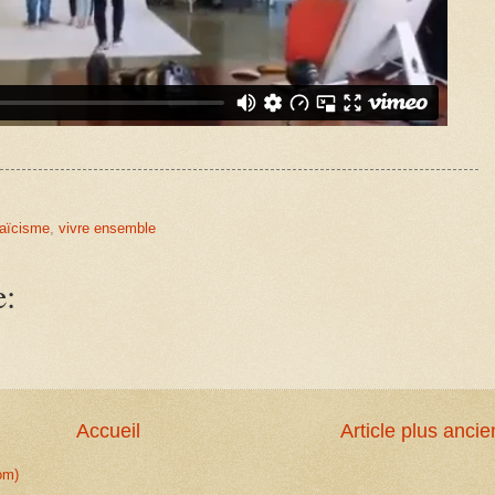
laïcisme
,
vivre ensemble
e:
Accueil
Article plus ancie
om)