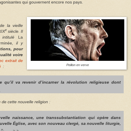
s agonisantes qui gouvernent encore nos pays.
e la vieille
e
XIX
siècle. Il
intitulé
La
rminée
, il y
tions, pour
ualité voire
ec extrait de
Peillon en verve
si
:
e qu’il va revenir d’incarner la révolution religieuse dont
de cette nouvelle religion :
velle naissance, une transsubstantiation qui opère dans
nouvelle Église, avec son nouveau clergé, sa nouvelle liturgie,
».