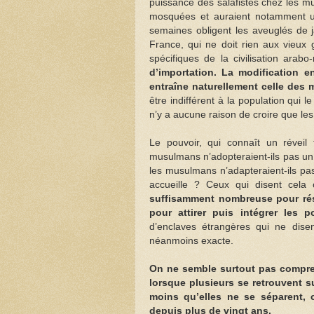
puissance des salafistes chez les m
mosquées et auraient notamment u
semaines obligent les aveuglés de j
France, qui ne doit rien aux vieux 
spécifiques de la civilisation ara
d’importation. La modification 
entraîne naturellement celle des
être indifférent à la population qui l
n’y a aucune raison de croire que le
Le pouvoir, qui connaît un réveil 
musulmans n’adopteraient-ils pas un
les musulmans n’adapteraient-ils pas
accueille ? Ceux qui disent cela o
suffisamment nombreuse pour résis
pour attirer puis intégrer les p
d’enclaves étrangères qui ne dise
néanmoins exacte.
On ne semble surtout pas compren
lorsque plusieurs se retrouvent su
moins qu’elles ne se séparent, c
depuis plus de vingt ans.