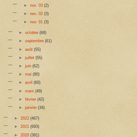
►
nov. 03
(2)
►
nov. 02
(3)
►
nov. 01
(3)
►
octobre
(69)
►
septembre
(61)
►
août
(55)
►
juillet
(55)
►
juin
(62)
►
mai
(80)
►
avril
(60)
►
mars
(49)
►
février
(42)
►
janvier
(34)
►
2022
(467)
►
2021
(693)
►
2020
(381)