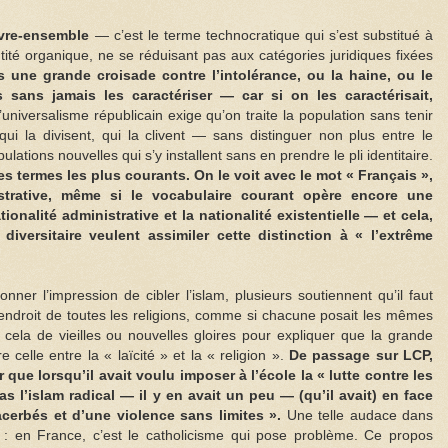
ivre-ensemble
— c’est le terme technocratique qui s’est substitué à
dentité organique, ne se réduisant pas aux catégories juridiques fixées
s une grande croisade contre l’intolérance, ou la haine, ou le
s sans jamais les caractériser — car si on les caractérisait,
universalisme républicain exige qu’on traite la population sans tenir
qui la divisent, qui la clivent — sans distinguer non plus entre le
lations nouvelles qui s’y installent sans en prendre le pli identitaire.
es termes les plus courants.
On le voit avec le mot « Français »,
istrative, même si le vocabulaire courant opère encore une
tionalité administrative et la nationalité existentielle — et cela,
iversitaire veulent assimiler cette distinction à « l’extrême
nner l’impression de cibler l’islam, plusieurs soutiennent qu’il faut
’endroit de toutes les religions, comme si chacune posait les mêmes
cela de vieilles ou nouvelles gloires pour expliquer que la grande
celle entre la « laïcité » et la « religion ».
De passage sur LCP,
r que lorsqu’il avait voulu imposer à l’école la « lutte contre les
as l’islam radical — il y en avait un peu — (qu’il avait) en face
acerbés et d’une violence sans limites ».
Une telle audace dans
 : en France, c’est le catholicisme qui pose problème. Ce propos