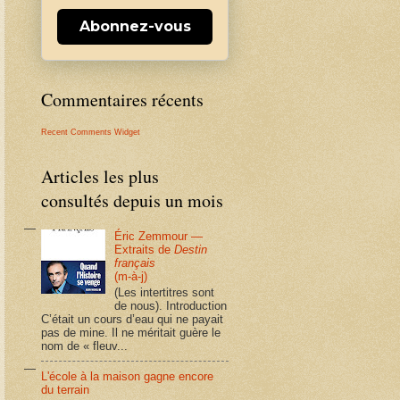
Abonnez-vous
Commentaires récents
Recent Comments Widget
Articles les plus
consultés depuis un mois
Éric Zemmour —
Extraits de
Destin
français
(m-à-j)
(Les intertitres sont
de nous). Introduction
C’était un cours d’eau qui ne payait
pas de mine. Il ne méritait guère le
nom de « fleuv...
L'école à la maison gagne encore
du terrain