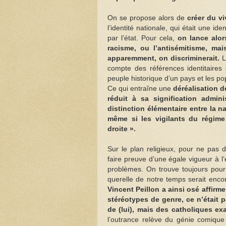
On se propose alors de
créer du v
l’identité nationale, qui était une i
par l’état. Pour cela,
on lance alor
racisme, ou l’antisémitisme, mai
apparemment, on discriminerait.
L’
compte des références identitaires 
peuple historique d’un pays et les popu
Ce qui entraîne une
déréalisation d
réduit à sa signification admin
distinction élémentaire entre la na
même si les vigilants du régime d
droite ».
Sur le plan religieux, pour ne pas do
faire preuve d’une égale vigueur à l
problèmes. On trouve toujours pour 
querelle de notre temps serait encore 
Vincent Peillon a ainsi osé affirme
stéréotypes de genre, ce n’était p
de (lui), mais des catholiques ex
l’outrance relève du génie comique