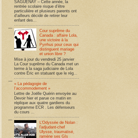
SAGUENAY – Cette année, la
rentrée scolaire risque d’être
particulière et plusieurs parents ont
d’ailleurs décidé de retirer leur
enfant des...
Cour suprême du
Canada : affaire Lola,
une victoire à la
Pyrrhus pour ceux qui
distinguent mariage
et union libre ?
Mise à jour du vendredi 25 janvier
La Cour suprême du Canada met un
terme à la saga judiciaire de Lola
contre Éric en statuant que le rég...
« La pédagogie de
l’accommodement »
Lettre de Joëlle Quérin envoyée au
Devoir hier et parue ce matin en
réplique aux quatre gardiens du
programme ECR . Les défenseurs
du cours ...
L'Odyssée de Nolan :
l'adjudant-chef
Ulysse, traumatisé,
ramène ses GIs