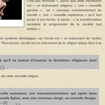
n’est pas terminée », parce que cette Révolution
est « un évènement religieux », une « nouvelle
genèse » un « nouveau commencement du
monde », une « nouvelle espérance » qu’il faut
porter à son terme, à savoir : « la transformation
socialiste et progressiste de la société tout
entière ».
on système idéologique, car l’école est « un instrument de l’action
. Plus encore, l’école est un instrument de la religion laïque dont il se
e qu’il va revenir d’incarner la révolution religieuse dont
de cette nouvelle religion :
velle naissance, une transsubstantiation qui opère dans
nouvelle Église, avec son nouveau clergé, sa nouvelle liturgie,
» [2].