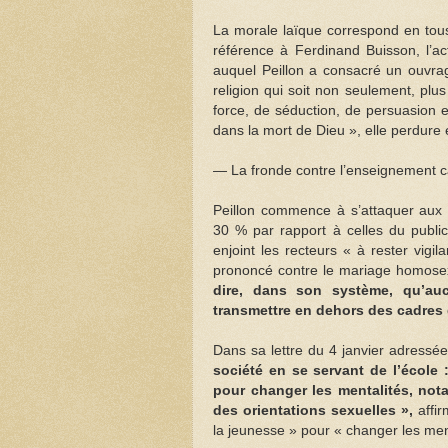
La morale laïque correspond en tous 
référence à Ferdinand Buisson, l’ac
auquel Peillon a consacré un ouvrag
religion qui soit non seulement, plu
force, de séduction, de persuasion et
dans la mort de Dieu », elle perdure 
— La fronde contre l’enseignement c
Peillon commence à s’attaquer aux 
30 % par rapport à celles du public)
enjoint les recteurs « à rester vigi
prononcé contre le mariage homose
dire, dans son système, qu’au
transmettre en dehors des cadres 
Dans sa lettre du 4 janvier adressée
société en se servant de l’école
pour changer les mentalités, nota
des orientations sexuelles »,
affi
la jeunesse » pour « changer les men