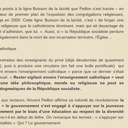
points à la ligne Buisson de la laïcité que Peillon s’est tracée – en
teur de premier plan de l’expulsion des congrégations religieuses,
e en 2005. Cette ligne Buisson de la laïcité, c’est « de forger une
s religieuse que le catholicisme dominant, mais qui ait davantage de
 d’adhésion, que lui. ». Aussi, si « la République socialiste perdure
également dans la mort de son incarnation terrestre, l’Église…
atholique
retraites des enseignants du privé (déjà dévalorisée de quasiment
, puis à produire une circulaire (en fait une bulle pontificale) qui
lant envers l’enseignement catholique » parce que ce dernier s’était
xuel. «
Rester vigilant envers l’enseignement catholique » veut
cune idée philosophique, morale ou religieuse ne peut se
dogmatiques de la République socialiste.
 aux recteurs, Vincent Peillon affirme sa volonté de révolutionner
la
 : « le gouvernement s’est engagé à s’appuyer sur la jeunesse
mment par le biais d’une éducation au respect de la diversité
rme-t-il en début de lettre. On remarque les termes : « s’appuyer sur
talités ». Qui ? Le gouvernement.