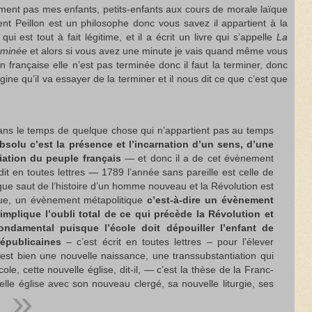
ement pas mes enfants, petits-enfants aux cours de morale laïque
nt Peillon est un philosophe donc vous savez il appartient à la
ui est tout à fait légitime, et il a écrit un livre qui s’appelle
La
erminée
et alors si vous avez une minute je vais quand même vous
ion française elle n’est pas terminée donc il faut la terminer, donc
agine qu’il va essayer de la terminer et il nous dit ce que c’est que
 dans le temps de quelque chose qui n’appartient pas au temps
olu c’est la présence et l’incarnation d’un sens, d’une
iation du peuple français
— et donc il a de cet évènement
e dit en toutes lettres — 1789 l’année sans pareille est celle de
ue saut de l’histoire d’un homme nouveau et la Révolution est
ue, un évènement métapolitique
c’est-à-dire un évènement
 implique l’oubli total de ce qui précède la Révolution et
ondamental puisque l’école doit dépouiller l’enfant de
républicaines
– c’est écrit en toutes lettres – pour l’élever
’est bien une nouvelle naissance, une transsubstantiation qui
cole, cette nouvelle église, dit-il, — c’est la thèse de la Franc-
lle église avec son nouveau clergé, sa nouvelle liturgie, ses