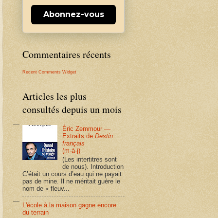
Abonnez-vous
Commentaires récents
Recent Comments Widget
Articles les plus
consultés depuis un mois
Éric Zemmour —
Extraits de
Destin
français
(m-à-j)
(Les intertitres sont
de nous). Introduction
C’était un cours d’eau qui ne payait
pas de mine. Il ne méritait guère le
nom de « fleuv...
L'école à la maison gagne encore
du terrain