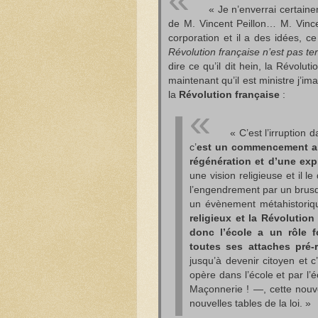
« Je n’enverrai certain
de M. Vincent Peillon… M. Vince
corporation et il a des idées, ce q
Révolution française n’est pas t
dire ce qu’il dit hein, la Révolut
maintenant qu’il est ministre j’im
la
Révolution française
:
« C’est l’irruption
c’
est un commencement abs
régénération et d’une exp
une vision religieuse et il l
l’engendrement par un brusq
un évènement métahistoriq
religieux et la Révolution
donc l’école a un rôle f
toutes ses attaches pré-
jusqu’à devenir citoyen et c
opère dans l’école et par l’é
Maçonnerie ! —, cette nouve
nouvelles tables de la loi. »