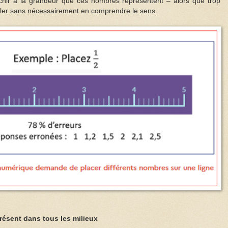
échir à la grandeur que ces nombres représentent – alors que trop
uler sans nécessairement en comprendre le sens.
résent dans tous les milieux