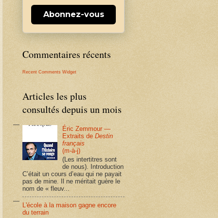
Abonnez-vous
Commentaires récents
Recent Comments Widget
Articles les plus
consultés depuis un mois
Éric Zemmour —
Extraits de
Destin
français
(m-à-j)
(Les intertitres sont
de nous). Introduction
C’était un cours d’eau qui ne payait
pas de mine. Il ne méritait guère le
nom de « fleuv...
L'école à la maison gagne encore
du terrain