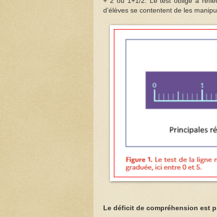
+ 2 ou 1+1/2. Le test oblige à réfl
d’élèves se contentent de les manip
Le déficit de compréhension est p