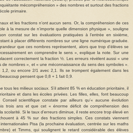
inquiétante mécompréhension » des nombres et surtout des fractions
’école primaire.
ux et les fractions n’ont aucun sens. Or, la compréhension de ces
ble à la mesure de n’importe quelle dimension physique », souligne
 son constat sur les évaluations pratiquées à l’entrée en sixième,
istant à placer différents nombres sur une ligne numérique graduée.
a grandeur que ces nombres représentent, alors que trop d’élèves se
écessairement en comprendre le sens », explique la note. Sur une
lacent correctement la fraction ½. Les erreurs révèlent aussi « une
pes de nombres », et « une méconnaissance du sens des symboles ».
 1,2, ou encore 2/1 avec 2,1. Ils se trompent également dans les
beaucoup pensent que 0,8 + 1 fait 0,9.
ous les milieux sociaux. S’il atteint 85 % en éducation prioritaire, il
oritaire et dans les écoles privées. Les filles, elles, font beaucoup
 Conseil scientifique constate par ailleurs qu’« aucune évolution
puis trois ans et que cet « énorme déficit de compréhension des
a scolarité. Si le taux d’erreurs diminue, il reste encore trop élevé en
chouent à 45 % sur des fractions simples. Ces constats viennent
 internationales Pisa (la prochaine évaluation, centrée sur les maths
mbre) et Timms, qui soulignent le retard considérable des élèves