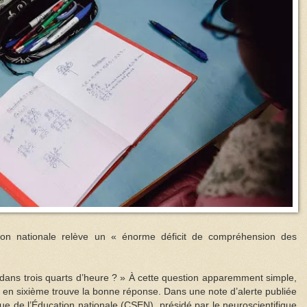
ation nationale relève un « énorme déficit de compréhension des
 dans trois quarts d’heure ? » À cette question apparemment simple,
nt en sixième trouve la bonne réponse. Dans une note d’alerte publiée
que de l’Éducation nationale (CSEN), présidé par le neuroscientifique