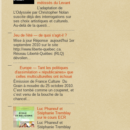
métissés du Levant
L’adaptation de
L’Odyssée par Christopher Nolan
suscite déjà des interrogations sur
ses choix artistiques et culturels.
Au-delà de la questi...
Jeu de l'été — de quoi s'agit-il ?
Mise à jour Réponse aujourd'hui 1er
septembre 2010 sur le site
http://www.liberte-quebec.ca.
Réseau Liberté-Québec (RLQ)
dévoilen...
Europe — Tant les politiques
d'assimilation « républicaines» que
celles multiculturelles ont échoué
Émission de France Culture Du
Grain à moudre du 25 octobre 2010.
C’est tombé comme un couperet, et
c’est venu de la bouche de la
chancel...
Luc Phaneuf et
Stéphanie Tremblay
sur le cours ECR
Luc Phaneuf et
Stéphanie Tremblay