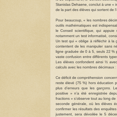
Stanislas Dehaene, conclut à une « 
de la part des élèves qui sortent de l
Pour beaucoup, « les nombres décima
outils mathématiques est indispensa
le Conseil scientifique, qui appuie
notamment un test informatisé, cons
Un test qui « oblige à réfléchir à l
contentent de les manipuler sans n
ligne graduée de 0 à 5, seuls 22 % p
vaste confusion entre différents ty
Les élèves confondent ainsi ½ avec
calculs avec les nombres décimaux : 
Ce déficit de compréhension concerne t
reste élevé (75 %) hors éducation pri
plus d’erreurs que les garçons. Le
positive » n’a été enregistrée de
fractions » s’observe tout au long de l
seconde générale, où les élèves é
confirmer les résultats des enquêtes
justement, sera dévoilée le 5 déce