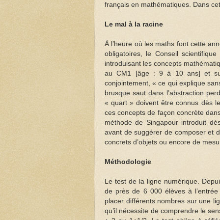
français en mathématiques. Dans cett
Le mal à la racine
À l’heure où les maths font cette a
obligatoires, le Conseil scientifiq
introduisant les concepts mathématiqu
au CM1 [âge : 9 à 10 ans] et sur
conjointement, « ce qui explique san
brusque saut dans l’abstraction perd
« quart » doivent être connus dès le
ces concepts de façon concrète dans 
méthode de Singapour introduit dès l
avant de suggérer de composer et 
concrets d’objets ou encore de mesur
Méthodologie
Le test de la ligne numérique. Depu
de près de 6 000 élèves à l’entrée 
placer différents nombres sur une li
qu’il nécessite de comprendre le se