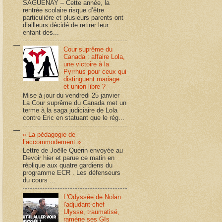
SAGUENAY – Cette année, la
rentrée scolaire risque d’être
particulière et plusieurs parents ont
d’ailleurs décidé de retirer leur
enfant des...
Cour suprême du
Canada : affaire Lola,
une victoire à la
Pyrrhus pour ceux qui
distinguent mariage
et union libre ?
Mise à jour du vendredi 25 janvier
La Cour suprême du Canada met un
terme à la saga judiciaire de Lola
contre Éric en statuant que le rég...
« La pédagogie de
l’accommodement »
Lettre de Joëlle Quérin envoyée au
Devoir hier et parue ce matin en
réplique aux quatre gardiens du
programme ECR . Les défenseurs
du cours ...
L'Odyssée de Nolan :
l'adjudant-chef
Ulysse, traumatisé,
ramène ses GIs