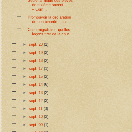
Seule la moitié des élèves
de sixième savent
« Com...
Promouvoir la déclaration
de non-binarité : l’ins...
Crise migratoire : quelles
leçons tirer de la chut...
►
sept. 20
(1)
►
sept. 19
(3)
►
sept. 18
(2)
►
sept. 17
(1)
►
sept. 15
(2)
►
sept. 14
(6)
►
sept. 13
(2)
►
sept. 12
(3)
►
sept. 11
(3)
►
sept. 10
(3)
►
sept. 09
(1)