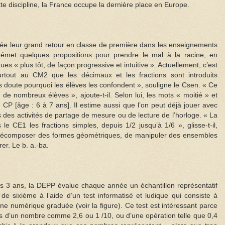
e discipline, la France occupe la dernière place en Europe.
nnée leur grand retour en classe de première dans les enseignements
ue émet quelques propositions pour prendre le mal à la racine, en
es « plus tôt, de façon progressive et intuitive ». Actuellement, c’est
tout au CM2 que les décimaux et les fractions sont introduits
s doute pourquoi les élèves les confondent », souligne le Csen. « Ce
 de nombreux élèves », ajoute-t-il. Selon lui, les mots « moitié » et
 CP [âge : 6 à 7 ans]. Il estime aussi que l’on peut déjà jouer avec
des activités de partage de mesure ou de lecture de l’horloge. « La
e CE1 les fractions simples, depuis 1/2 jusqu’à 1/6 », glisse-t-il,
décomposer des formes géométriques, de manipuler des ensembles
er. Le b. a.-ba.
is 3 ans, la DEPP évalue chaque année un échantillon représentatif
de sixième à l’aide d’un test informatisé et ludique qui consiste à
gne numérique graduée (voir la figure). Ce test est intéressant parce
ns d’un nombre comme 2,6 ou 1 /10, ou d’une opération telle que 0,4