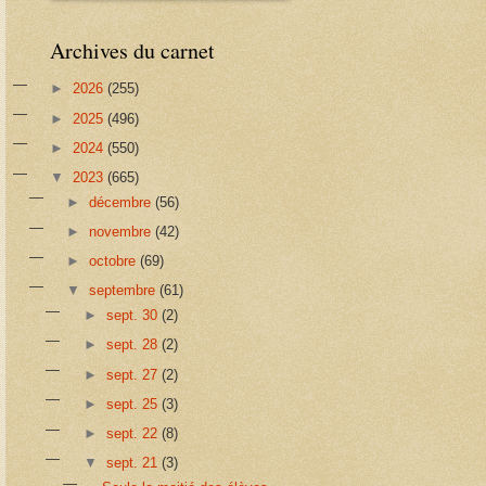
Archives du carnet
►
2026
(255)
►
2025
(496)
►
2024
(550)
▼
2023
(665)
►
décembre
(56)
►
novembre
(42)
►
octobre
(69)
▼
septembre
(61)
►
sept. 30
(2)
►
sept. 28
(2)
►
sept. 27
(2)
►
sept. 25
(3)
►
sept. 22
(8)
▼
sept. 21
(3)