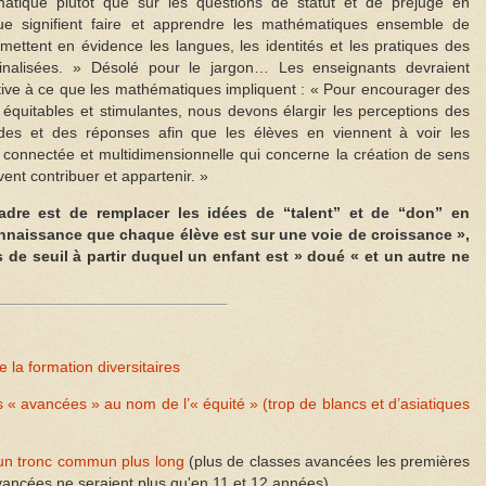
tique plutôt que sur les questions de statut et de préjugé en
que signifient faire et apprendre les mathématiques ensemble de
 mettent en évidence les langues, les identités et les pratiques des
nalisées. » Désolé pour le jargon… Les enseignants devraient
tive à ce que les mathématiques impliquent : « Pour encourager des
quitables et stimulantes, nous devons élargir les perceptions des
es et des réponses afin que les élèves en viennent à voir les
nnectée et multidimensionnelle qui concerne la création de sens
vent contribuer et appartenir. »
adre est de remplacer les idées de “talent” et de “don” en
nnaissance que chaque élève est sur une voie de croissance »,
s de seuil à partir duquel un enfant est » doué « et un autre ne
 la formation diversitaires
« avancées » au nom de l’« équité » (trop de blancs et d’asiatiques
 un tronc commun plus long
(plus de classes avancées les premières
vancées ne seraient plus qu'en 11 et 12 années).