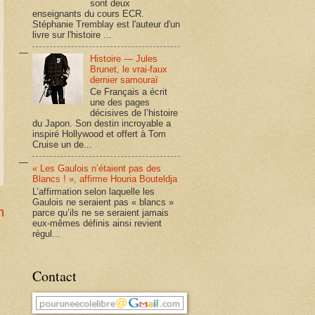
sont deux
enseignants du cours ECR.
Stéphanie Tremblay est l'auteur d'un
livre sur l'histoire ...
Histoire — Jules
Brunet, le vrai-faux
dernier samouraï
Ce Français a écrit
une des pages
décisives de l’histoire
du Japon. Son destin incroyable a
inspiré Hollywood et offert à Tom
Cruise un de...
« Les Gaulois n’étaient pas des
Blancs ! », affirme Houria Bouteldja
L’affirmation selon laquelle les
Gaulois ne seraient pas « blancs »
n
parce qu’ils ne se seraient jamais
eux-mêmes définis ainsi revient
régul...
Contact