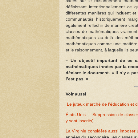
axées sur le raisonnement mathéma
définissant intentionnellement ce 
différentes manières qui incluent et
communautés historiquement margi
également réfléchir de manière créa
classes de mathématiques vraiment é
mathématiques au-delà des méthod
mathématiques comme une matière co
et le raisonnement, à laquelle ils peu
« Un objectif important de ce c
mathématiques innées par la reco
déclare le document. « Il n’y a pa
l’est pas. »
Voir aussi
Le juteux marché de l’éducation et de
États-Unis — Suppression de classes 
y sont inscrits)
La Virginie considère aussi imposer
années du secondaire, les classes a