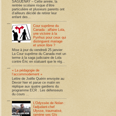
SAGUENAY – Cette année, la
rentrée scolaire risque d’être
particulière et plusieurs parents ont
d’ailleurs décidé de retirer leur
enfant des...
Cour suprême du
Canada : affaire Lola,
une victoire à la
Pyrrhus pour ceux qui
distinguent mariage
et union libre ?
Mise à jour du vendredi 25 janvier
La Cour suprême du Canada met un
terme à la saga judiciaire de Lola
contre Éric en statuant que le rég...
« La pédagogie de
l’accommodement »
Lettre de Joëlle Quérin envoyée au
Devoir hier et parue ce matin en
réplique aux quatre gardiens du
programme ECR . Les défenseurs
du cours ...
L'Odyssée de Nolan :
l'adjudant-chef
Ulysse, traumatisé,
ramène ses GIs