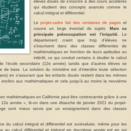
élèves doués de s’inscrire à des cours accélérés
qui étudient des concepts avancés comme le
calcul intégral et différentiel.
Le
projet-cadre fait des centaines de pages
et
couvre un large éventail de sujets.
Mais sa
principale préoccupation est l’iniquité.
Le
département craint que trop d’élèves ne
s'inscrivent dans des classes différentes de
mathématiques en fonction de leurs aptitudes ou
intérêt, ce qui conduit certains à étudier le calcul
in de l’école secondaire (12e année) tandis que d’autres élèves se
e de base. La solution du ministère est d’interdire toute sélection
16 ans) en s’assurant que les enfants doués restent dans les mêmes
 enclins aux mathématiques et cela jusqu’à au moins la neuvième
es en mathématiques en Californie peut être contrecarrée grâce à une
12e année », lit-on dans une ébauche de janvier 2021 du projet-
lège sont mieux servis par un enseignement dans des classes
e du calcul intégral et différentiel est surévaluée, même pour les
e au calcul différentiel et intégral en douzième année est en soi