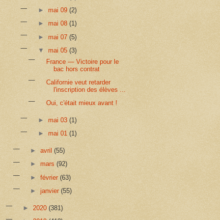
►
mai 09
(2)
►
mai 08
(1)
►
mai 07
(5)
▼
mai 05
(3)
France — Victoire pour le
bac hors contrat
Californie veut retarder
l'inscription des élèves ...
Oui, c'était mieux avant !
►
mai 03
(1)
►
mai 01
(1)
►
avril
(55)
►
mars
(92)
►
février
(63)
►
janvier
(55)
►
2020
(381)