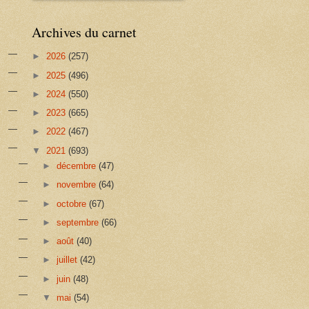
Archives du carnet
►
2026
(257)
►
2025
(496)
►
2024
(550)
►
2023
(665)
►
2022
(467)
▼
2021
(693)
►
décembre
(47)
►
novembre
(64)
►
octobre
(67)
►
septembre
(66)
►
août
(40)
►
juillet
(42)
►
juin
(48)
▼
mai
(54)