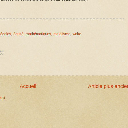
,
écoles
,
équité
,
mathématiques
,
racialisme
,
woke
e:
Accueil
Article plus ancie
om)