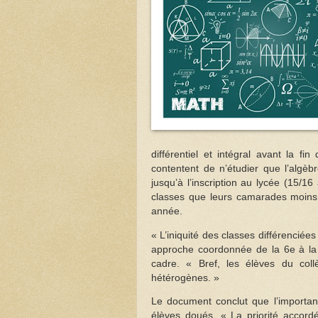
différentiel et intégral avant la f
contentent de n’étudier que l’algèbr
jusqu’à l’inscription au lycée (15/
classes que leurs camarades moins
année.
« L’iniquité des classes différencié
approche coordonnée de la 6e à la 
cadre. « Bref, les élèves du col
hétérogènes. »
Le document conclut que l’importanc
élèves doués. « La priorité accordé