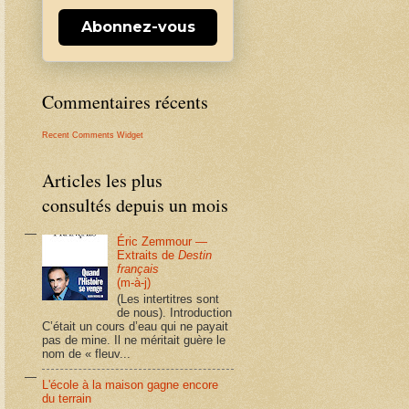
Abonnez-vous
Commentaires récents
Recent Comments Widget
Articles les plus
consultés depuis un mois
Éric Zemmour —
Extraits de
Destin
français
(m-à-j)
(Les intertitres sont
de nous). Introduction
C’était un cours d’eau qui ne payait
pas de mine. Il ne méritait guère le
nom de « fleuv...
L'école à la maison gagne encore
du terrain