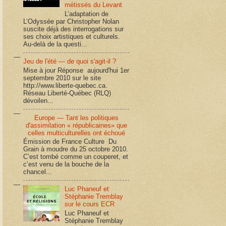
métissés du Levant
L’adaptation de
L’Odyssée par Christopher Nolan
suscite déjà des interrogations sur
ses choix artistiques et culturels.
Au-delà de la questi...
Jeu de l'été — de quoi s'agit-il ?
Mise à jour Réponse aujourd'hui 1er
septembre 2010 sur le site
http://www.liberte-quebec.ca.
Réseau Liberté-Québec (RLQ)
dévoilen...
Europe — Tant les politiques
d'assimilation « républicaines» que
celles multiculturelles ont échoué
Émission de France Culture Du
Grain à moudre du 25 octobre 2010.
C’est tombé comme un couperet, et
c’est venu de la bouche de la
chancel...
Luc Phaneuf et
Stéphanie Tremblay
sur le cours ECR
Luc Phaneuf et
Stéphanie Tremblay