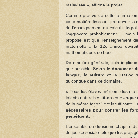
malavisée », affirme le projet.
Comme preuve de cette affirmation,
cette matière finissent par devoir la 
de l’enseignement du calcul intégra
l’aggravera probablement — mais l
proposé est que l’enseignement des 
maternelle à la 12e année devrai
mathématiques de base.
De manière générale, cela implique
que possible.
Selon le document du
langue, la culture et la justice s
quiconque dans ce domaine.
« Tous les élèves méritent des mat
talents naturels », lit-on en exergue
de la même façon” est insuffisante :
nécessaires pour contrer les forc
perpétuent.
»
L’ensemble du deuxième chapitre du 
de justice sociale tels que les préju