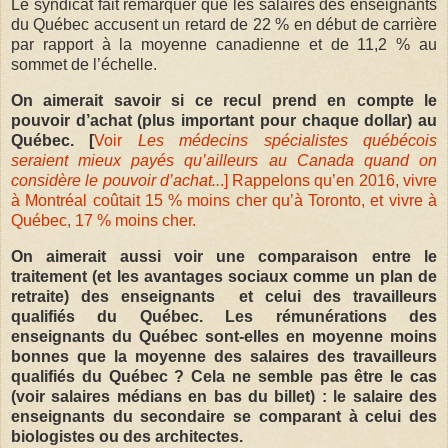
Le syndicat fait remarquer que les salaires des enseignants
du Québec accusent un retard de 22 % en début de carrière
par rapport à la moyenne canadienne et de 11,2 % au
sommet de l’échelle.
On aimerait savoir si ce recul prend en compte le
pouvoir d’achat (plus important pour chaque dollar) au
Québec. [
Voir
Les médecins spécialistes québécois
seraient mieux payés qu’ailleurs au Canada quand on
considère le pouvoir d’achat..
.]
Rappelons qu’e
n 2016, vivre
à Montréal coûtait 15 % moins cher qu’à Toronto, et vivre à
Québec, 17 % moins cher.
On aimerait aussi voir une comparaison entre le
traitement (et les avantages sociaux comme un plan de
retraite) des enseignants et celui des travailleurs
qualifiés du Québec. Les rémunérations des
enseignants du Québec sont-elles en moyenne moins
bonnes que la moyenne des salaires des travailleurs
qualifiés du Québec ? Cela ne semble pas être le cas
(voir salaires médians en bas du billet) : le salaire des
enseignants du secondaire se comparant à celui des
biologistes ou des architectes.