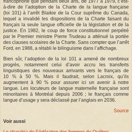
francophone que pendant deux ans, de 1977 à 1979, c’est-
à-dire de l’adoption de la Charte de la langue française
(loi 101) à l’arrêt Blaikie de la Cour suprême du Canada,
lequel a invalidé les dispositions de la Charte faisant du
français la seule langue officielle de la législation et de la
justice. En 1982, le coup de force constitutionnel perpétré
par le Premier ministre Pierre Trudeau a atténué la portée
des clauses scolaires de la Charte. Sans compter que l’arrêt
Ford, en 1988, a rétabli le bilinguisme dans l’affichage.
Bien sûr, l’adoption de la loi 101 a amené de nombreux
progrès, notamment celui d’avoir accru les transferts
linguistiques des nouveaux arrivants vers le français de
10 % à 50 %. Mais il faudrait, selon Lacroix, qu’ils
augmentent à 90 % pour assurer ici un avenir à notre
langue. Les locuteurs de langue maternelle française sont
minoritaires à Montréal depuis 2006 ; le français comme
langue d’usage y sera déclassé par l’anglais en 2036.
Source
Voir aussi
Le charabia de Fédération des femmes du Québec