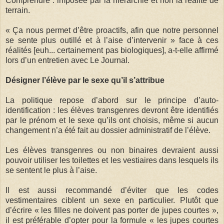
Comprendre : imposée par la hiérarchie et non la réalité de
terrain.
« Ça nous permet d’être proactifs, afin que notre personnel
se sente plus outillé et à l’aise d’intervenir » face à ces
réalités [euh... certainement pas biologiques], a-t-elle affirmé
lors d’un entretien avec Le Journal.
Désigner l’élève par le sexe qu’il s’attribue
La politique repose d’abord sur le principe d’auto-
identification : les élèves transgenres devront être identifiés
par le prénom et le sexe qu’ils ont choisis, même si aucun
changement n’a été fait au dossier administratif de l’élève.
Les élèves transgenres ou non binaires devraient aussi
pouvoir utiliser les toilettes et les vestiaires dans lesquels ils
se sentent le plus à l’aise.
Il est aussi recommandé d’éviter que les codes
vestimentaires ciblent un sexe en particulier. Plutôt que
d’écrire « les filles ne doivent pas porter de jupes courtes »,
il est préférable d’opter pour la formule « les jupes courtes