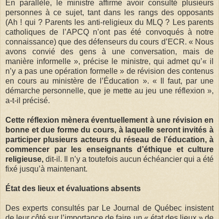
En parallèle, le ministre affirme avoir consulté plusieurs
personnes à ce sujet, tant dans les rangs des opposants
(Ah ! qui ? Parents les anti-religieux du MLQ ? Les parents
catholiques de l’APCQ n’ont pas été convoqués à notre
connaissance) que des défenseurs du cours d’ECR. « Nous
avons convié des gens à une conversation, mais de
manière informelle », précise le ministre, qui admet qu’« il
n’y a pas une opération formelle » de révision des contenus
en cours au ministère de l’Éducation ». « Il faut, par une
démarche personnelle, que je mette au jeu une réflexion »,
a-t-il précisé.
Cette réflexion mènera éventuellement à une révision en
bonne et due forme du cours, à laquelle seront invités à
participer plusieurs acteurs du réseau de l’éducation, à
commencer par les enseignants d’éthique et culture
religieuse,
dit-il. Il n’y a toutefois aucun échéancier qui a été
fixé jusqu’à maintenant.
État des lieux et évaluations absents
Des experts consultés par Le Journal de Québec insistent
de leur côté sur l’importance de faire un « état des lieux » de