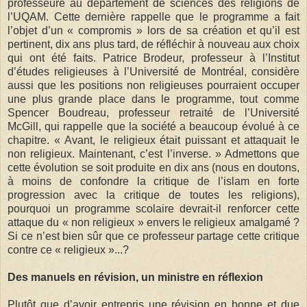
professeure au département de sciences des religions de
l’UQAM. Cette dernière rappelle que le programme a fait
l’objet d’un « compromis » lors de sa création et qu’il est
pertinent, dix ans plus tard, de réfléchir à nouveau aux choix
qui ont été faits. Patrice Brodeur, professeur à l’Institut
d’études religieuses à l’Université de Montréal, considère
aussi que les positions non religieuses pourraient occuper
une plus grande place dans le programme, tout comme
Spencer Boudreau, professeur retraité de l’Université
McGill, qui rappelle que la société a beaucoup évolué à ce
chapitre. « Avant, le religieux était puissant et attaquait le
non religieux. Maintenant, c’est l’inverse. » Admettons que
cette évolution se soit produite en dix ans (nous en doutons,
à moins de confondre la critique de l’islam en forte
progression avec la critique de toutes les religions),
pourquoi un programme scolaire devrait-il renforcer cette
attaque du « non religieux » envers le religieux amalgamé ?
Si ce n’est bien sûr que ce professeur partage cette critique
contre ce « religieux »...?
Des manuels en révision, un ministre en réflexion
Plutôt que d’avoir entrepris une révision en bonne et due