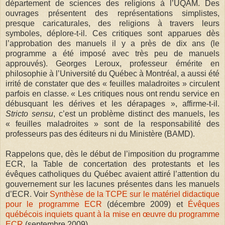
département de sciences des religions à l’UQAM. Des
ouvrages présentent des représentations simplistes,
presque caricaturales, des religions à travers leurs
symboles, déplore-t-il. Ces critiques sont apparues dès
l’approbation des manuels il y a près de dix ans (le
programme a été imposé avec très peu de manuels
approuvés). Georges Leroux, professeur émérite en
philosophie à l’Université du Québec à Montréal, a aussi été
irrité de constater que des « feuilles maladroites » circulent
parfois en classe. « Les critiques nous ont rendu service en
débusquant les dérives et les dérapages », affirme-t-il.
Stricto sensu
, c’est un problème distinct des manuels, les
« feuilles maladroites » sont de la responsabilité des
professeurs pas des éditeurs ni du Ministère (BAMD).
Rappelons que, dès le début de l’imposition du programme
ECR, la Table de concertation des protestants et les
évêques catholiques du Québec avaient attiré l’attention du
gouvernement sur les lacunes présentes dans les manuels
d’ECR. Voir
Synthèse de la TCPE sur le matériel didactique
pour le programme ECR
(décembre 2009) et
Évêques
québécois inquiets quant à la mise en œuvre du programme
ECR
(septembre 2009).