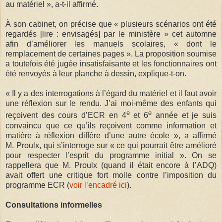
au matériel », a-t-il affirmé.
À son cabinet, on précise que « plusieurs scénarios ont été
regardés [lire : envisagés] par le ministère » cet automne
afin d’améliorer les manuels scolaires, « dont le
remplacement de certaines pages ». La proposition soumise
a toutefois été jugée insatisfaisante et les fonctionnaires ont
été renvoyés à leur planche à dessin, explique-t-on.
« Il y a des interrogations à l’égard du matériel et il faut avoir
une réflexion sur le rendu. J’ai moi-même des enfants qui
e
e
reçoivent des cours d’ECR en 4
et 6
année et je suis
convaincu que ce qu’ils reçoivent comme information et
matière à réflexion diffère d’une autre école », a affirmé
M. Proulx, qui s’interroge sur « ce qui pourrait être amélioré
pour respecter l’esprit du programme initial ». On se
rappellera que M. Proulx (quand il était encore à l’ADQ)
avait offert une critique fort molle contre l’imposition du
programme ECR (
voir l’encadré ici
).
Consultations informelles