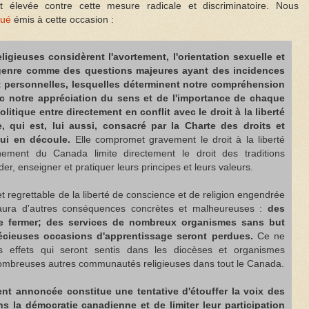
nt élevée contre cette mesure radicale et discriminatoire. Nous
qué
émis à cette occasion :
gieuses considèrent l'avortement, l'orientation sexuelle et
e genre comme des questions majeures ayant des incidences
et personnelles, lesquelles déterminent notre compréhension
c notre appréciation du sens et de l'importance de chaque
litique entre directement en conflit avec le droit à la liberté
, qui est, lui aussi, consacré par la Charte des droits et
qui en découle.
Elle compromet gravement le droit à la liberté
nement du Canada limite directement le droit des traditions
er, enseigner et pratiquer leurs principes et leurs valeurs.
et regrettable de la liberté de conscience et de religion engendrée
 y aura d'autres conséquences concrètes et malheureuses :
des
de fermer; des services de nombreux organismes sans but
précieuses occasions d'apprentissage seront perdues.
Ce ne
 effets qui seront sentis dans les diocèses et organismes
nombreuses autres communautés religieuses dans tout le Canada.
ent annoncée constitue une tentative d'étouffer la voix des
 la démocratie canadienne et de limiter leur participation