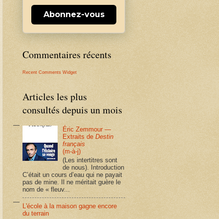
Abonnez-vous
Commentaires récents
Recent Comments Widget
Articles les plus
consultés depuis un mois
Éric Zemmour —
Extraits de
Destin
français
(m-à-j)
(Les intertitres sont
de nous). Introduction
C’était un cours d’eau qui ne payait
pas de mine. Il ne méritait guère le
nom de « fleuv...
L'école à la maison gagne encore
du terrain