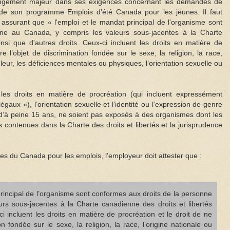
gement majeur dans ses exigences concernant les demandes de
 de son programme Emplois d'été Canada pour les jeunes. Il faut
 assurant que « l'emploi et le mandat principal de l'organisme sont
ne au Canada, y compris les valeurs sous-jacentes à la Charte
insi que d'autres droits. Ceux-ci incluent les droits en matière de
re l’objet de discrimination fondée sur le sexe, la religion, la race,
uleur, les déficiences mentales ou physiques, l’orientation sexuelle ou
r les droits en matière de procréation (qui incluent expressément
égaux »), l’orientation sexuelle et l’identité ou l’expression de genre
d’à peine 15 ans, ne soient pas exposés à des organismes dont les
s contenues dans la Charte des droits et libertés et la jurisprudence
es du Canada pour les emplois, l’employeur doit attester que :
principal de l’organisme sont conformes aux droits de la personne
rs sous-jacentes à la Charte canadienne des droits et libertés
ci incluent les droits en matière de procréation et le droit de ne
on fondée sur le sexe, la religion, la race, l’origine nationale ou