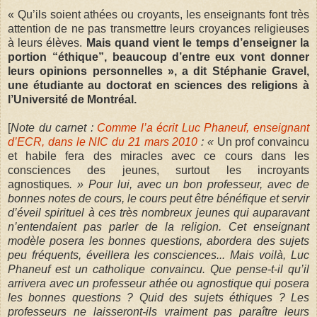
« Qu’ils soient athées ou croyants, les enseignants font très
attention de ne pas transmettre leurs croyances religieuses
à leurs élèves.
Mais quand vient le temps d’enseigner la
portion “éthique”, beaucoup d’entre eux vont donner
leurs opinions personnelles », a dit Stéphanie Gravel,
une étudiante au doctorat en sciences des religions à
l’Université de Montréal.
[
Note du carnet :
Comme l’a écrit Luc Phaneuf, enseignant
d’ECR, dans le NIC du 21 mars 2010
: «
Un prof convaincu
et habile fera des miracles avec ce cours dans les
consciences des jeunes, surtout les incroyants
agnostiques
. » Pour lui, avec un bon professeur, avec de
bonnes notes de cours, le cours peut être bénéfique et servir
d’éveil spirituel à ces très nombreux jeunes qui auparavant
n’entendaient pas parler de la religion. Cet enseignant
modèle posera les bonnes questions, abordera des sujets
peu fréquents, éveillera les consciences... Mais voilà, Luc
Phaneuf est un catholique convaincu. Que pense-t-il qu’il
arrivera avec un professeur athée ou agnostique qui posera
les bonnes questions ? Quid des sujets éthiques ? Les
professeurs ne laisseront-ils vraiment pas paraître leurs