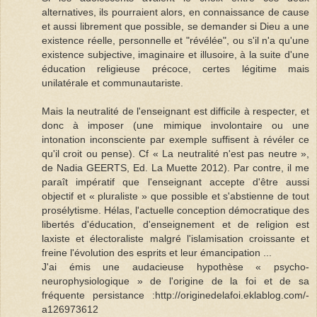
alternatives, ils pourraient alors, en connaissance de cause
et aussi librement que possible, se demander si Dieu a une
existence réelle, personnelle et "révélée", ou s'il n'a qu'une
existence subjective, imaginaire et illusoire, à la suite d'une
éducation religieuse précoce, certes légitime mais
unilatérale et communautariste.
Mais la neutralité de l'enseignant est difficile à respecter, et
donc à imposer (une mimique involontaire ou une
intonation inconsciente par exemple suffisent à révéler ce
qu'il croit ou pense). Cf « La neutralité n'est pas neutre »,
de Nadia GEERTS, Ed. La Muette 2012). Par contre, il me
paraît impératif que l'enseignant accepte d'être aussi
objectif et « pluraliste » que possible et s'abstienne de tout
prosélytisme. Hélas, l'actuelle conception démocratique des
libertés d'éducation, d'enseignement et de religion est
laxiste et électoraliste malgré l'islamisation croissante et
freine l'évolution des esprits et leur émancipation ...
J'ai émis une audacieuse hypothèse « psycho-
neurophysiologique » de l'origine de la foi et de sa
fréquente persistance :http://originedelafoi.eklablog.com/-
a126973612