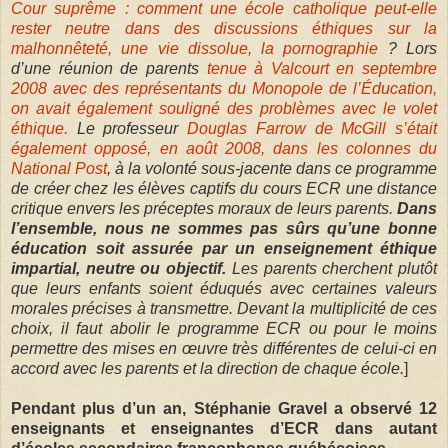
Cour suprême : comment une école catholique peut-elle
rester neutre dans des discussions éthiques sur la
malhonnêteté, une vie dissolue, la pornographie
? Lors
d’une réunion de parents
tenue à Valcourt en septembre
2008 avec des représentants du Monopole de l’Éducation,
on avait également souligné des problèmes avec le volet
éthique.
Le professeur
Douglas Farrow de McGill s’était
également opposé, en août 2008, dans les colonnes du
National Post
, à la volonté sous-jacente dans ce programme
de créer chez les élèves captifs du cours ECR une distance
critique envers les préceptes moraux de leurs parents.
Dans
l’ensemble, nous ne sommes pas sûrs qu’une bonne
éducation soit assurée par un enseignement éthique
impartial, neutre ou objectif.
Les parents cherchent plutôt
que leurs enfants soient éduqués avec certaines valeurs
morales précises à transmettre. Devant la multiplicité de ces
choix, il faut abolir le programme ECR ou pour le moins
permettre des mises en œuvre très différentes de celui-ci en
accord avec les parents et la direction de chaque école.
]
Pendant plus d’un an, Stéphanie Gravel a observé 12
enseignants et enseignantes d’ECR dans autant