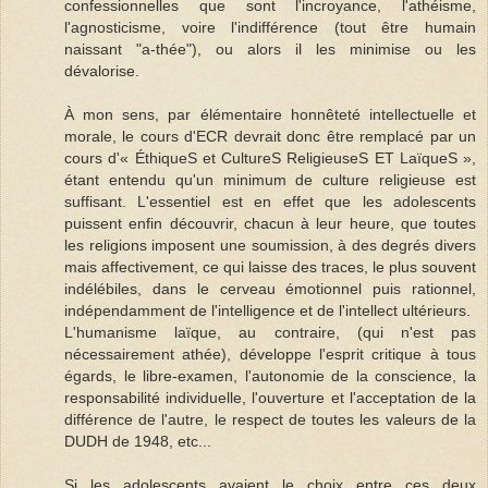
confessionnelles que sont l'incroyance, l'athéisme,
l'agnosticisme, voire l'indifférence (tout être humain
naissant "a-thée"), ou alors il les minimise ou les
dévalorise.
À mon sens, par élémentaire honnêteté intellectuelle et
morale, le cours d'ECR devrait donc être remplacé par un
cours d'« ÉthiqueS et CultureS ReligieuseS ET LaïqueS »,
étant entendu qu'un minimum de culture religieuse est
suffisant. L'essentiel est en effet que les adolescents
puissent enfin découvrir, chacun à leur heure, que toutes
les religions imposent une soumission, à des degrés divers
mais affectivement, ce qui laisse des traces, le plus souvent
indélébiles, dans le cerveau émotionnel puis rationnel,
indépendamment de l'intelligence et de l'intellect ultérieurs.
L'humanisme laïque, au contraire, (qui n'est pas
nécessairement athée), développe l'esprit critique à tous
égards, le libre-examen, l'autonomie de la conscience, la
responsabilité individuelle, l'ouverture et l'acceptation de la
différence de l'autre, le respect de toutes les valeurs de la
DUDH de 1948, etc...
Si les adolescents avaient le choix entre ces deux