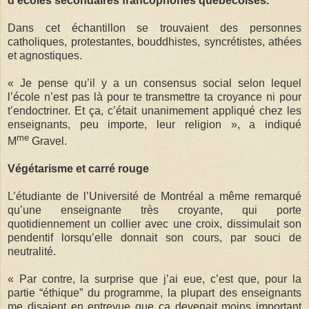
d’écoles secondaires francophones québécoises.
Dans cet échantillon se trouvaient des personnes
catholiques, protestantes, bouddhistes, syncrétistes, athées
et agnostiques.
« Je pense qu’il y a un consensus social selon lequel
l’école n’est pas là pour te transmettre ta croyance ni pour
t’endoctriner. Et ça, c’était unanimement appliqué chez les
enseignants, peu importe, leur religion », a indiqué
me
M
Gravel.
Végétarisme et carré rouge
L’étudiante de l’Université de Montréal a même remarqué
qu’une enseignante très croyante, qui porte
quotidiennement un collier avec une croix, dissimulait son
pendentif lorsqu’elle donnait son cours, par souci de
neutralité.
« Par contre, la surprise que j’ai eue, c’est que, pour la
partie “éthique” du programme, la plupart des enseignants
me disaient en entrevue que ça devenait moins important