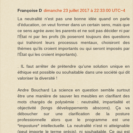
Françoise D
dimanche 23 juillet 2017 à 22:33:00 UTC−4
La neutralité n'est pas une bonne idée quand on parle
d'éducation, on veut former dans un certain sens, mais que
ce sens agrée avec les parents et ne soit pas décider ni par
l'État ni par les profs (ils poseront toujours des questions
qui trahiront leurs processus mentaux, choisiront des
thèmes qu'ils croient importants ou qui seront imposés par
l'État qui les croient importants).
. IL faut arrêter de prétendre qu'une solution unique en
éthique est possible ou souhaitable dans une société qui dit
valoriser la diversité !
Andre Bouchard La science en question semble surtout
être une manière de sauver les meubles en clarifiant des
mots chargés de polysémie : neutralité, impartialité et
objectivité (longs développements abscons). Ça va
déboucher sur une clarification de la posture
professionnelle alors que le programme est une
*imposture* intellectuelle. La neutralité n'est ni atteignable
(peut importe le terme précis), ni souhaitable. Ce qui est