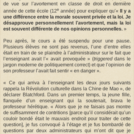
de vue sur l’avortement en classe de droit en dernière
e
année de cette école (12
année) pour expliquer qu’«
Il y a
une différence entre la morale souvent privée et la loi. Je
désapprouve personnellement l’avortement, mais la loi
est souvent différente de nos opinions personnelles.
»
Peu après, le cours a été suspendu pour une pause.
Plusieurs élèves ne sont pas revenus, l’une d’entre elles
était en train de se plaindre à l’administrateur sur le fait que
l’enseignant avait l’« avait provoquée » (
triggered
dans le
jargon moderne de politiquement correct) et que l’opinion de
son professeur l’avait fait sentir « en danger ».
« Ce qui arriva à l’enseignant les deux jours suivants
rappela la Révolution culturelle dans la Chine de Mao », de
déclarer Blatchford. Dans un premier temps, la jeune fille,
flanquée d’un enseignant qui la soutenait, brava le
professeur hérétique. « Alors que je ne faisais pas montre
de suffisamment de contritions [parce qu’il considérait qu’un
couloir bondé était le mauvais endroit pour traiter de cette
question], je fus convoqué à l’étage et je fus bombardé de
questions par deux administrateurs qui m’ont dit que je