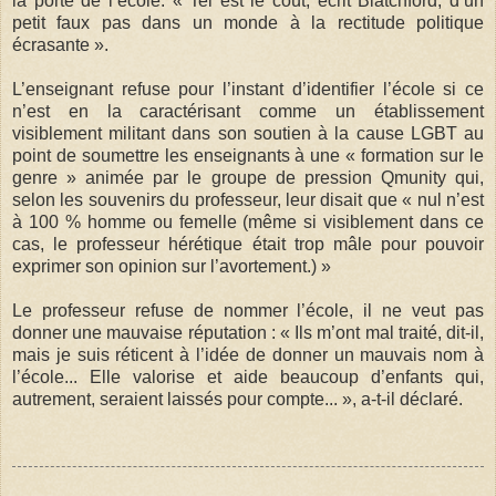
la porte de l’école. « Tel est le coût, écrit Blatchford, d’un
petit faux pas dans un monde à la rectitude politique
écrasante ».
L’enseignant refuse pour l’instant d’identifier l’école si ce
n’est en la caractérisant comme un établissement
visiblement militant dans son soutien à la cause LGBT au
point de soumettre les enseignants à une « formation sur le
genre » animée par le groupe de pression Qmunity qui,
selon les souvenirs du professeur, leur disait que « nul n’est
à 100 % homme ou femelle (même si visiblement dans ce
cas, le professeur hérétique était trop mâle pour pouvoir
exprimer son opinion sur l’avortement.) »
Le professeur refuse de nommer l’école, il ne veut pas
donner une mauvaise réputation : « Ils m’ont mal traité, dit-il,
mais je suis réticent à l’idée de donner un mauvais nom à
l’école... Elle valorise et aide beaucoup d’enfants qui,
autrement, seraient laissés pour compte... », a-t-il déclaré.