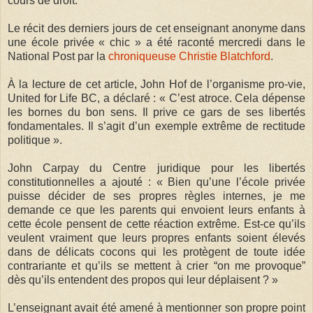
cours de droit.
Le récit des derniers jours de cet enseignant anonyme dans
une école privée « chic » a été raconté mercredi dans le
National Post par la
chroniqueuse Christie Blatchford
.
À la lecture de cet article, John Hof de l’organisme pro-vie,
United for Life BC, a déclaré : « C’est atroce. Cela dépense
les bornes du bon sens. Il prive ce gars de ses libertés
fondamentales. Il s’agit d’un exemple extrême de rectitude
politique ».
John Carpay du Centre juridique pour les libertés
constitutionnelles a ajouté : « Bien qu’une l’école privée
puisse décider de ses propres règles internes, je me
demande ce que les parents qui envoient leurs enfants à
cette école pensent de cette réaction extrême. Est-ce qu’ils
veulent vraiment que leurs propres enfants soient élevés
dans de délicats cocons qui les protègent de toute idée
contrariante et qu’ils se mettent à crier “on me provoque”
dès qu’ils entendent des propos qui leur déplaisent ? »
L’enseignant avait été amené à mentionner son propre point