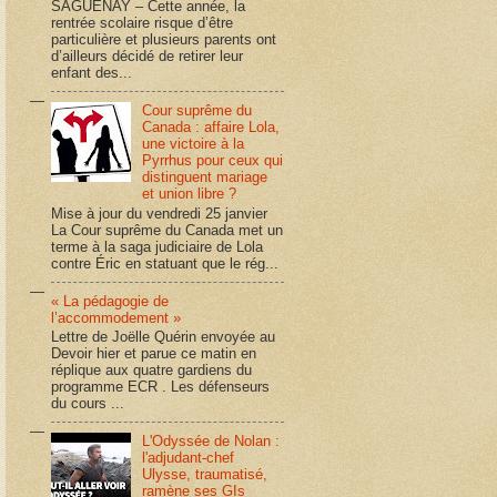
SAGUENAY – Cette année, la
rentrée scolaire risque d’être
particulière et plusieurs parents ont
d’ailleurs décidé de retirer leur
enfant des...
Cour suprême du
Canada : affaire Lola,
une victoire à la
Pyrrhus pour ceux qui
distinguent mariage
et union libre ?
Mise à jour du vendredi 25 janvier
La Cour suprême du Canada met un
terme à la saga judiciaire de Lola
contre Éric en statuant que le rég...
« La pédagogie de
l’accommodement »
Lettre de Joëlle Quérin envoyée au
Devoir hier et parue ce matin en
réplique aux quatre gardiens du
programme ECR . Les défenseurs
du cours ...
L'Odyssée de Nolan :
l'adjudant-chef
Ulysse, traumatisé,
ramène ses GIs