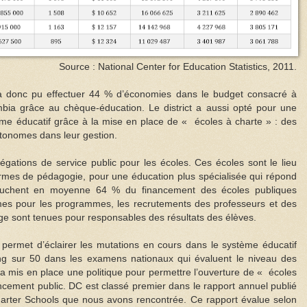
Source : National Center for Education Statistics, 2011.
a donc pu effectuer 44 % d’économies dans le budget consacré à
umbia grâce au chèque-éducation. Le district a aussi opté pour une
me éducatif grâce à la mise en place de « écoles à charte » : des
utonomes dans leur gestion.
égations de service public pour les écoles. Ces écoles sont le lieu
termes de pédagogie, pour une éducation plus spécialisée qui répond
 touchent en moyenne 64 % du financement des écoles publiques
es pour les programmes, les recrutements des professeurs et des
ge sont tenues pour responsables des résultats des élèves.
a permet d’éclairer les mutations en cours dans le système éducatif
g sur 50 dans les examens nationaux qui évaluent le niveau des
 a mis en place une politique pour permettre l’ouverture de « écoles
ncement public. DC est classé premier dans le rapport annuel publié
 Charter Schools que nous avons rencontrée. Ce rapport évalue selon