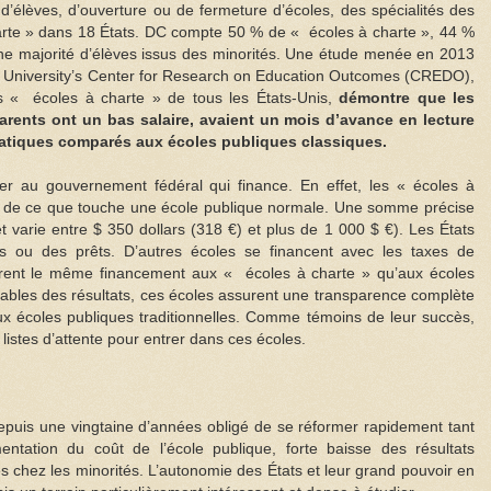
, d’élèves, d’ouverture ou de fermeture d’écoles, des spécialités des
charte » dans 18 États. DC compte 50 % de « écoles à charte », 44 %
une majorité d’élèves issus des minorités. Une étude menée en 2013
ord University’s Center for Research on Education Outcomes (CREDO),
s « écoles à charte » de tous les États-Unis,
démontre que les
parents ont un bas salaire, avaient un mois d’avance en lecture
atiques comparés aux écoles publiques classiques.
r au gouvernement fédéral qui finance. En effet, les « écoles à
 de ce que touche une école publique normale. Une somme précise
t varie entre $ 350 dollars (318 €) et plus de 1 000 $ €). Les États
s ou des prêts. D’autres écoles se financent avec les taxes de
urent le même financement aux « écoles à charte » qu’aux écoles
bles des résultats, ces écoles assurent une transparence complète
x écoles publiques traditionnelles. Comme témoins de leur succès,
s listes d’attente pour entrer dans ces écoles.
epuis une vingtaine d’années obligé de se réformer rapidement tant
tation du coût de l’école publique, forte baisse des résultats
és chez les minorités. L’autonomie des États et leur grand pouvoir en