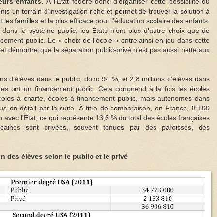
eurs enfants.
À l’État fédéré donc d’organiser cette possibilité du
nis un terrain d’investigation riche et permet de trouver la solution à
t les familles et la plus efficace pour l’éducation scolaire des enfants.
dans le système public, les États n’ont plus d’autre choix que de
ncement public. Le « choix de l'école » entre ainsi en jeu dans cette
et démontre que la séparation public-privé n’est pas aussi nette aux
ns d’élèves dans le public, donc 94 %, et 2,8 millions d’élèves dans
nes ont un financement public. Cela comprend à la fois les écoles
écoles à charte, écoles à financement public, mais autonomes dans
us en détail par la suite. À titre de comparaison, en France, 8 800
n avec l’État, ce qui représente 13,6 % du total des écoles françaises
aines sont privées, souvent tenues par des paroisses, des
on des élèves selon le public et le privé