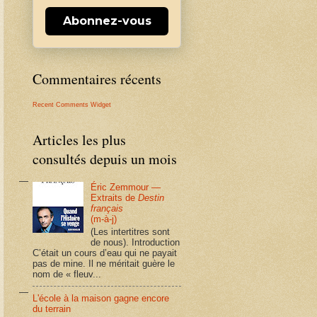
Abonnez-vous
Commentaires récents
Recent Comments Widget
Articles les plus
consultés depuis un mois
Éric Zemmour —
Extraits de
Destin
français
(m-à-j)
(Les intertitres sont
de nous). Introduction
C’était un cours d’eau qui ne payait
pas de mine. Il ne méritait guère le
nom de « fleuv...
L'école à la maison gagne encore
du terrain