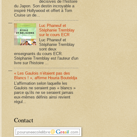
décisives de l’histoire
du Japon. Son destin incroyable a
inspiré Hollywood et offert à Tom
Cruise un de...
Luc Phaneuf et
Stéphanie Tremblay
sur le cours ECR
Luc Phaneuf et
Stéphanie Tremblay
sont deux
enseignants du cours ECR.
Stéphanie Tremblay est l'auteur d'un
livre sur l'histoire ...
« Les Gaulois n’étaient pas des
Blancs ! », affirme Houria Bouteldja
L’affirmation selon laquelle les
Gaulois ne seraient pas « blancs »
parce qu’ils ne se seraient jamais
eux-mêmes définis ainsi revient
régul...
Contact