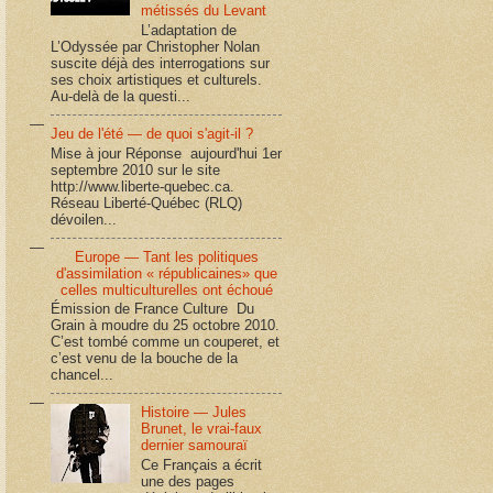
métissés du Levant
L’adaptation de
L’Odyssée par Christopher Nolan
suscite déjà des interrogations sur
ses choix artistiques et culturels.
Au-delà de la questi...
Jeu de l'été — de quoi s'agit-il ?
Mise à jour Réponse aujourd'hui 1er
septembre 2010 sur le site
http://www.liberte-quebec.ca.
Réseau Liberté-Québec (RLQ)
dévoilen...
Europe — Tant les politiques
d'assimilation « républicaines» que
celles multiculturelles ont échoué
Émission de France Culture Du
Grain à moudre du 25 octobre 2010.
C’est tombé comme un couperet, et
c’est venu de la bouche de la
chancel...
Histoire — Jules
Brunet, le vrai-faux
dernier samouraï
Ce Français a écrit
une des pages