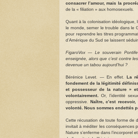
consacrer l’amour, mais la procréat
de la « filiation » aux homosexuels.
Quant à la colonisation idéologique, 
le monde, semer le trouble dans le G
pour reprendre les titres programm
d’Amérique du Sud se laissent séduir
FigaroVox — Le souverain Pontife
enseignée, alors que c’est contre le
devenue un tabou aujourd’hui ?
Bérénice Levet. — En effet.
La r
fondement de la légitimité défini
et possesseur de la nature » et
volontairement.
Or, l’identité se
oppressive.
Naître, c’est recevoir
volonté. Nous sommes endettés pa
Cette récusation de toute forme de 
invitait à méditer les conséquences 
Nature s’enferme dans l’incorporel 