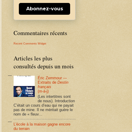
Abonnez-vous
Commentaires récents
Recent Comments Widget
Articles les plus
consultés depuis un mois
Éric Zemmour —
Extraits de
Destin
français
(m-à-j)
(Les intertitres sont
de nous). Introduction
C’était un cours d’eau qui ne payait
pas de mine. Il ne méritait guère le
nom de « fleuv...
L'école à la maison gagne encore
du terrain