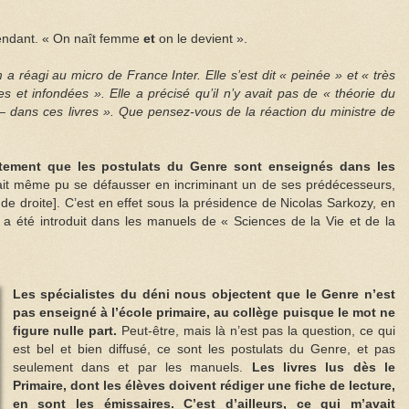
pendant. « On naît femme
et
on le devient ».
 réagi au micro de France Inter. Elle s’est dit « peinée » et « très
s et infondées ». Elle a précisé qu’il n’y avait pas de « théorie du
 — dans ces livres ». Que pensez-vous de la réaction du ministre de
aitement que les postulats du Genre sont enseignés dans les
ait même pu se défausser en incriminant un de ses prédécesseurs,
de droite]. C’est en effet sous la présidence de Nicolas Sarkozy, en
a été introduit dans les manuels de « Sciences de la Vie et de la
Les spécialistes du déni nous objectent que le Genre n’est
pas enseigné à l’école primaire, au collège puisque le mot ne
figure nulle part.
Peut-être, mais là n’est pas la question, ce qui
est bel et bien diffusé, ce sont les postulats du Genre, et pas
seulement dans et par les manuels.
Les livres lus dès le
Primaire, dont les élèves doivent rédiger une fiche de lecture,
en sont les émissaires. C’est d’ailleurs, ce qui m’avait