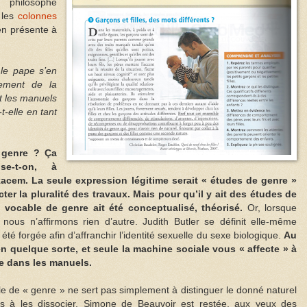
 philosophe
 les
colonnes
ien présente à
le pape s’en
nement de la
t les manuels
t-elle en tant
 genre ? Ça
se-t-on, à
acem. La seule expression légitime serait « études de genre »
ter la pluralité des travaux. Mais pour qu’il y ait des études de
t vocable de genre ait été conceptualisé, théorisé.
Or, lorsque
nous n’affirmons rien d’autre. Judith Butler se définit elle-même
té forgée afin d’affranchir l’identité sexuelle du sexe biologique.
Au
n quelque sorte, et seule la machine sociale vous « affecte » à
ve dans les manuels.
le de « genre » ne sert pas simplement à distinguer le donné naturel
mais à les dissocier. Simone de Beauvoir est restée, aux yeux des