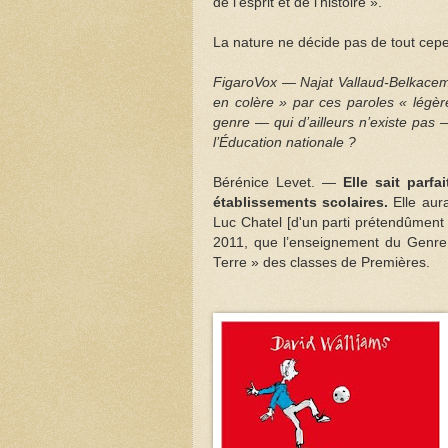
de l’esprit et de l’histoire ».
La nature ne décide pas de tout ce
FigaroVox — Najat Vallaud-Belkacem a
en colère » par ces paroles « légère
genre — qui d’ailleurs n’existe pas
l’Éducation nationale ?
Bérénice Levet. —
Elle sait parf
établissements scolaires.
Elle aur
Luc Chatel [d'un parti prétendûment 
2011, que l’enseignement du Genre 
Terre » des classes de Premières.