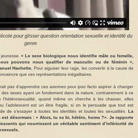
'école pour glisser question orientation sexuelle et identité du
genre
a jeunesse.
« Le sexe biologique nous identifie mâle ou femelle,
nous pouvons nous qualifier de masculin ou de féminin »,
anuel Hachette.
Pour aiguiser leur rage, les convertir à la cause de
convaincre que ces représentations inégalitaires.
ffirait pas d’apprendre ces axiomes pour
ipso facto
aspirer à changer
e des sexes ayant un fondement dans la nature, contrairement à ce
 l’hétérosexualité, quand même on cherche à les chasser, elles
ou l’adolescent est un être fragile, si on le persuade que tout est
nde de s’essayer à toutes les identités et toutes les sexualités.
La
est désormais : « Alors, tu es bi, hétéro, homo ?». Je rapporte
escents qui nourrissent un véritable sentiment d’infériorité de
osexuels.