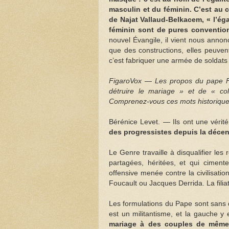
masculin et du féminin. C’est au c
de Najat Vallaud-Belkacem, « l’ég
féminin sont de pures conventions,
nouvel Évangile, il vient nous annon
que des constructions, elles peuvent
c’est fabriquer une armée de soldats 
FigaroVox — Les propos du pape Fr
détruire le mariage » et de « col
Comprenez-vous ces mots historique
Bérénice Levet. — Ils ont une vérit
des progressistes depuis la décen
Le Genre travaille à disqualifier les
partagées, héritées, et qui ciment
offensive menée contre la civilisatio
Foucault ou Jacques Derrida. La filia
Les formulations du Pape sont sans d
est un militantisme, et la gauche y 
mariage à des couples de même s