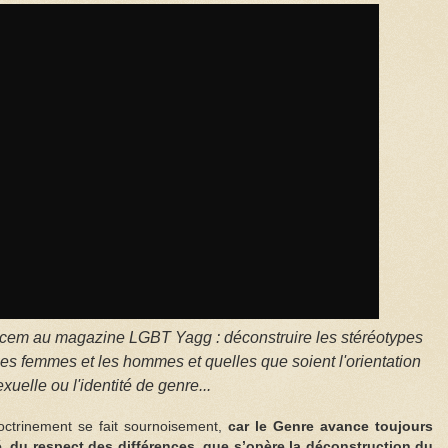
kacem au magazine LGBT Yagg : déconstruire les stéréotypes
 les femmes et les hommes et quelles que soient l'orientation
exuelle ou l'identité de genre...
octrinement se fait sournoisement,
car le Genre avance toujours
é, du respect des différences, que s’opère la déconstruction du