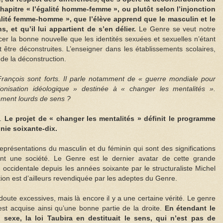
hapitre « l’égalité homme-femme », ou plutôt selon l’injonction
alité femme-homme », que l’élève apprend que le masculin et le
 et qu’il lui appartient de s’en délier.
Le Genre se veut notre
cer la bonne nouvelle que les identités sexuées et sexuelles n’étant
 être déconstruites. L’enseigner dans les établissements scolaires,
de la déconstruction.
ançois sont forts. Il parle notamment de « guerre mondiale pour
onisation idéologique » destinée à « changer les mentalités ».
ment lourds de sens ?
é.
Le projet de « changer les mentalités » définit le programme
nie soixante-dix.
 représentations du masculin et du féminin qui sont des significations
ent une société. Le Genre est le dernier avatar de cette grande
n occidentale depuis les années soixante par le structuraliste Michel
tion est d’ailleurs revendiquée par les adeptes du Genre.
oute excessives, mais là encore il y a une certaine vérité. Le genre
est acquise ainsi qu’une bonne partie de la droite.
En étendant le
exe, la loi Taubira en destituait le sens, qui n’est pas de