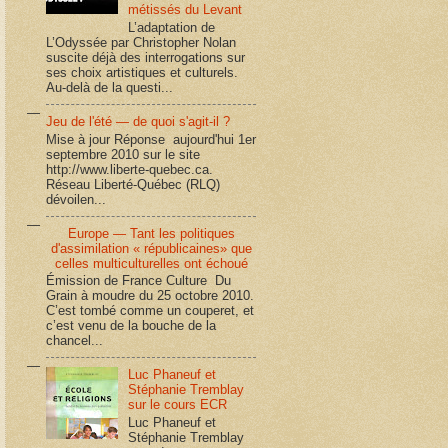
métissés du Levant
L’adaptation de
L’Odyssée par Christopher Nolan
suscite déjà des interrogations sur
ses choix artistiques et culturels.
Au-delà de la questi...
Jeu de l'été — de quoi s'agit-il ?
Mise à jour Réponse aujourd'hui 1er
septembre 2010 sur le site
http://www.liberte-quebec.ca.
Réseau Liberté-Québec (RLQ)
dévoilen...
Europe — Tant les politiques
d'assimilation « républicaines» que
celles multiculturelles ont échoué
Émission de France Culture Du
Grain à moudre du 25 octobre 2010.
C’est tombé comme un couperet, et
c’est venu de la bouche de la
chancel...
Luc Phaneuf et
Stéphanie Tremblay
sur le cours ECR
Luc Phaneuf et
Stéphanie Tremblay