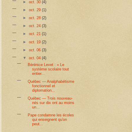
►
oct. 30
(4)
►
oct. 29
(1)
►
oct. 28
(2)
►
oct. 24
(3)
►
oct. 21
(1)
►
oct. 19
(2)
►
oct. 06
(3)
▼
oct. 04
(4)
Bérénice Levet : « Le
système scolaire tout
entier...
Québec — Analphabétisme
fonctionnel et
diplomation...
Québec — Trois nouveau-
nés sur dix ont au moins
un...
Pape condamne les écoles
qui enseignent qu'on
peut...