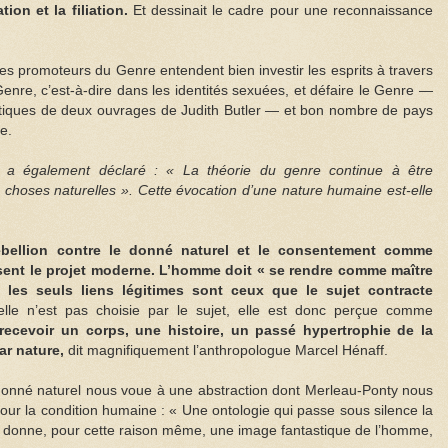
ion et la filiation.
Et dessinait le cadre pour une reconnaissance
les promoteurs du Genre entendent bien investir les esprits à travers
enre, c’est-à-dire dans les identités sexuées, et défaire le Genre —
atiques de deux ouvrages de Judith Butler — et bon nombre de pays
e.
 a également déclaré : « La théorie du genre continue à être
s choses naturelles ». Cette évocation d’une nature humaine est-elle
ébellion contre le donné naturel et le consentement comme
ssent le projet moderne. L’homme doit « se rendre comme maître
 les seuls liens légitimes sont ceux que le sujet contracte
xuelle n’est pas choisie par le sujet, elle est donc perçue comme
, recevoir un corps, une histoire, un passé hypertrophie de la
r nature,
dit magnifiquement l’anthropologue Marcel Hénaff.
donné naturel nous voue à une abstraction dont Merleau-Ponty nous
pour la condition humaine : « Une ontologie qui passe sous silence la
et donne, pour cette raison même, une image fantastique de l’homme,