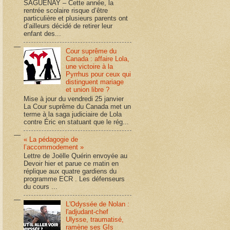
SAGUENAY – Cette année, la
rentrée scolaire risque d’être
particulière et plusieurs parents ont
d’ailleurs décidé de retirer leur
enfant des...
Cour suprême du
Canada : affaire Lola,
une victoire à la
Pyrrhus pour ceux qui
distinguent mariage
et union libre ?
Mise à jour du vendredi 25 janvier
La Cour suprême du Canada met un
terme à la saga judiciaire de Lola
contre Éric en statuant que le rég...
« La pédagogie de
l’accommodement »
Lettre de Joëlle Quérin envoyée au
Devoir hier et parue ce matin en
réplique aux quatre gardiens du
programme ECR . Les défenseurs
du cours ...
L'Odyssée de Nolan :
l'adjudant-chef
Ulysse, traumatisé,
ramène ses GIs