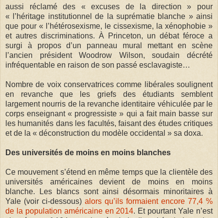
aussi réclamé des « excuses de la direction » pour
« l’héritage institutionnel de la suprématie blanche » ainsi
que pour « l’hétérosexisme, le cissexisme, la xénophobie »
et autres discriminations. À Princeton, un débat féroce a
surgi à propos d’un panneau mural mettant en scène
l’ancien président Woodrow Wilson, soudain décrété
infréquentable en raison de son passé esclavagiste…
Nombre de voix conservatrices comme libérales soulignent
en revanche que les griefs des étudiants semblent
largement nourris de la revanche identitaire véhiculée par le
corps enseignant « progressiste » qui a fait main basse sur
les humanités dans les facultés, faisant des études critiques
et de la « déconstruction du modèle occidental » sa doxa.
Des universités de moins en moins blanches
Ce mouvement s’étend en même temps que la clientèle des
universités américaines devient de moins en moins
blanche. Les blancs sont ainsi désormais minoritaires à
Yale (voir ci-dessous)
alors qu’ils formaient encore 77,4 %
de la population américaine en 2014
. Et pourtant Yale n’est