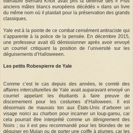
littérature Bernard Knox avait pris la défense des « Plus
anciens mâles blancs européens décédés » dans un livre
du même nom où il plaidait pour la préservation des grands
classiques.
Yale est à la pointe de ce combat censément antiraciste qui
s’apparente à la police de la pensée. En décembre 2015,
une professeur avait dû démissionner après avoir envoyé
un courriel critiquant la position de l’université sur les
déguisements d’Halloweeen.
Les petits Robespierre de Yale
Comme c’est le cas depuis des années, le comité des
affaires interculturelles de Yale avait auparavant envoyé un
courriel appelant les étudiants à faire preuve de
discernement pour les costumes d’Halloween. Il est
désormais de mauvais ton aux États-Unis d’arborer un
visage noirci au charbon pour incarner un loup-garou, car
cela pourrait être interprété comme un dénigrement des
Noirs ; ou il est peu recommandé pour les blondes de se
déguiser en Mulan ou de porter une coiffe à plumes, car les