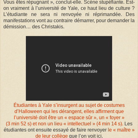
Vous êtes répugnant », conclut-elle. Scène stupéfiante. Est-
on vraiment à l’université de Yale, ce haut lieu de culture ?
L’étudiante ne sera ni renvoyée ni réprimandée. Des
manifestations vont au contraire démarrer, pour demander la
démission… des Christakis.
Étudiantes à Yale s’insurgent au sujet de costumes
d’Halloween qui les dérangent, elles affirment que
l’université doit être un « espace sûr », un « foyer »
(3 min 52 s) et non un lieu « intellectuel » (4 min 14 s).
Les
étudiantes ont ensuite essayé de faire renvoyer
le « maître »
de leur collège
que l’on voit ici.