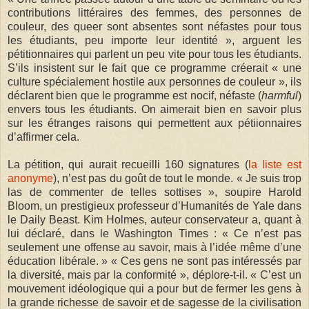
contributions littéraires des femmes, des personnes de
couleur, des queer sont absentes sont néfastes pour tous
les étudiants, peu importe leur identité », arguent les
pétitionnaires qui parlent un peu vite pour tous les étudiants.
S’ils insistent sur le fait que ce programme créerait « une
culture spécialement hostile aux personnes de couleur », ils
déclarent bien que le programme est nocif, néfaste (
harmful
)
envers tous les étudiants. On aimerait bien en savoir plus
sur les étranges raisons qui permettent aux pétiionnaires
d’affirmer cela.
La pétition, qui aurait recueilli 160 signatures (
la liste est
anonyme
), n’est pas du goût de tout le monde. « Je suis trop
las de commenter de telles sottises », soupire Harold
Bloom, un prestigieux professeur d’Humanités de Yale dans
le Daily Beast. Kim Holmes, auteur conservateur a, quant à
lui déclaré, dans le Washington Times : « Ce n’est pas
seulement une offense au savoir, mais à l’idée même d’une
éducation libérale. » « Ces gens ne sont pas intéressés par
la diversité, mais par la conformité », déplore-t-il. « C’est un
mouvement idéologique qui a pour but de fermer les gens à
la grande richesse de savoir et de sagesse de la civilisation