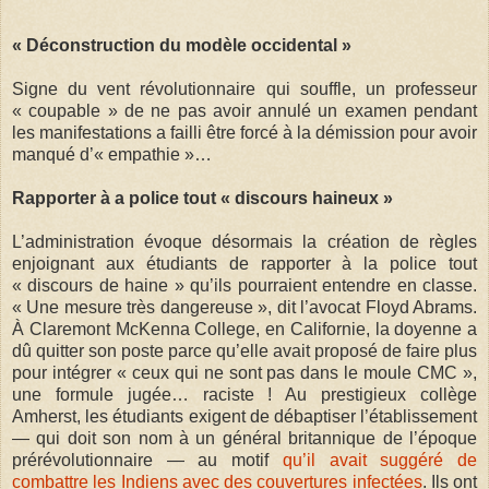
« Déconstruction du modèle occidental »
Signe du vent révolutionnaire qui souffle, un professeur
« coupable » de ne pas avoir annulé un examen pendant
les manifestations a failli être forcé à la démission pour avoir
manqué d’« empathie »…
Rapporter à a police tout « discours haineux »
L’administration évoque désormais la création de règles
enjoignant aux étudiants de rapporter à la police tout
« discours de haine » qu’ils pourraient entendre en classe.
« Une mesure très dangereuse », dit l’avocat Floyd Abrams.
À Claremont McKenna College, en Californie, la doyenne a
dû quitter son poste parce qu’elle avait proposé de faire plus
pour intégrer « ceux qui ne sont pas dans le moule CMC »,
une formule jugée… raciste ! Au prestigieux collège
Amherst, les étudiants exigent de débaptiser l’établissement
— qui doit son nom à un général britannique de l’époque
prérévolutionnaire — au motif
qu’il avait suggéré de
combattre les Indiens avec des couvertures infectées
. Ils ont