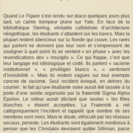
Quand
Le Figaro
s’est rendu sur place quelques jours plus
tard, un calme trompeur plane sur Yale. En face de la
bibliothèque Sterling, véritable cathédrale d’architecture
néogothique, les étudiants s’attardent sur les bancs. Mais la
plupart restent silencieux sur la fronde qui couve. Les rares
qui parlent ne donnent pas leur nom et s’empressent de
souligner à quel point ils se sentent « en phase » avec les
revendications des « insurgés ». Ce qui frappe, c’est que
leur langage est idéologique et codé. Ils parlent « racisme
institutionnel », « privilèges blancs », « sentiment
d’invisibilité ». Mais ils restent vagues sur tout exemple
concret de racisme. Seul incident évoqué, en dehors du
courriel : le fait qu’une étudiante noire aurait été laissée à la
porte d’une soirée organisée par la fraternité Sigma Alpha
Epsilon. Le videur aurait déclaré que seules « les filles
blanches » étaient acceptées. La Fraternité a nié
catégoriquement l’incident et rappelé que nombre de ses
membres sont noirs. Mais le doute, véhiculé par les réseaux
sociaux, persiste. Les étudiants sont également nombreux à
penser que les Christakis devraient quitter Silliman, parce