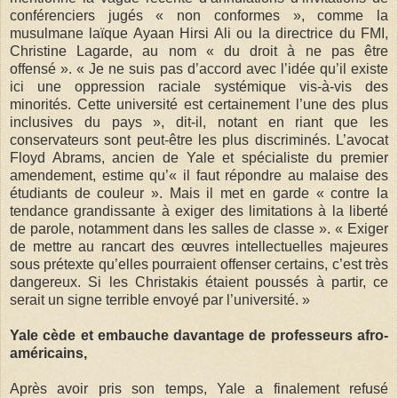
conférenciers jugés « non conformes », comme la
musulmane laïque Ayaan Hirsi Ali ou la directrice du FMI,
Christine Lagarde, au nom « du droit à ne pas être
offensé ». « Je ne suis pas d’accord avec l’idée qu’il existe
ici une oppression raciale systémique vis-à-vis des
minorités. Cette université est certainement l’une des plus
inclusives du pays », dit-il, notant en riant que les
conservateurs sont peut-être les plus discriminés. L’avocat
Floyd Abrams, ancien de Yale et spécialiste du premier
amendement, estime qu’« il faut répondre au malaise des
étudiants de couleur ». Mais il met en garde « contre la
tendance grandissante à exiger des limitations à la liberté
de parole, notamment dans les salles de classe ». « Exiger
de mettre au rancart des œuvres intellectuelles majeures
sous prétexte qu’elles pourraient offenser certains, c’est très
dangereux. Si les Christakis étaient poussés à partir, ce
serait un signe terrible envoyé par l’université. »
Yale cède et embauche davantage de professeurs afro-
américains,
Après avoir pris son temps, Yale a finalement refusé