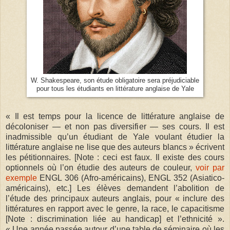
W. Shakespeare, son étude obligatoire sera préjudiciable
pour tous les étudiants en littérature anglaise de Yale
« Il est temps pour la licence de littérature anglaise de
décoloniser — et non pas diversifier — ses cours. Il est
inadmissible qu’un étudiant de Yale voulant étudier la
littérature anglaise ne lise que des auteurs blancs » écrivent
les pétitionnaires. [Note : ceci est faux. Il existe des cours
optionnels où l’on étudie des auteurs de couleur,
voir par
exemple
ENGL 306 (Afro-américains), ENGL 352 (Asiatico-
américains), etc.] Les élèves demandent l’abolition de
l’étude des principaux auteurs anglais, pour « inclure des
littératures en rapport avec le genre, la race, le capacitisme
[Note : discrimination liée au handicap] et l’ethnicité ».
« Une année passée autour d’une table de séminaire où les