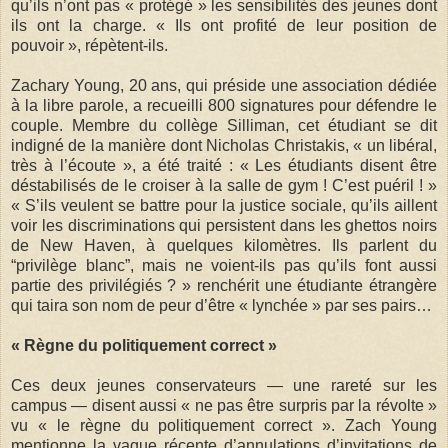
qu’ils n’ont pas « protégé » les sensibilités des jeunes dont
ils ont la charge. « Ils ont profité de leur position de
pouvoir », répètent-ils.
Zachary Young, 20 ans, qui préside une association dédiée
à la libre parole, a recueilli 800 signatures pour défendre le
couple. Membre du collège Silliman, cet étudiant se dit
indigné de la manière dont Nicholas Christakis, « un libéral,
très à l’écoute », a été traité : « Les étudiants disent être
déstabilisés de le croiser à la salle de gym ! C’est puéril ! »
« S’ils veulent se battre pour la justice sociale, qu’ils aillent
voir les discriminations qui persistent dans les ghettos noirs
de New Haven, à quelques kilomètres. Ils parlent du
“privilège blanc”, mais ne voient-ils pas qu’ils font aussi
partie des privilégiés ? » renchérit une étudiante étrangère
qui taira son nom de peur d’être « lynchée » par ses pairs…
« Règne du politiquement correct »
Ces deux jeunes conservateurs — une rareté sur les
campus — disent aussi « ne pas être surpris par la révolte »
vu « le règne du politiquement correct ». Zach Young
mentionne la vague récente d’annulations d’invitations de