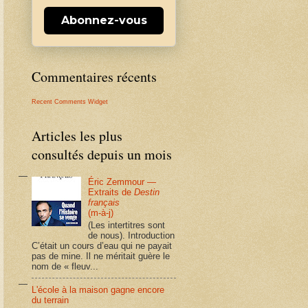
Abonnez-vous
Commentaires récents
Recent Comments Widget
Articles les plus
consultés depuis un mois
Éric Zemmour —
Extraits de
Destin
français
(m-à-j)
(Les intertitres sont
de nous). Introduction
C’était un cours d’eau qui ne payait
pas de mine. Il ne méritait guère le
nom de « fleuv...
L'école à la maison gagne encore
du terrain