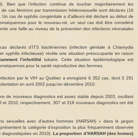
 Bien que l’infection continue de toucher majoritairement les
de cas féminins par transmission hétérosexuelle sont déclarés (16
Un cas de syphilis congénitale a d’ailleurs été déclaré au début de
conséquences pour le nouveau-né, un seul cas doit être considéré
nte une faille au niveau de la prévention des infections néonatales
cas déclarés d’ITS bactériennes (infection génitale à
Chlamydia
et syphilis infectieuse) révèle une situation préoccupante en raison
amment l’infertilité
tubaire. Cette situation épidémiologique est
conséquences pour la santé reproductive des femmes.
infection par le VIH au Québec a enregistré 6 352 cas, dont 3 291
plantation en avril 2002 jusqu’en décembre 2010.
e de nouveaux diagnostics est assez stable depuis 2003, oscillant
 et 2010, respectivement, 307 et 318 nouveaux diagnostics ont été
ns sexuelles avec d’autres hommes (HARSAH) » dans le jargon
présentent la catégorie d’exposition la plus fréquemment observée
 diagnostiquées en 2010).
La proportion d’HARSAH (des homos)