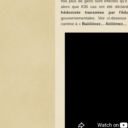
fois plus de gens sont infectés qu'i
alors que 636 cas ont été déclar
hédoniste transmise par l'édu
gouvernementales. Voir ci-dessous
cantine à «
Baiiiiiisez… Aiiiiiimez