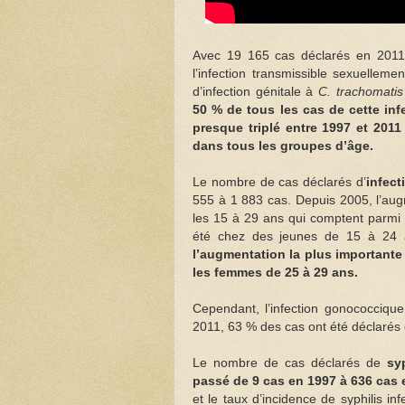
Avec 19 165 cas déclarés en 2011, 
l’infection transmissible sexuelleme
d’infection génitale à
C. trachomatis
50 % de tous les cas de cette inf
presque triplé entre 1997 et 201
dans tous les groupes d’âge.
Le nombre de cas déclarés d’
infec
555 à 1 883 cas. Depuis 2005, l’au
les 15 à 29 ans qui comptent parmi 
été chez des jeunes de 15 à 24 a
l’augmentation la plus importante
les femmes de 25 à 29 ans.
Cependant, l’infection gonococciq
2011, 63 % des cas ont été déclaré
Le nombre de cas déclarés de
sy
passé de 9 cas en 1997 à 636 cas 
et le taux d’incidence de syphilis i