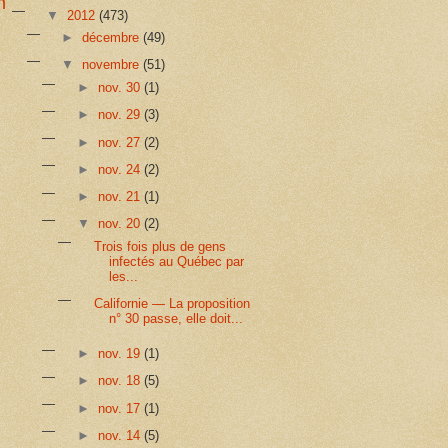
n
▼
2012
(473)
►
décembre
(49)
▼
novembre
(51)
►
nov. 30
(1)
►
nov. 29
(3)
►
nov. 27
(2)
►
nov. 24
(2)
►
nov. 21
(1)
▼
nov. 20
(2)
Trois fois plus de gens
infectés au Québec par
les...
Californie — La proposition
n° 30 passe, elle doit...
►
nov. 19
(1)
►
nov. 18
(5)
►
nov. 17
(1)
►
nov. 14
(5)