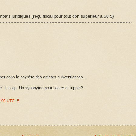
bats juridiques (reçu fiscal pour tout don supérieur à 50 $)
er dans la saynète des artistes subventionnés...
r" il s'agit. Un synonyme pour baiser et tripper?
7:00 UTC−5