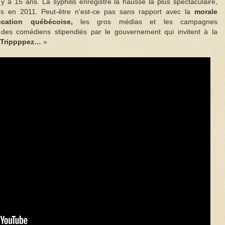
l y a 15 ans. La syphilis enregistre la hausse la plus spectaculaire,
és en 2011. Peut-être n'est-ce pas sans rapport avec la
morale
cation québécoise,
les gros médias et les campagnes
 des comédiens stipendiés par le gouvernement qui invitent à la
… Trippppez…
»