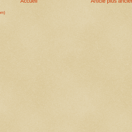
Accueil
Article plus ancie
om)