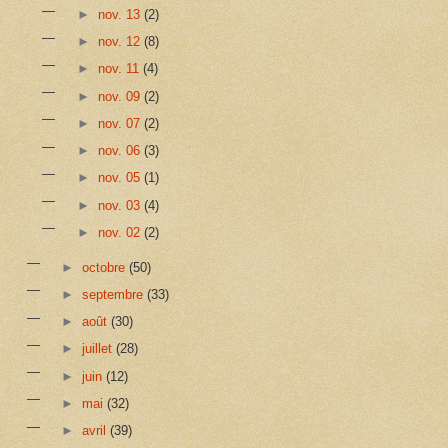
►
nov. 13
(2)
►
nov. 12
(8)
►
nov. 11
(4)
►
nov. 09
(2)
►
nov. 07
(2)
►
nov. 06
(3)
►
nov. 05
(1)
►
nov. 03
(4)
►
nov. 02
(2)
►
octobre
(50)
►
septembre
(33)
►
août
(30)
►
juillet
(28)
►
juin
(12)
►
mai
(32)
►
avril
(39)