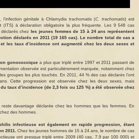
l’infection génitale à Chlamydia trachomatis (
C. trachomatis
) est
nt (ITS) à déclaration obligatoire la plus fréquente. Les 9 548 cas
déclarés chez
les jeunes femmes de 15 à 24 ans représentent
ection déclarés en 2011 (19 165 cas). Le nombre total de cas a
1 et les taux d’incidence ont augmenté chez les deux sexes et
tion gonococcique
a plus que triplé entre 1997 et 2011 passant de
gmentation observée est particulièrement marquée, notamment chez
les groupes les plus touchés. En 2011, 44 % des cas déclarés l’ont
ns. Cette progression est observée chez les deux sexes, mais
 du taux d’incidence (de 2,3 fois ou 125 %) a été observée chez
ue reste davantage déclarée chez les hommes que les femmes. En
s chez des hommes.
philis infectieuse est également en rapide progression, étant
en 2011.
Chez les jeunes hommes de 15 à 24 ans, le nombre de cas
nfectieuse ont presque triplé entre 2009 (40 cas, 7,9 par 100 000) et