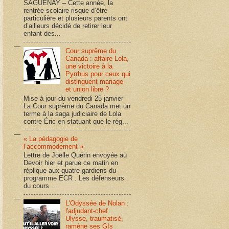
SAGUENAY – Cette année, la
rentrée scolaire risque d’être
particulière et plusieurs parents ont
d’ailleurs décidé de retirer leur
enfant des...
Cour suprême du
Canada : affaire Lola,
une victoire à la
Pyrrhus pour ceux qui
distinguent mariage
et union libre ?
Mise à jour du vendredi 25 janvier
La Cour suprême du Canada met un
terme à la saga judiciaire de Lola
contre Éric en statuant que le rég...
« La pédagogie de
l’accommodement »
Lettre de Joëlle Quérin envoyée au
Devoir hier et parue ce matin en
réplique aux quatre gardiens du
programme ECR . Les défenseurs
du cours ...
L'Odyssée de Nolan :
l'adjudant-chef
Ulysse, traumatisé,
ramène ses GIs