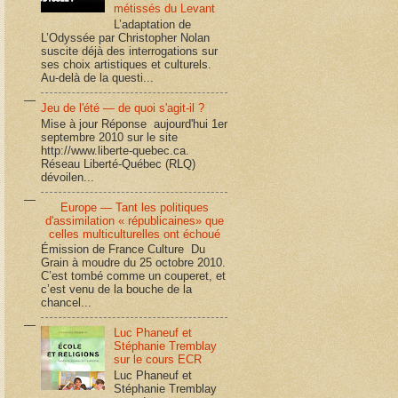
métissés du Levant
L’adaptation de
L’Odyssée par Christopher Nolan
suscite déjà des interrogations sur
ses choix artistiques et culturels.
Au-delà de la questi...
Jeu de l'été — de quoi s'agit-il ?
Mise à jour Réponse aujourd'hui 1er
septembre 2010 sur le site
http://www.liberte-quebec.ca.
Réseau Liberté-Québec (RLQ)
dévoilen...
Europe — Tant les politiques
d'assimilation « républicaines» que
celles multiculturelles ont échoué
Émission de France Culture Du
Grain à moudre du 25 octobre 2010.
C’est tombé comme un couperet, et
c’est venu de la bouche de la
chancel...
Luc Phaneuf et
Stéphanie Tremblay
sur le cours ECR
Luc Phaneuf et
Stéphanie Tremblay