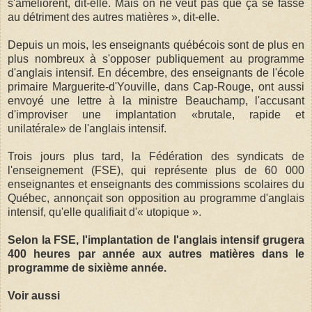
s'améliorent, dit-elle. Mais on ne veut pas que ça se fasse
au détriment des autres matières », dit-elle.
Depuis un mois, les enseignants québécois sont de plus en
plus nombreux à s'opposer publiquement au programme
d'anglais intensif. En décembre, des enseignants de l'école
primaire Marguerite-d'Youville, dans Cap-Rouge, ont aussi
envoyé une lettre à la ministre Beauchamp, l'accusant
d'improviser une implantation «brutale, rapide et
unilatérale» de l'anglais intensif.
Trois jours plus tard, la Fédération des syndicats de
l'enseignement (FSE), qui représente plus de 60 000
enseignantes et enseignants des commissions scolaires du
Québec, annonçait son opposition au programme d'anglais
intensif, qu'elle qualifiait d'« utopique ».
Selon la FSE, l'implantation de l'anglais intensif grugera
400 heu­res par année aux autres matières dans le
programme de sixième année.
Voir aussi