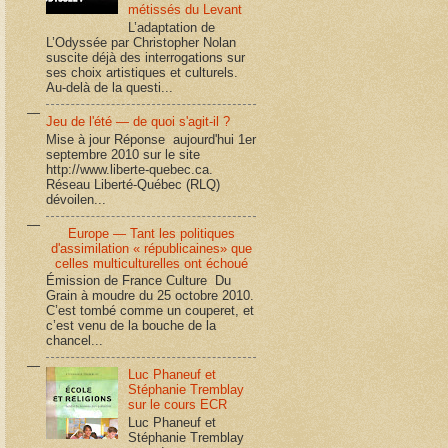
métissés du Levant
L’adaptation de
L’Odyssée par Christopher Nolan
suscite déjà des interrogations sur
ses choix artistiques et culturels.
Au-delà de la questi...
Jeu de l'été — de quoi s'agit-il ?
Mise à jour Réponse aujourd'hui 1er
septembre 2010 sur le site
http://www.liberte-quebec.ca.
Réseau Liberté-Québec (RLQ)
dévoilen...
Europe — Tant les politiques
d'assimilation « républicaines» que
celles multiculturelles ont échoué
Émission de France Culture Du
Grain à moudre du 25 octobre 2010.
C’est tombé comme un couperet, et
c’est venu de la bouche de la
chancel...
Luc Phaneuf et
Stéphanie Tremblay
sur le cours ECR
Luc Phaneuf et
Stéphanie Tremblay