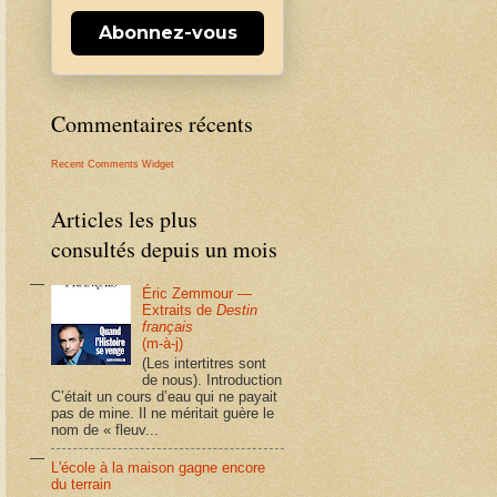
Abonnez-vous
Commentaires récents
Recent Comments Widget
Articles les plus
consultés depuis un mois
Éric Zemmour —
Extraits de
Destin
français
(m-à-j)
(Les intertitres sont
de nous). Introduction
C’était un cours d’eau qui ne payait
pas de mine. Il ne méritait guère le
nom de « fleuv...
L'école à la maison gagne encore
du terrain