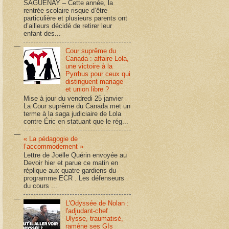
SAGUENAY – Cette année, la
rentrée scolaire risque d’être
particulière et plusieurs parents ont
d’ailleurs décidé de retirer leur
enfant des...
Cour suprême du
Canada : affaire Lola,
une victoire à la
Pyrrhus pour ceux qui
distinguent mariage
et union libre ?
Mise à jour du vendredi 25 janvier
La Cour suprême du Canada met un
terme à la saga judiciaire de Lola
contre Éric en statuant que le rég...
« La pédagogie de
l’accommodement »
Lettre de Joëlle Quérin envoyée au
Devoir hier et parue ce matin en
réplique aux quatre gardiens du
programme ECR . Les défenseurs
du cours ...
L'Odyssée de Nolan :
l'adjudant-chef
Ulysse, traumatisé,
ramène ses GIs