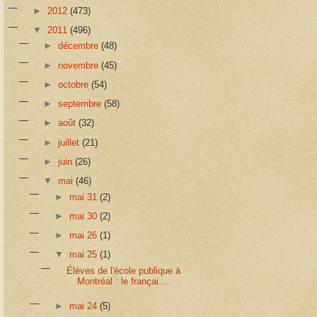
►
2012
(473)
▼
2011
(496)
►
décembre
(48)
►
novembre
(45)
►
octobre
(54)
►
septembre
(58)
►
août
(32)
►
juillet
(21)
►
juin
(26)
▼
mai
(46)
►
mai 31
(2)
►
mai 30
(2)
►
mai 26
(1)
▼
mai 25
(1)
Élèves de l'école publique à
Montréal : le françai...
►
mai 24
(5)