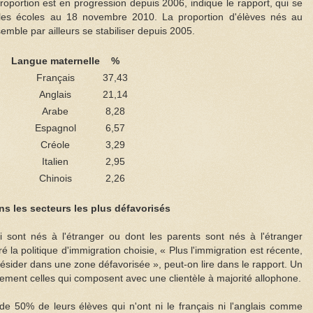
oportion est en progression depuis 2006, indique le rapport, qui se
s les écoles au 18 novembre 2010. La proportion d'élèves nés au
mble par ailleurs se stabiliser depuis 2005.
Langue maternelle
%
Français
37,43
Anglais
21,14
Arabe
8,28
Espagnol
6,57
Créole
3,29
Italien
2,95
Chinois
2,26
s les secteurs les plus défavorisés
i sont nés à l'étranger ou dont les parents sont nés à l'étranger
é la politique d'immigration choisie, « Plus l'immigration est récente,
résider dans une zone défavorisée », peut-on lire dans le rapport. Un
alement celles qui composent avec une clientèle à majorité allophone.
de 50% de leurs élèves qui n'ont ni le français ni l'anglais comme