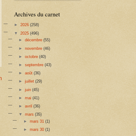
Archives du carnet
►
2026
(258)
▼
2025
(496)
►
décembre
(55)
►
novembre
(46)
►
octobre
(40)
►
septembre
(43)
►
août
(36)
n
►
juillet
(29)
►
juin
(45)
►
mai
(41)
►
avril
(36)
▼
mars
(35)
►
mars 31
(1)
►
mars 30
(1)