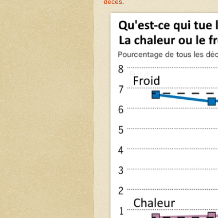
décès
.