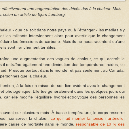
e effectivement une augmentation des décès dus à la chaleur. Mais
es, selon un article de Bjorn Lomborg.
haleur - que ce soit dans notre pays ou à l'étranger - les médias s'y
et les militants interviennent alors pour avertir que le changement
t réduire les émissions de carbone. Mais ils ne nous racontent qu'une
nseils sont franchement terribles.
raîne une augmentation des vagues de chaleur, ce qui accroît le
s il entraîne également une diminution des températures froides, ce
e froid. Presque partout dans le monde, et pas seulement au Canada,
e personnes que la chaleur.
attention, à la fois en raison de son lien évident avec le changement
le et photogénique. Elle tue généralement dans les quelques jours qui
 car elle modifie l'équilibre hydroélectrolytique des personnes les
, souvent sur plusieurs mois. À basse température, le corps resserre
pour conserver la chaleur,
ce qui fait monter la tension artérielle
.
emière cause de mortalité dans le monde,
responsable de 19 % des