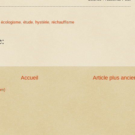
,
écologisme
,
étude
,
hystérie
,
réchauffisme
e:
Accueil
Article plus ancie
om)