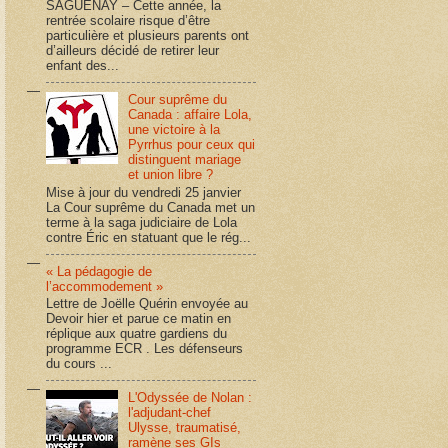
SAGUENAY – Cette année, la
rentrée scolaire risque d’être
particulière et plusieurs parents ont
d’ailleurs décidé de retirer leur
enfant des...
Cour suprême du
Canada : affaire Lola,
une victoire à la
Pyrrhus pour ceux qui
distinguent mariage
et union libre ?
Mise à jour du vendredi 25 janvier
La Cour suprême du Canada met un
terme à la saga judiciaire de Lola
contre Éric en statuant que le rég...
« La pédagogie de
l’accommodement »
Lettre de Joëlle Quérin envoyée au
Devoir hier et parue ce matin en
réplique aux quatre gardiens du
programme ECR . Les défenseurs
du cours ...
L'Odyssée de Nolan :
l'adjudant-chef
Ulysse, traumatisé,
ramène ses GIs