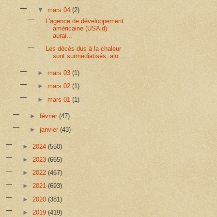
▼
mars 04
(2)
L'agence de développement
américaine (USAid)
aurai...
Les décès dus à la chaleur
sont surmédiatisés, alo...
►
mars 03
(1)
►
mars 02
(1)
►
mars 01
(1)
►
février
(47)
►
janvier
(43)
►
2024
(550)
►
2023
(665)
►
2022
(467)
►
2021
(693)
►
2020
(381)
►
2019
(419)