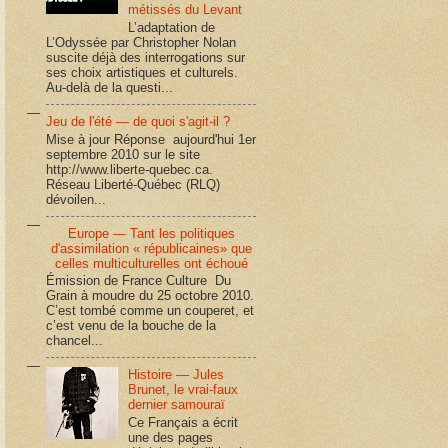
métissés du Levant
L’adaptation de
L’Odyssée par Christopher Nolan
suscite déjà des interrogations sur
ses choix artistiques et culturels.
Au-delà de la questi...
Jeu de l'été — de quoi s'agit-il ?
Mise à jour Réponse aujourd'hui 1er
septembre 2010 sur le site
http://www.liberte-quebec.ca.
Réseau Liberté-Québec (RLQ)
dévoilen...
Europe — Tant les politiques
d'assimilation « républicaines» que
celles multiculturelles ont échoué
Émission de France Culture Du
Grain à moudre du 25 octobre 2010.
C’est tombé comme un couperet, et
c’est venu de la bouche de la
chancel...
Histoire — Jules
Brunet, le vrai-faux
dernier samouraï
Ce Français a écrit
une des pages