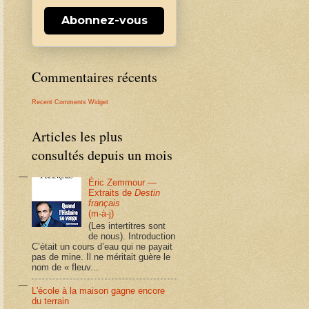
Abonnez-vous
Commentaires récents
Recent Comments Widget
Articles les plus
consultés depuis un mois
Éric Zemmour —
Extraits de
Destin
français
(m-à-j)
(Les intertitres sont
de nous). Introduction
C’était un cours d’eau qui ne payait
pas de mine. Il ne méritait guère le
nom de « fleuv...
L'école à la maison gagne encore
du terrain