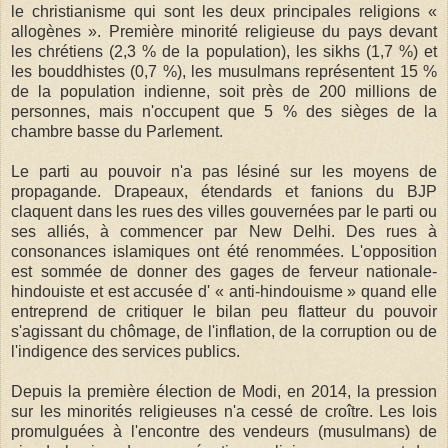
le christianisme qui sont les deux principales religions «
allogènes ». Première minorité religieuse du pays devant
les chrétiens (2,3 % de la population), les sikhs (1,7 %) et
les bouddhistes (0,7 %), les musulmans représentent 15 %
de la population indienne, soit près de 200 millions de
personnes, mais n'occupent que 5 % des sièges de la
chambre basse du Parlement.
Le parti au pouvoir n'a pas lésiné sur les moyens de
propagande. Drapeaux, étendards et fanions du BJP
claquent dans les rues des villes gouvernées par le parti ou
ses alliés, à commencer par New Delhi. Des rues à
consonances islamiques ont été renommées. L'opposition
est sommée de donner des gages de ferveur nationale-
hindouiste et est accusée d' « anti-hindouisme » quand elle
entreprend de critiquer le bilan peu flatteur du pouvoir
s'agissant du chômage, de l'inflation, de la corruption ou de
l'indigence des services publics.
Depuis la première élection de Modi, en 2014, la pression
sur les minorités religieuses n'a cessé de croître. Les lois
promulguées à l'encontre des vendeurs (musulmans) de