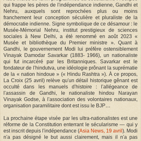
qui frappe les pères de l'indépendance indienne, Gandhi et
Nehru, auxquels sont reprochées plus ou moins
franchement leur conception séculière et pluraliste de la
démocratie indienne. Signe symbolique de ce désamour : le
Musée-Mémorial Nehru, institut prestigieux de sciences
sociales à New Delhi, a été renommé en août 2023 «
Musée et bibliothèque du Premier ministre ». Quant à
Gandhi, le gouvernement Modi lui préfère ostensiblement
Vinayak Damodar Savarkar (1883- 1966), un nationaliste
qui fut incarcéré par les Britanniques. Savarkar est le
fondateur de l'hindutva, une idéologie prônant la suprématie
de la « nation hindoue » (« Hindu Rashtra »). À ce propos,
La Croix (25 avril) relève qu'un détail historique gênant est
occulté dans les manuels d'histoire : l'allégeance de
l'assassin de Gandhi, le nationaliste hindou Narayan
Vinayak Godse, à l'association des volontaires nationaux,
organisation paramilitaire dont est issu le BJP…
La prochaine étape visée par les ultra-nationalistes est une
réforme de la Constitution enterrant le sécularisme — qui y
est inscrit depuis l'indépendance (
Asia News, 19 avril
). Modi
n'a pas désigné le but aussi clairement, mais il n'a pas