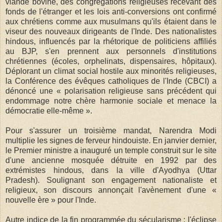
viande bovine, des congrégations religieuses recevant des
fonds de l'étranger et les lois anti-conversions ont confirmé
aux chrétiens comme aux musulmans qu'ils étaient dans le
viseur des nouveaux dirigeants de l'Inde. Des nationalistes
hindous, influencés par la rhétorique de politiciens affiliés
au BJP, s'en prennent aux personnels d'institutions
chrétiennes (écoles, orphelinats, dispensaires, hôpitaux).
Déplorant un climat social hostile aux minorités religieuses,
la Conférence des évêques catholiques de l'Inde (CBCI) a
dénoncé une « polarisation religieuse sans précédent qui
endommage notre chère harmonie sociale et menace la
démocratie elle-même ».
Pour s'assurer un troisième mandat, Narendra Modi
multiplie les signes de ferveur hindouiste. En janvier dernier,
le Premier ministre a inauguré un temple construit sur le site
d'une ancienne mosquée détruite en 1992 par des
extrémistes hindous, dans la ville d'Ayodhya (Uttar
Pradesh). Soulignant son engagement nationaliste et
religieux, son discours annonçait l'avènement d'une «
nouvelle ère » pour l'Inde.
Autre indice de la fin programmée du sécularisme : l'éclipse