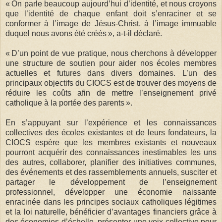
« On parle beaucoup aujourd’hui d’identité, et nous croyons
que l’identité de chaque enfant doit s’enraciner et se
conformer à l’image de Jésus-Christ, à l’image immuable
duquel nous avons été créés », a-t-il déclaré.
« D’un point de vue pratique, nous cherchons à développer
une structure de soutien pour aider nos écoles membres
actuelles et futures dans divers domaines. L’un des
principaux objectifs du CIOCS est de trouver des moyens de
réduire les coûts afin de mettre l’enseignement privé
catholique à la portée des parents ».
En s’appuyant sur l’expérience et les connaissances
collectives des écoles existantes et de leurs fondateurs, la
CIOCS espère que les membres existants et nouveaux
pourront acquérir des connaissances inestimables les uns
des autres, collaborer, planifier des initiatives communes,
des événements et des rassemblements annuels, susciter et
partager le développement de l’enseignement
professionnel, développer une économie naissante
enracinée dans les principes sociaux catholiques légitimes
et la loi naturelle, bénéficier d’avantages financiers grâce à
des économies d’échelle, présenter une voix collective pour