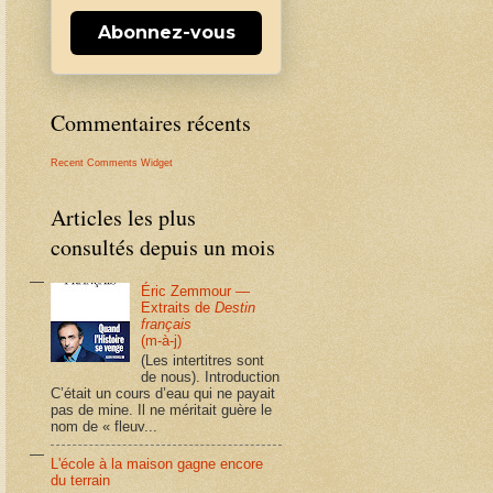
Abonnez-vous
Commentaires récents
Recent Comments Widget
Articles les plus
consultés depuis un mois
Éric Zemmour —
Extraits de
Destin
français
(m-à-j)
(Les intertitres sont
de nous). Introduction
C’était un cours d’eau qui ne payait
pas de mine. Il ne méritait guère le
nom de « fleuv...
L'école à la maison gagne encore
du terrain