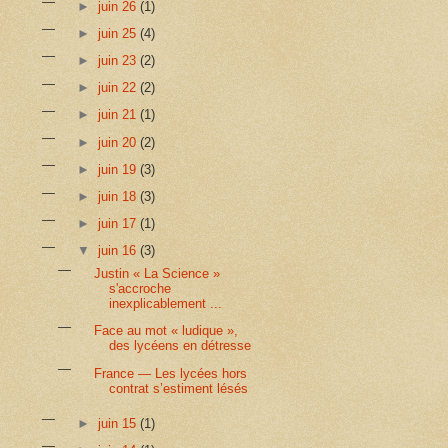
►
juin 26
(1)
►
juin 25
(4)
►
juin 23
(2)
►
juin 22
(2)
►
juin 21
(1)
►
juin 20
(2)
►
juin 19
(3)
►
juin 18
(3)
►
juin 17
(1)
▼
juin 16
(3)
Justin « La Science »
s'accroche
inexplicablement ...
Face au mot « ludique »,
des lycéens en détresse
France — Les lycées hors
contrat s’estiment lésés
►
juin 15
(1)