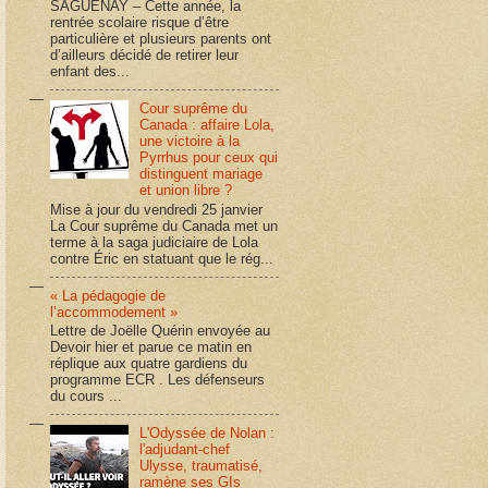
SAGUENAY – Cette année, la
rentrée scolaire risque d’être
particulière et plusieurs parents ont
d’ailleurs décidé de retirer leur
enfant des...
Cour suprême du
Canada : affaire Lola,
une victoire à la
Pyrrhus pour ceux qui
distinguent mariage
et union libre ?
Mise à jour du vendredi 25 janvier
La Cour suprême du Canada met un
terme à la saga judiciaire de Lola
contre Éric en statuant que le rég...
« La pédagogie de
l’accommodement »
Lettre de Joëlle Quérin envoyée au
Devoir hier et parue ce matin en
réplique aux quatre gardiens du
programme ECR . Les défenseurs
du cours ...
L'Odyssée de Nolan :
l'adjudant-chef
Ulysse, traumatisé,
ramène ses GIs