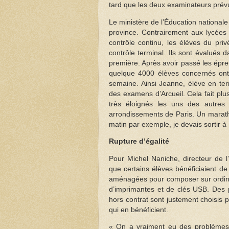
tard que les deux examinateurs prévu
Le ministère de l’Éducation national
province. Contrairement aux lycées
contrôle continu, les élèves du pri
contrôle terminal. Ils sont évalués
première. Après avoir passé les épre
quelque 4000 élèves concernés ont 
semaine. Ainsi Jeanne, élève en ter
des examens d’Arcueil. Cela fait plu
très éloignés les uns des autres 
arrondissements de Paris. Un marat
matin par exemple, je devais sortir à 1
Rupture d’égalité
Pour Michel Naniche, directeur de l
que certains élèves bénéficiaient d
aménagées pour composer sur ordinat
d’imprimantes et de clés USB. Des 
hors contrat sont justement choisis 
qui en bénéficient.
« On a vraiment eu des problèmes t