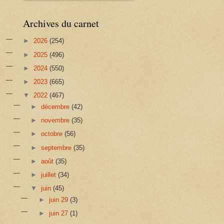
Archives du carnet
►
2026
(254)
►
2025
(496)
►
2024
(550)
►
2023
(665)
▼
2022
(467)
►
décembre
(42)
►
novembre
(35)
►
octobre
(56)
►
septembre
(35)
►
août
(35)
►
juillet
(34)
▼
juin
(45)
►
juin 29
(3)
►
juin 27
(1)