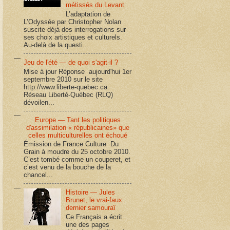
métissés du Levant
L’adaptation de
L’Odyssée par Christopher Nolan
suscite déjà des interrogations sur
ses choix artistiques et culturels.
Au-delà de la questi...
Jeu de l'été — de quoi s'agit-il ?
Mise à jour Réponse aujourd'hui 1er
septembre 2010 sur le site
http://www.liberte-quebec.ca.
Réseau Liberté-Québec (RLQ)
dévoilen...
Europe — Tant les politiques
d'assimilation « républicaines» que
celles multiculturelles ont échoué
Émission de France Culture Du
Grain à moudre du 25 octobre 2010.
C’est tombé comme un couperet, et
c’est venu de la bouche de la
chancel...
Histoire — Jules
Brunet, le vrai-faux
dernier samouraï
Ce Français a écrit
une des pages