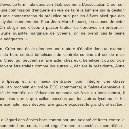
élèves de terminale dans son établissement. L’association Créer son
une commission d’enquête en vue de faire la lumière sur la gestion
r une compensation du préjudice subi par les élèves ainsi que des
 dysfonctionnements. Pour Jean-Marc Fitoussi, les causes de cette
 On oblige nos élèves à passer toutes les épreuves en présentiel,
u’une quantité marginale de lycéens, on ne prend pas la peine
ge adéquates. »
on, Créer son école dénonce une rupture d’égalité dans un examen
 du hors contrat bénéficient du contrôle continu s’il est de mise
du Cned, qui peuvent se faire aider chez eux, bénéficient du contrôle
doivent être traités comme les autres », déclare la présidente, Anne
à Ipesup et ainsi mieux s’entraîner pour intégrer une classe
dmis l’an prochain en prépa ECG (commerce) à Sainte-Geneviève à
té de contrôle de l’éducation nationale vis-à-vis du hors contrat, il
bien plus dures que celles passées par les autres lycéens. « En
r exemple, nous devons faire quatre exposés, le grand oral est bien
à l’égard des écoles hors contrat par une volonté de lutter contre le
ssements hors contrat sont régulièrement inspectés et contrôlés et