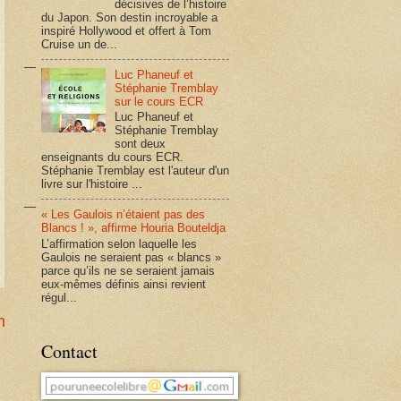
décisives de l’histoire
du Japon. Son destin incroyable a
inspiré Hollywood et offert à Tom
Cruise un de...
Luc Phaneuf et
Stéphanie Tremblay
sur le cours ECR
Luc Phaneuf et
Stéphanie Tremblay
sont deux
enseignants du cours ECR.
Stéphanie Tremblay est l'auteur d'un
livre sur l'histoire ...
« Les Gaulois n’étaient pas des
Blancs ! », affirme Houria Bouteldja
L’affirmation selon laquelle les
Gaulois ne seraient pas « blancs »
parce qu’ils ne se seraient jamais
eux-mêmes définis ainsi revient
régul...
n
Contact