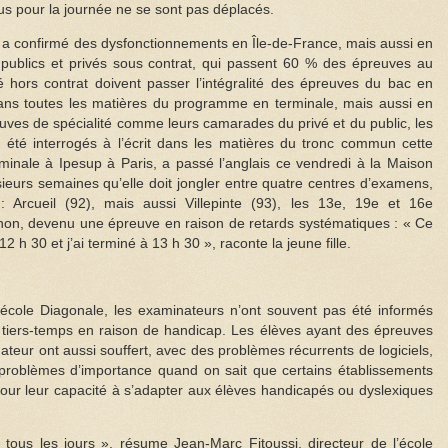
s pour la journée ne se sont pas déplacés.
e a confirmé des dysfonctionnements en Île-de-France, mais aussi en
 publics et privés sous contrat, qui passent 60 % des épreuves au
vé hors contrat doivent passer l’intégralité des épreuves du bac en
 dans toutes les matières du programme en terminale, mais aussi en
uves de spécialité comme leurs camarades du privé et du public, les
été interrogés à l’écrit dans les matières du tronc commun cette
minale à Ipesup à Paris, a passé l’anglais ce vendredi à la Maison
sieurs semaines qu’elle doit jongler entre quatre centres d’examens,
: Arcueil (92), mais aussi Villepinte (93), les 13e, 19e et 16e
hon, devenu une épreuve en raison de retards systématiques : « Ce
2 h 30 et j’ai terminé à 13 h 30 », raconte la jeune fille.
’école Diagonale, les examinateurs n’ont souvent pas été informés
e tiers-temps en raison de handicap. Les élèves ayant des épreuves
eur ont aussi souffert, avec des problèmes récurrents de logiciels,
problèmes d’importance quand on sait que certains établissements
pour leur capacité à s’adapter aux élèves handicapés ou dyslexiques
ous les jours », résume Jean-Marc Fitoussi, directeur de l’école