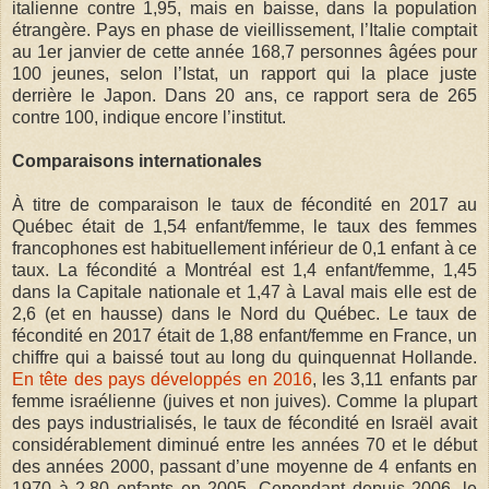
italienne contre 1,95, mais en baisse, dans la population
étrangère. Pays en phase de vieillissement, l’Italie comptait
au 1er janvier de cette année 168,7 personnes âgées pour
100 jeunes, selon l’Istat, un rapport qui la place juste
derrière le Japon. Dans 20 ans, ce rapport sera de 265
contre 100, indique encore l’institut.
Comparaisons internationales
À titre de comparaison le taux de fécondité en 2017 au
Québec était de 1,54 enfant/femme, le taux des femmes
francophones est habituellement inférieur de 0,1 enfant à ce
taux. La fécondité a Montréal est 1,4 enfant/femme, 1,45
dans la Capitale nationale et 1,47 à Laval mais elle est de
2,6 (et en hausse) dans le Nord du Québec. Le taux de
fécondité en 2017 était de 1,88 enfant/femme en France, un
chiffre qui a baissé tout au long du quinquennat Hollande.
En tête des pays développés en 2016
, les 3,11 enfants par
femme israélienne (juives et non juives). Comme la plupart
des pays industrialisés, le taux de fécondité en Israël avait
considérablement diminué entre les années 70 et le début
des années 2000, passant d’une moyenne de 4 enfants en
1970 à 2,80 enfants en 2005. Cependant depuis 2006, le