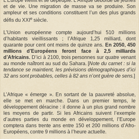
L’Europe vieillit et se dépeuple. L’Afrique déborde de jeunes
et de vie. Une migration de masse va se produire. Son
ampleur et ses conditions constituent l’un des plus grands
e
défis du XXI
siècle.
L’Union européenne compte aujourd’hui 510 millions
d’habitants vieillissants ; l’Afrique 1,25 milliard, dont
quarante pour cent ont moins de quinze ans.
En 2050, 450
millions d’Européens feront face à 2,5 milliards
d’Africains.
D’ici à 2100, trois personnes sur quatre venant
au monde naîtront au sud du Sahara. [
Note du carnet : si la
tendance se maintient, les prévisions démographiques d’ici
32 ans sont probables, celles à 82 ans n’ont guère de sens.
]
L’Afrique « émerge ». En sortant de la pauvreté absolue,
elle se met en marche. Dans un premier temps, le
développement déracine : il donne à un plus grand nombre
les moyens de partir. Si les Africains suivent l’exemple
d’autres parties du monde en développement, l’Europe
comptera dans trente ans entre 150 et 200 millions d’Afro-
Européens, contre 9 millions à l’heure actuelle.