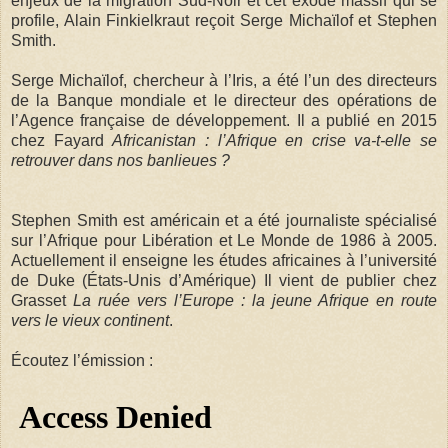
enjeux de la migration Sud-Noir et cet exode massif qui se
profile, Alain Finkielkraut reçoit Serge Michaïlof et Stephen
Smith.
Serge Michaïlof, chercheur à l’Iris, a été l’un des directeurs
de la Banque mondiale et le directeur des opérations de
l’Agence française de développement. Il a publié en 2015
chez Fayard
Africanistan : l’Afrique en crise va-t-elle se
retrouver dans nos banlieues ?
Stephen Smith est américain et a été journaliste spécialisé
sur l’Afrique pour Libération et Le Monde de 1986 à 2005.
Actuellement il enseigne les études africaines à l’université
de Duke (États-Unis d’Amérique) Il vient de publier chez
Grasset
La ruée vers l’Europe : la jeune Afrique en route
vers le vieux continent
.
Écoutez l’émission :