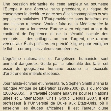
Une pression migratoire de cette ampleur va soumettre
l’Europe à une épreuve sans précédent, au risque de
consommer la déchirure entre ses élites cosmopolites et ses
populistes nativistes. L’État-providence sans frontières est
une illusion ruineuse. Vouloir faire de la Méditerranée la
douve d’une « forteresse Europe » en érigeant autour du
continent de l’opulence et de la sécurité sociale des
remparts — des grillages, un mur d’argent, une rançon
versée aux États policiers en première ligne pour endiguer
le flot — corrompt les valeurs européennes.
L’égoïsme nationaliste et l’angélisme humaniste sont
uniment dangereux. Guidé par la rationalité des faits, cet
essai de géographie humaine assume la nécessité
d’arbitrer entre intérêts et idéaux.
Journaliste-écrivain et universitaire, Stephen Smith a tenu la
rubrique Afrique de Libération (1988-2000) puis du Monde
(2000-2005). Il a travaillé comme analyste pour les Nations
unies et L’International Crisis Group. Depuis 2007, il est
professeur à l’Université de Duke aux États-Unis, où il
enseigne les études africaines. Il est l’auteur d’une