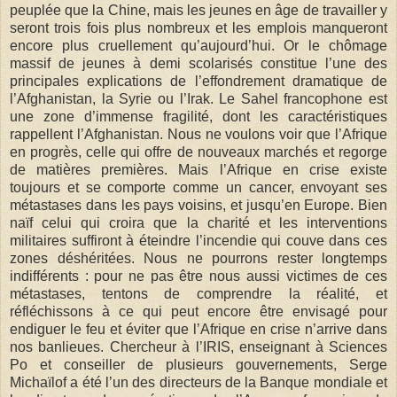
peuplée que la Chine, mais les jeunes en âge de travailler y
seront trois fois plus nombreux et les emplois manqueront
encore plus cruellement qu’aujourd’hui. Or le chômage
massif de jeunes à demi scolarisés constitue l’une des
principales explications de l’effondrement dramatique de
l’Afghanistan, la Syrie ou l’Irak. Le Sahel francophone est
une zone d’immense fragilité, dont les caractéristiques
rappellent l’Afghanistan. Nous ne voulons voir que l’Afrique
en progrès, celle qui offre de nouveaux marchés et regorge
de matières premières. Mais l’Afrique en crise existe
toujours et se comporte comme un cancer, envoyant ses
métastases dans les pays voisins, et jusqu’en Europe. Bien
naïf celui qui croira que la charité et les interventions
militaires suffiront à éteindre l’incendie qui couve dans ces
zones déshéritées. Nous ne pourrons rester longtemps
indifférents : pour ne pas être nous aussi victimes de ces
métastases, tentons de comprendre la réalité, et
réfléchissons à ce qui peut encore être envisagé pour
endiguer le feu et éviter que l’Afrique en crise n’arrive dans
nos banlieues. Chercheur à l’IRIS, enseignant à Sciences
Po et conseiller de plusieurs gouvernements, Serge
Michaïlof a été l’un des directeurs de la Banque mondiale et