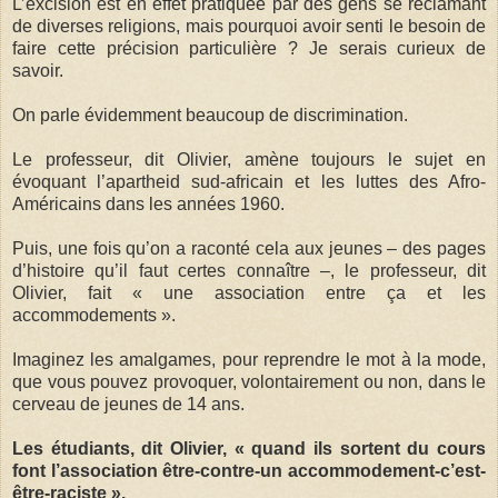
L’excision est en effet pratiquée par des gens se réclamant
de diverses religions, mais pourquoi avoir senti le besoin de
faire cette précision particulière ? Je serais curieux de
savoir.
On parle évidemment beaucoup de discrimination.
Le professeur, dit Olivier, amène toujours le sujet en
évoquant l’apartheid sud-africain et les luttes des Afro-
Américains dans les années 1960.
Puis, une fois qu’on a raconté cela aux jeunes – des pages
d’histoire qu’il faut certes connaître –, le professeur, dit
Olivier, fait « une association entre ça et les
accommodements ».
Imaginez les amalgames, pour reprendre le mot à la mode,
que vous pouvez provoquer, volontairement ou non, dans le
cerveau de jeunes de 14 ans.
Les étudiants, dit Olivier, « quand ils sortent du cours
font l’association être-contre-un accommodement-c’est-
être-raciste ».