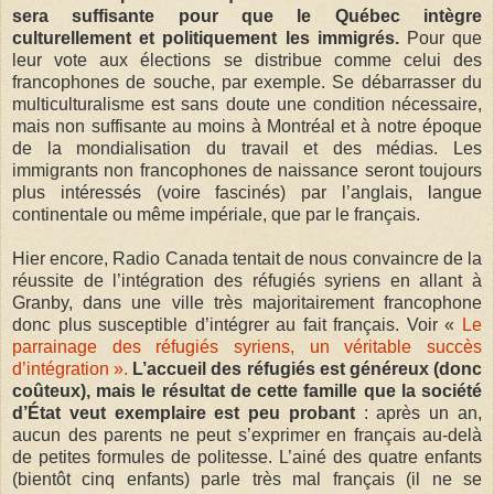
sera suffisante pour que le Québec intègre
culturellement et politiquement les immigrés.
Pour que
leur vote aux élections se distribue comme celui des
francophones de souche, par exemple. Se débarrasser du
multiculturalisme est sans doute une condition nécessaire,
mais non suffisante au moins à Montréal et à notre époque
de la mondialisation du travail et des médias. Les
immigrants non francophones de naissance seront toujours
plus intéressés (voire fascinés) par l’anglais, langue
continentale ou même impériale, que par le français.
Hier encore, Radio Canada tentait de nous convaincre de la
réussite de l’intégration des réfugiés syriens en allant à
Granby, dans une ville très majoritairement francophone
donc plus susceptible d’intégrer au fait français. Voir «
Le
parrainage des réfugiés syriens, un véritable succès
d’intégration ».
L’accueil des réfugiés est généreux (donc
coûteux), mais le résultat de cette famille que la société
d’État veut exemplaire est peu probant
: après un an,
aucun des parents ne peut s’exprimer en français au-delà
de petites formules de politesse. L’ainé des quatre enfants
(bientôt cinq enfants) parle très mal français (il ne se