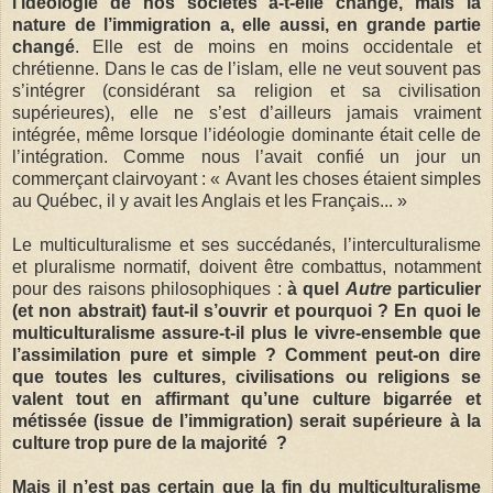
l’idéologie de nos sociétés a-t-elle changé, mais la
nature de l’immigration a, elle aussi, en grande partie
changé
. Elle est de moins en moins occidentale et
chrétienne. Dans le cas de l’islam, elle ne veut souvent pas
s’intégrer (considérant sa religion et sa civilisation
supérieures), elle ne s’est d’ailleurs jamais vraiment
intégrée, même lorsque l’idéologie dominante était celle de
l’intégration. Comme nous l’avait confié un jour un
commerçant clairvoyant : « Avant les choses étaient simples
au Québec, il y avait les Anglais et les Français... »
Le multiculturalisme et ses succédanés, l’interculturalisme
et pluralisme normatif, doivent être combattus, notamment
pour des raisons philosophiques :
à quel
Autre
particulier
(et non abstrait) faut-il s’ouvrir et pourquoi ? En quoi le
multiculturalisme assure-t-il plus le vivre-ensemble que
l’assimilation pure et simple ? Comment peut-on dire
que toutes les cultures, civilisations ou religions se
valent tout en affirmant qu’une culture bigarrée et
métissée (issue de l’immigration) serait supérieure à la
culture trop pure de la majorité ?
Mais il n’est pas certain que la fin du multiculturalisme