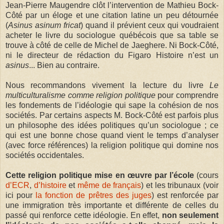
Jean-Pierre Maugendre clôt l’intervention de Mathieu Bock-
Côté par un éloge et une citation latine un peu détournée
(
Asinus asinum fricat
) quand il prévient ceux qui voudraient
acheter le livre du sociologue québécois que sa table se
trouve à côté de celle de Michel de Jaeghere. Ni Bock-Côté,
ni le directeur de rédaction du Figaro Histoire n’est un
asinus
... Bien au contraire.
Nous recommandons vivement la lecture du livre
Le
multiculturalisme comme religion politique
pour comprendre
les fondements de l’idéologie qui sape la cohésion de nos
sociétés. Par certains aspects M. Bock-Côté est parfois plus
un philosophe des idées politiques qu’un sociologue ; ce
qui est une bonne chose quand vient le temps d’analyser
(avec force références) la religion politique qui domine nos
sociétés occidentales.
Cette religion politique mise en œuvre par l’école
(cours
d’ECR
,
d’histoire
et
même de français
) et les tribunaux (voir
ici pour
la fonction de prêtres des juges
) est renforcée par
une immigration très importante et différente de celles du
passé qui renforce cette idéologie. En effet,
non seulement