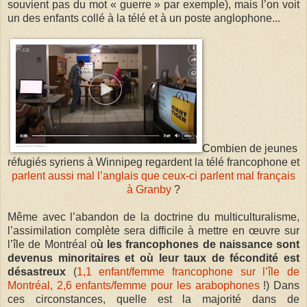
souvient pas du mot « guerre » par exemple), mais l’on voit
un des enfants collé à la télé et à un poste anglophone...
Combien de jeunes
réfugiés syriens à Winnipeg regardent la télé francophone et
parlent aussi mal l’anglais que ceux-ci parlent mal français
à Granby
?
Même avec l’abandon de la doctrine du multiculturalisme,
l’assimilation complète sera difficile à mettre en œuvre sur
l’île de Montréal o
ù les francophones de naissance sont
devenus minoritaires et où leur taux de fécondité est
désastreux
(
1,1 enfant/femme francophone sur l’île de
Montréal, 2,6 enfants/femme pour les arabophones
!) Dans
ces circonstances, quelle est la majorité dans de