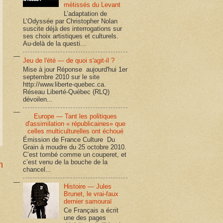
métissés du Levant
L’adaptation de
L’Odyssée par Christopher Nolan
suscite déjà des interrogations sur
ses choix artistiques et culturels.
Au-delà de la questi...
Jeu de l'été — de quoi s'agit-il ?
Mise à jour Réponse aujourd'hui 1er
septembre 2010 sur le site
http://www.liberte-quebec.ca.
Réseau Liberté-Québec (RLQ)
dévoilen...
Europe — Tant les politiques
d'assimilation « républicaines» que
celles multiculturelles ont échoué
Émission de France Culture Du
Grain à moudre du 25 octobre 2010.
C’est tombé comme un couperet, et
c’est venu de la bouche de la
n
chancel...
Histoire — Jules
Brunet, le vrai-faux
dernier samouraï
Ce Français a écrit
une des pages