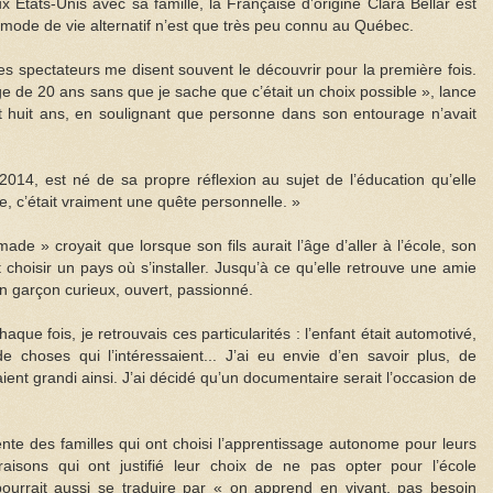
 États-Unis avec sa famille, la Française d’origine Clara Bellar est
e mode de vie alternatif n’est que très peu connu au Québec.
s spectateurs me disent souvent le découvrir pour la première fois.
ge de 20 ans sans que je sache que c’était un choix possible », lance
t huit ans, en soulignant que personne dans son entourage n’avait
2014, est né de sa propre réflexion au sujet de l’éducation qu’elle
ase, c’était vraiment une quête personnelle. »
de » croyait que lorsque son fils aurait l’âge d’aller à l’école, son
 choisir un pays où s’installer. Jusqu’à ce qu’elle retrouve une amie
 un garçon curieux, ouvert, passionné.
aque fois, je retrouvais ces particularités : l’enfant était automotivé,
 choses qui l’intéressaient... J’ai eu envie d’en savoir plus, de
ient grandi ainsi. J’ai décidé qu’un documentaire serait l’occasion de
nte des familles qui ont choisi l’apprentissage autonome pour leurs
aisons qui ont justifié leur choix de ne pas opter pour l’école
 pourrait aussi se traduire par « on apprend en vivant, pas besoin