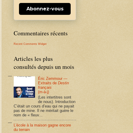
Abonnez-vous
Commentaires récents
Recent Comments Widget
Articles les plus
consultés depuis un mois
Éric Zemmour —
Extraits de
Destin
français
(m-à-j)
(Les intertitres sont
de nous). Introduction
C’était un cours d’eau qui ne payait
pas de mine. Il ne méritait guère le
nom de « fleuv...
L'école à la maison gagne encore
du terrain