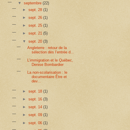
▼
septembre
(22)
►
sept. 28
(1)
►
sept. 26
(1)
►
sept. 25
(1)
►
sept. 21
(5)
▼
sept. 20
(3)
Angleterre : retour de la
sélection dès l’entrée d...
L’immigration et le Québec,
Denise Bombardier
La non-scolarisation : le
documentaire Être et
dev...
►
sept. 18
(1)
►
sept. 16
(3)
►
sept. 14
(1)
►
sept. 09
(1)
►
sept. 06
(1)