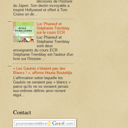
décisives de l’histoire
du Japon. Son destin incroyable a
inspiré Hollywood et offert à Tom
Cruise un de...
Luc Phaneuf et
Stéphanie Tremblay
sur le cours ECR
Luc Phaneuf et
Stéphanie Tremblay
sont deux
enseignants du cours ECR.
Stéphanie Tremblay est l'auteur d'un
livre sur l'histoire ...
« Les Gaulois n’étaient pas des
Blancs ! », affirme Houria Bouteldja
L’affirmation selon laquelle les
Gaulois ne seraient pas « blancs »
parce qu’ils ne se seraient jamais
eux-mêmes définis ainsi revient
régul...
Contact