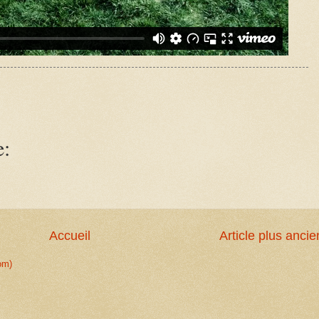
e:
Accueil
Article plus ancie
om)