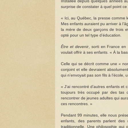
Installée depuis quelques années aux
surprise de constater à quel point c
« Ici, au Québec, la presse comme le
Mes enfants auraient pu arriver à l’â
la mère de deux garçons de trois e
opté pour un tel type d’éducation.
Être et devenir
, sorti en France en 
voulait offrir à ses enfants. « À la b
Celle qui se décrit comme une « noma
conjoint et elle devraient absolument
qui n’envoyait pas son fils à l’école,
« J’ai rencontré d’autres enfants et ch
toujours très occupé par des tas de
rencontrer de jeunes adultes qui aura
ces rencontres. »
Pendant 99 minutes, elle nous prése
enfants, des parents parlent des r
traditionnelle. Une philosophie qui