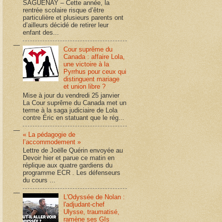
SAGUENAY – Cette année, la
rentrée scolaire risque d’être
particulière et plusieurs parents ont
d’ailleurs décidé de retirer leur
enfant des...
Cour suprême du
Canada : affaire Lola,
une victoire à la
Pyrrhus pour ceux qui
distinguent mariage
et union libre ?
Mise à jour du vendredi 25 janvier
La Cour suprême du Canada met un
terme à la saga judiciaire de Lola
contre Éric en statuant que le rég...
« La pédagogie de
l’accommodement »
Lettre de Joëlle Quérin envoyée au
Devoir hier et parue ce matin en
réplique aux quatre gardiens du
programme ECR . Les défenseurs
du cours ...
L'Odyssée de Nolan :
l'adjudant-chef
Ulysse, traumatisé,
ramène ses GIs