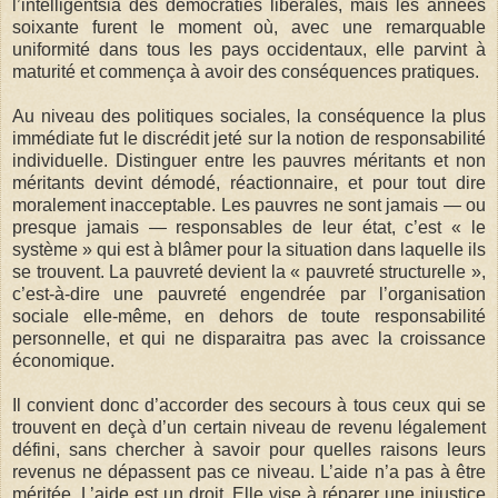
l’intelligentsia des démocraties libérales, mais les années
soixante furent le moment où, avec une remarquable
uniformité dans tous les pays occidentaux, elle parvint à
maturité et commença à avoir des conséquences pratiques.
Au niveau des politiques sociales, la conséquence la plus
immédiate fut le discrédit jeté sur la notion de responsabilité
individuelle. Distinguer entre les pauvres méritants et non
méritants devint démodé, réactionnaire, et pour tout dire
moralement inacceptable. Les pauvres ne sont jamais — ou
presque jamais — responsables de leur état, c’est « le
système » qui est à blâmer pour la situation dans laquelle ils
se trouvent. La pauvreté devient la « pauvreté structurelle »,
c’est-à-dire une pauvreté engendrée par l’organisation
sociale elle-même, en dehors de toute responsabilité
personnelle, et qui ne disparaitra pas avec la croissance
économique.
Il convient donc d’accorder des secours à tous ceux qui se
trouvent en deçà d’un certain niveau de revenu légalement
défini, sans chercher à savoir pour quelles raisons leurs
revenus ne dépassent pas ce niveau. L’aide n’a pas à être
méritée. L’aide est un droit. Elle vise à réparer une injustice