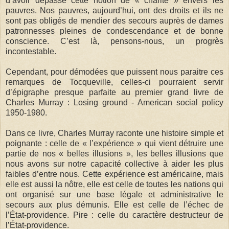
d’avoir dépassé cette notion de « charité » envers les
pauvres. Nos pauvres, aujourd’hui, ont des droits et ils ne
sont pas obligés de mendier des secours auprès de dames
patronnesses pleines de condescendance et de bonne
conscience. C’est là, pensons-nous, un progrès
incontestable.
Cependant, pour démodées que puissent nous paraitre ces
remarques de Tocqueville, celles-ci pourraient servir
d’épigraphe presque parfaite au premier grand livre de
Charles Murray : Losing ground - American social policy
1950-1980.
Dans ce livre, Charles Murray raconte une histoire simple et
poignante : celle de « l’expérience » qui vient détruire une
partie de nos « belles illusions », les belles illusions que
nous avons sur notre capacité collective à aider les plus
faibles d’entre nous. Cette expérience est américaine, mais
elle est aussi la nôtre, elle est celle de toutes les nations qui
ont organisé sur une base légale et administrative le
secours aux plus démunis. Elle est celle de l’échec de
l’État-providence. Pire : celle du caractère destructeur de
l’État-providence.