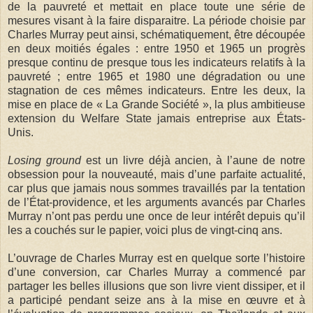
de la pauvreté et mettait en place toute une série de
mesures visant à la faire disparaitre. La période choisie par
Charles Murray peut ainsi, schématiquement, être découpée
en deux moitiés égales : entre 1950 et 1965 un progrès
presque continu de presque tous les indicateurs relatifs à la
pauvreté ; entre 1965 et 1980 une dégradation ou une
stagnation de ces mêmes indicateurs. Entre les deux, la
mise en place de « La Grande Société », la plus ambitieuse
extension du Welfare State jamais entreprise aux États-
Unis.
Losing ground
est un livre déjà ancien, à l’aune de notre
obsession pour la nouveauté, mais d’une parfaite actualité,
car plus que jamais nous sommes travaillés par la tentation
de l’État-providence, et les arguments avancés par Charles
Murray n’ont pas perdu une once de leur intérêt depuis qu’il
les a couchés sur le papier, voici plus de vingt-cinq ans.
L’ouvrage de Charles Murray est en quelque sorte l’histoire
d’une conversion, car Charles Murray a commencé par
partager les belles illusions que son livre vient dissiper, et il
a participé pendant seize ans à la mise en œuvre et à