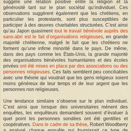
suggère une relation positive entre la religion et la
générosité tant sur le plan sociétal qu’individuel. Ces
observations suggèrent également que les chrétiens, en
particulier les protestants, sont plus susceptibles de
participer à des œuvres charitables structurées. C’est ainsi
qu’au Japon quasiment
tout le travail bénévole auprès des
sans-abri est le fait d’organisations religieuses
, en grande
majorité chrétienne, malgré le fait que les chrétiens ne
forment qu’une infime minorité dans le pays. De même,
dans des pays comme les États-Unis, la grande majorité
des organisations bénévoles humanitaires et des écoles
privées
ont été mises en place par des associations ou des
personnes religieuses
. Ces faits semblent peu conciliables
avec une théorie qui voudrait que les gens religieux soient
moins généreux de leur temps et de leur argent que les
personnes non religieuses.
Une tendance similaire s’observe sur le plan individuel.
C’est ainsi que lorsque des universitaires mènent des
enquêtes, les enquêteurs demandent souvent d’évaluer à
quel point les personnes sondées ont été gentilles et
coopératives.
Dans le cadre de sa thèse
, Robert Woodberry
a analysé chaque enquête qui fournissait ce type de