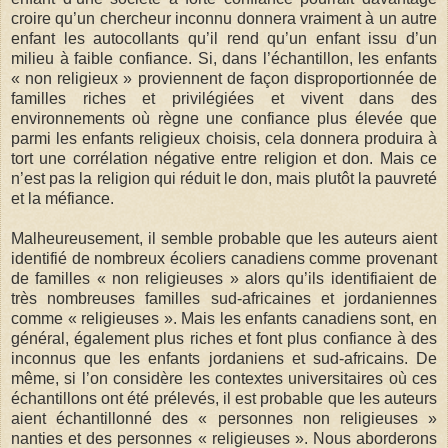
croire qu’un chercheur inconnu donnera vraiment à un autre
enfant les autocollants qu’il rend qu’un enfant issu d’un
milieu à faible confiance. Si, dans l’échantillon, les enfants
« non religieux » proviennent de façon disproportionnée de
familles riches et privilégiées et vivent dans des
environnements où règne une confiance plus élevée que
parmi les enfants religieux choisis, cela donnera produira à
tort une corrélation négative entre religion et don. Mais ce
n’est pas la religion qui réduit le don, mais plutôt la pauvreté
et la méfiance.
Malheureusement, il semble probable que les auteurs aient
identifié de nombreux écoliers canadiens comme provenant
de familles « non religieuses » alors qu’ils identifiaient de
très nombreuses familles sud-africaines et jordaniennes
comme « religieuses ». Mais les enfants canadiens sont, en
général, également plus riches et font plus confiance à des
inconnus que les enfants jordaniens et sud-africains. De
même, si l’on considère les contextes universitaires où ces
échantillons ont été prélevés, il est probable que les auteurs
aient échantillonné des « personnes non religieuses »
nanties et des personnes « religieuses ». Nous aborderons