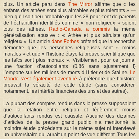
plus. Un article paru dans
The Mirror
affirme que « les
enfants des athées sont plus aimables et plus tolérants » —
bien qu’il soit peu probable que les 28 pour cent de parents
de l’échantillon identifiés comme « non religieux » soient
tous des athées.
Radio-Canada a commis
la même
généralisation abusive : « Athée et plus altruiste qu’un
religieux ». Un article
dans Forbes
prétend que la recherche
démontre que les personnes religieuses sont « moins
morales » et que « l’histoire étaye la preuve scientifique que
les laïcs sont plus moraux ». Visiblement pour ce journal
une fraction d’autocollants (0,86 sans ajustement !)
l’emporte sur les millions de morts d’Hitler et de Staline.
Le
Monde s’est également aventuré
à prétendre que l’histoire
prouvait la véracité de cette étude (sans considérer,
notamment, les intérêts financiers des uns et des autres).
La plupart des comptes rendus dans la presse supposaient
que la relation entre religion et légèrement moins
d’autocollants rendus est causale. Aucune des dizaines
d’articles de la presse grand public n’a mentionné la
moindre étude précédente sur le même sujet ni interviewé
un universitaire qui aurait un point de vue différent. Tous les