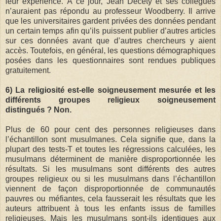
leur expérience. À ce jour, Jean Decety et ses collègues
n’auraient pas répondu au professeur Woodberry. Il arrive
que les universitaires gardent privées des données pendant
un certain temps afin qu’ils puissent publier d’autres articles
sur ces données avant que d’autres chercheurs y aient
accès. Toutefois, en général, les questions démographiques
posées dans les questionnaires sont rendues publiques
gratuitement.
6) La religiosité est-elle soigneusement mesurée et les
différents groupes religieux soigneusement
distingués ? Non.
Plus de 60 pour cent des personnes religieuses dans
l’échantillon sont musulmanes. Cela signifie que, dans la
plupart des tests-T et toutes les régressions calculées, les
musulmans déterminent de manière disproportionnée les
résultats. Si les musulmans sont différents des autres
groupes religieux ou si les musulmans dans l’échantillon
viennent de façon disproportionnée de communautés
pauvres ou méfiantes, cela fausserait les résultats que les
auteurs attribuent à tous les enfants issus de familles
religieuses. Mais les musulmans sont-ils identiques aux