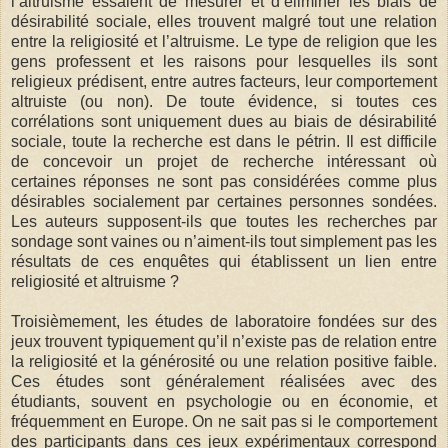
l’altruisme essaient de mesurer et d’éliminer les biais de
désirabilité sociale, elles trouvent malgré tout une relation
entre la religiosité et l’altruisme. Le type de religion que les
gens professent et les raisons pour lesquelles ils sont
religieux prédisent, entre autres facteurs, leur comportement
altruiste (ou non). De toute évidence, si toutes ces
corrélations sont uniquement dues au biais de désirabilité
sociale, toute la recherche est dans le pétrin. Il est difficile
de concevoir un projet de recherche intéressant où
certaines réponses ne sont pas considérées comme plus
désirables socialement par certaines personnes sondées.
Les auteurs supposent-ils que toutes les recherches par
sondage sont vaines ou n’aiment-ils tout simplement pas les
résultats de ces enquêtes qui établissent un lien entre
religiosité et altruisme ?
Troisièmement, les études de laboratoire fondées sur des
jeux trouvent typiquement qu’il n’existe pas de relation entre
la religiosité et la générosité ou une relation positive faible.
Ces études sont généralement réalisées avec des
étudiants, souvent en psychologie ou en économie, et
fréquemment en Europe. On ne sait pas si le comportement
des participants dans ces jeux expérimentaux correspond