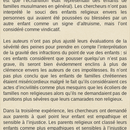
est que l’échantillon était représentatif des enfants de
familles musulmanes en général). Les chercheurs n’ont pas
interprété le souci des enfants religieux envers les
personnes qui avaient été poussées ou blessées par un
autre enfant comme un signe d’altruisme, mais l’ont
considéré comme vindicatif.
Les auteurs n’ont pas plus ajusté leurs évaluations de la
sévérité des peines pour prendre en compte l’interprétation
de la gravité des infractions du point de vue des enfants : si
ces enfants considèrent que pousser quelqu’un n’est pas
grave, ils seront bien évidemment enclins à plus de
clémence envers les auteurs de ces impolitesses. Ils n’ont
pas plus conclu que les enfants de familles chrétiennes
étaient miséricordieux malgré le fait qu’ils considéraient ces
actes d’incivilités comme plus mesquins que les écoliers de
familles non religieuses alors qu’ils ne demandaient pas de
punitions plus sévères que leurs camarades non religieux.
Dans la troisième expérience, les chercheurs ont demandé
aux parents à quel point leur enfant est empathique et
sensible à l’injustice. Les parents religieux ont classé leurs
enfants comme plus empathiques et sensibles à l’injustice