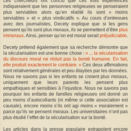
Les chercheurs ont conclu que ces trois expériences
indiqueraient que les personnes religieuses se penseraient
plus serviables alors qu’en réalité ils sont « moins
serviables » et « plus vindicatifs ». Au cours d’entrevues
avec des journalistes, Decety explique que si les gens
pensent qu’ils sont plus moraux, ils se permettent d’être
plus
immoraux
. Ainsi, penser qu’on est moral serait
préjudiciable
.
Decety prétend également que sa recherche démontre que
la sécularisation est une bonne chose :
« ... la sécularisation
du discours moral ne réduit pas la bonté humaine. En fait,
elle produit exactement le contraire. »
Ces deux affirmations
sont relativement générales et peu étayées par les données.
Nous ne savons pas si les enfants se croient plus moraux,
uniquement que leurs parents les pensent plus
empathiques et sensibles à l’injustice. Nous ne savons pas
pourquoi les enfants de familles religieuses ont donné un
peu moins d’autocollants (ni même si cette association est
causale), encore moins s’ils ont agi moins « moralement »
parce qu’ils se pensent moraux. Les universitaires n’ont pas
plus étudié l’effet de la sécularisation sur la bonté.
Les articles dans la presse populaire extrapolent encore