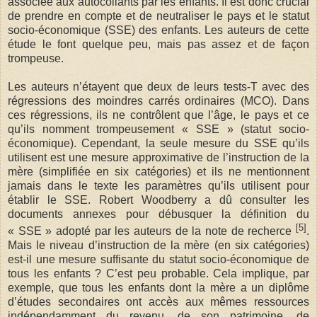
associée aux autocollants par les enfants. Il est donc crucial
de prendre en compte et de neutraliser le pays et le statut
socio-économique (SSE) des enfants. Les auteurs de cette
étude le font quelque peu, mais pas assez et de façon
trompeuse.
Les auteurs n’étayent que deux de leurs tests-T avec des
régressions des moindres carrés ordinaires (MCO). Dans
ces régressions, ils ne contrôlent que l’âge, le pays et ce
qu’ils nomment trompeusement « SSE » (statut socio-
économique). Cependant, la seule mesure du SSE qu’ils
utilisent est une mesure approximative de l’instruction de la
mère (simplifiée en six catégories) et ils ne mentionnent
jamais dans le texte les paramètres qu’ils utilisent pour
établir le SSE. Robert Woodberry a dû consulter les
documents annexes pour débusquer la définition du
[5]
« SSE » adopté par les auteurs de la note de recherce
.
Mais le niveau d’instruction de la mère (en six catégories)
est-il une mesure suffisante du statut socio-économique de
tous les enfants ? C’est peu probable. Cela implique, par
exemple, que tous les enfants dont la mère a un diplôme
d’études secondaires ont accès aux mêmes ressources
indépendamment du revenu, de son patrimoine, de