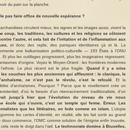
voir du pain sur la planche.
le pas faire office de nouvelle espérance ?
archandises circulent mieux, les signes et les images aussi, vivent la
 coup, les traditions, les cultures et les religions se côtoient
ntre l’autre, et cela fait de l’irritation et de l’inflammation aux
ues,
et donc des replis, des paniques identitaires çà et là. La
omente une balkanisation politico-culturelle — 193 États à l’ONU
 Et plus les outillages progressent, plus les imaginaires régressent.
fantasmes d’origine. Voyez le Moyen-Orient : les frontières modernes
l’ethnie. Le plus récent est le plus fragile.
Quand il y a crise
les couches les plus anciennes qui affleurent : le clanique, le
. L’archaïsme, ce n’est pas le révolu, c’est le refoulé
. Et la
iblée d’archaïsmes. Pourquoi ? Parce que le nivellement crée un
existentiel, d’où le besoin d’un réenracinement traditionaliste, d’un
ait jusqu’à hier que l’évolution du niveau de vie nous
e école qui s’ouvre, c’est un temple qui ferme. Erreur. Les
ntalistes que les littéraires, en Inde comme en islam.
L’utopie
gomme les cartes d’identité, en réalité, elle les fait sortir au grand
 le doux commerce, l’OMC comme solution de l’énigme enfin trouvée,
cela reste le doigt dans l’œil.
Le technocrate domine à Bruxelles,