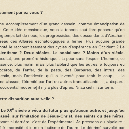
ctement parlez-vous ?
mme accomplissement d’un grand dessein, comme émancipation de
. Cette idée messianique, nous la tenons, tout libre-penseur qu’on
 longtemps fait de nous, les progressistes, des descendants d’Abraham
bureau des Affaires eschatologiques a fermé. Plus aucune grande
 noté le raccourcissement des cycles d’espérance en Occident ? Le
ientisme ? Deux siècles. Le socialisme ? Moins d’un siècle.
sultat, une première historique : la peur sans l’espoir. L’homme, ce
sance, plus malin, mais plus faiblard que les autres, a toujours eu
céros, de l’enfer, de la peste, des Barbares, des intrus, des
estin, mais l’antidestin qu’il a inventé pour tenir le coup — la
s classes, l’éternité par l’art ou autres tranquillisants —, a disparu.
ccidental moderne] il n’y a plus d’après. Ni au ciel ni sur terre.
te disparition aurait-elle ?
e
. Le XX
siècle a vécu du futur plus qu’aucun autre, et jusqu’au
passé, sur l’imitation de Jésus-Christ, des saints ou des héros.
evant ni derrière, c’est de l’expérimental. Je pressens du bipolaire :
ôté, morosité et je-m’en-foutisme de l’autre. Le déprimé survolté par