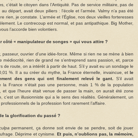
, c’était le citoyen dans l’Antiquité. Pas de service militaire, pas de
au départ, avait deux piliers : l’école et l’armée. Valmy n’a pas été
 rien, je constate. L’armée et l’Église, nos deux vieilles forteresses
lement. Le contrecoup est normal, et pas antipathique. Big Mother,
 vous l’accorde bien volontiers.
eur côté « manipulateur de songes » qui vous attire ?
 passeur, ouvrier d’une idée-force. Même si rien ne se mène à bien
e médiocrité, rien de grand ne s’entreprend sans passion, et, parce
 de route, on a intérêt à partir de haut. S’il y avait eu un sondage le
0,01 %. Il a su créer du mythe, la France éternelle, invaincue, et
le
ement des gens qui ont finalement relevé le gant.
S’il avait
la France n’était pas une personne, mais 1 % de la population
té, et que l’heure était venue de passer la main, on aurait été zone
 c’est un illusionniste qui a le sens des réalités. Généralement, un
professionnels de la profession font rarement l’affaire.
de la glorification du passé ?
culpa
permanent, ça donne soit envie de se pendre, soit de jouer
ufrage. Déprime et cynisme.
Et puis, n’oublions pas, la mémoire,