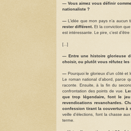
— Vous aimez vous définir comme u
nationaliste ?
—
L’idée que mon pays n’a aucun tit
rester différent.
Et la conviction que 
est intéressante. Le pire, c’est d’êtr
[...]
— Entre une histoire glorieuse d
choisir, ou plutôt vous réfutez les
—
Pourquoi le glorieux d’un côté et 
Le roman national d’abord, parce qu’i
raconte. Ensuite, à la fin du second
confrontation des points de vue.
Le
que trop légendaire, font le jeu
revendications revanchardes. C
confession tirant la couverture à s
veille d’élections, font la chasse au
terme.