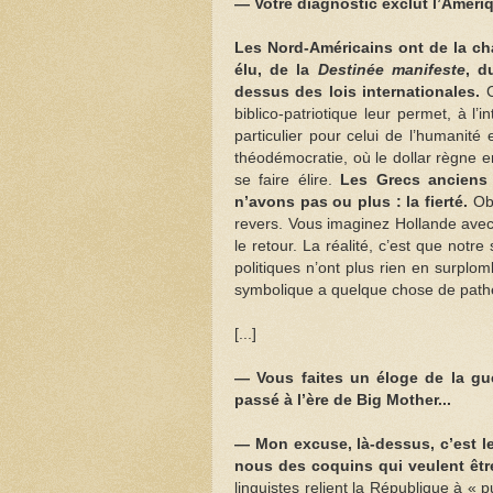
— Votre diagnostic exclut l’Amériq
Les Nord-Américains ont de la chan
élu, de la
Destinée manifeste
, d
dessus des lois internationales.
C
biblico-patriotique leur permet, à l’in
particulier pour celui de l’humanité
théodémocratie, où le dollar règne en
se faire élire.
Les Grecs anciens 
n’avons pas ou plus : la fierté.
Oba
revers. Vous imaginez Hollande avec 
le retour. La réalité, c’est que notr
politiques n’ont plus rien en surplom
symbolique a quelque chose de path
[...]
— Vous faites un éloge de la gue
passé à l’ère de Big Mother...
—
Mon excuse, là-dessus, c’est le 
nous des coquins qui veulent être
linguistes relient la République à « 