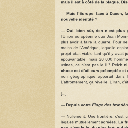
mais il est à côté de la plaque. Di
— Mais l’Europe, face à Daech, fa
nouvelle identité ?
—
Oui, bien sûr, rien n’est plus
l’Union européenne que Jean Monnet
plus avoir à faire la guerre. Pour 
mains de l’Amérique, laquelle espi
projet était viable tant qu’il y avai
épouvantable, mais 20 000 hommes 
e
usines, ce n’est pas le III
Reich ni
chose est d’ailleurs préemptée et
non géographique apparaît dans le
L’affrontement, ça réveille. L’Iran, c’é
[...]
— Depuis votre
Éloge des frontièr
—
Nullement. Une frontière, c’est u
légales mutuellement agréées.
La fr
pas, c’est la loi du plus fort, qu