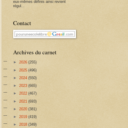
eux-mêmes définis ainsi revient
régul...
Contact
Archives du carnet
►
2026
(255)
►
2025
(496)
►
2024
(550)
►
2023
(665)
►
2022
(467)
►
2021
(693)
►
2020
(381)
►
2019
(419)
►
2018
(349)