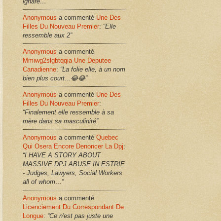
ignare…”
Anonymous
a commenté
Une Des
Filles Du Nouveau Premier
:
“Elle
ressemble aux 2”
Anonymous
a commenté
Mmiwg2slgbtqqia Une Deputee
Canadienne
:
“La folie elle, à un nom
bien plus court...😂😂”
Anonymous
a commenté
Une Des
Filles Du Nouveau Premier
:
“Finalement elle ressemble à sa
mère dans sa masculinité”
Anonymous
a commenté
Quebec
Qui Osera Encore Denoncer La Dpj
:
“I HAVE A STORY ABOUT
MASSIVE DPJ ABUSE IN ESTRIE
- Judges, Lawyers, Social Workers
all of whom…”
Anonymous
a commenté
Licenciement Du Correspondant De
Longue
:
“Ce n'est pas juste une