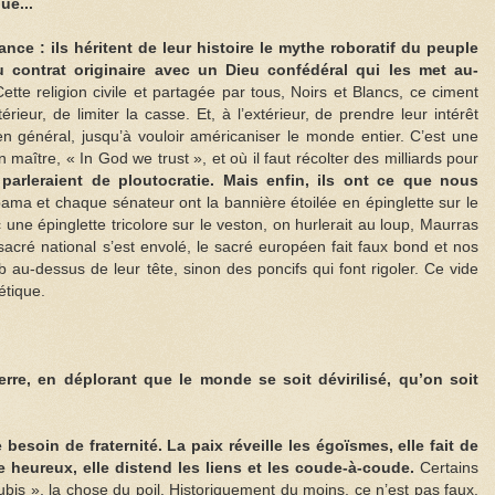
ue...
ce : ils héritent de leur histoire le mythe roboratif du peuple
u contrat originaire avec un Dieu confédéral qui les met au-
ette religion civile et partagée par tous, Noirs et Blancs, ce ciment
térieur, de limiter la casse. Et, à l’extérieur, de prendre leur intérêt
 en général, jusqu’à vouloir américaniser le monde entier. C’est une
 maître, « In God we trust », et où il faut récolter des milliards pour
parleraient de ploutocratie. Mais enfin, ils ont ce que nous
ma et chaque sénateur ont la bannière étoilée en épinglette sur le
une épinglette tricolore sur le veston, on hurlerait au loup, Maurras
e sacré national s’est envolé, le sacré européen fait faux bond et nos
b au-dessus de leur tête, sinon des poncifs qui font rigoler. Ce vide
étique.
rre, en déplorant que le monde se soit dévirilisé, qu’on soit
besoin de fraternité. La paix réveille les égoïsmes, elle fait de
 heureux, elle distend les liens et les coude-à-coude.
Certains
pubis », la chose du poil. Historiquement du moins, ce n’est pas faux.