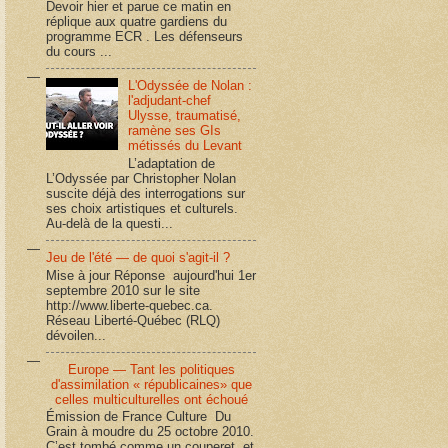
Devoir hier et parue ce matin en
réplique aux quatre gardiens du
programme ECR . Les défenseurs
du cours ...
L'Odyssée de Nolan :
l'adjudant-chef
Ulysse, traumatisé,
ramène ses GIs
métissés du Levant
L’adaptation de
L’Odyssée par Christopher Nolan
suscite déjà des interrogations sur
ses choix artistiques et culturels.
Au-delà de la questi...
Jeu de l'été — de quoi s'agit-il ?
Mise à jour Réponse aujourd'hui 1er
septembre 2010 sur le site
http://www.liberte-quebec.ca.
Réseau Liberté-Québec (RLQ)
dévoilen...
Europe — Tant les politiques
d'assimilation « républicaines» que
celles multiculturelles ont échoué
Émission de France Culture Du
Grain à moudre du 25 octobre 2010.
C’est tombé comme un couperet, et