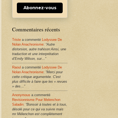
Abonnez-vous
Commentaires récents
Triste
a commenté
Lodyssee De
Nolan Anachronisme
:
“Autre
distorsion, autre trahison:Ainsi, une
traduction et une interprétation
d’Emily Wilson, sur…”
Raoul
a commenté
Lodyssee De
Nolan Anachronisme
:
“Merci pour
cette critique argumentée. C'est
plus difficile à faire que les « revues
» des…”
Anonymous
a commenté
Revisionnisme Pour Melenchon
Saladin
:
“Bonsoir à toutes et à tous,
désolé pour ce qui va suivre mais
mr Mélenchon est complètement