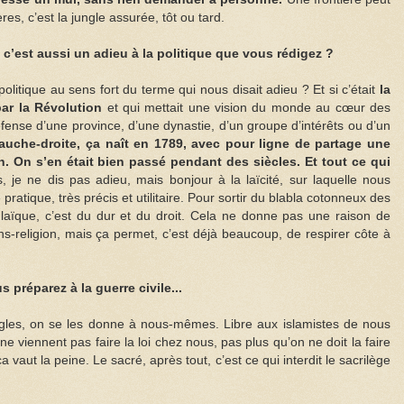
res, c’est la jungle assurée, tôt ou tard.
c’est aussi un adieu à la politique que vous rédigez ?
 politique au sens fort du terme qui nous disait adieu ? Et si c’était
la
ar la Révolution
et qui mettait une vision du monde au cœur des
défense d’une province, d’une dynastie, d’un groupe d’intérêts ou d’un
auche-droite, ça naît en 1789, avec pour ligne de partage une
in. On s’en était bien passé pendant des siècles. Et tout ce qui
 je ne dis pas adieu, mais bonjour à la laïcité, sur laquelle nous
ratique, très précis et utilitaire. Pour sortir du blabla cotonneux des
laïque, c’est du dur et du droit. Cela ne donne pas une raison de
ans-religion, mais ça permet, c’est déjà beaucoup, de respirer côte à
préparez à la guerre civile...
ègles, on se les donne à nous-mêmes. Libre aux islamistes de nous
ne viennent pas faire la loi chez nous, pas plus qu’on ne doit la faire
 vaut la peine. Le sacré, après tout, c’est ce qui interdit le sacrilège