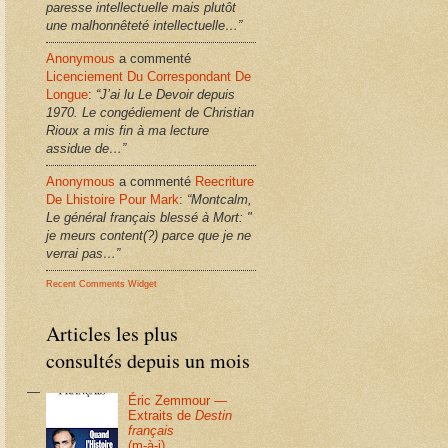
paresse intellectuelle mais plutôt
une malhonnêteté intellectuelle…”
Anonymous
a commenté
Licenciement Du Correspondant De
Longue
:
“J’ai lu Le Devoir depuis
1970. Le congédiement de Christian
Rioux a mis fin à ma lecture
assidue de…”
Anonymous
a commenté
Reecriture
De Lhistoire Pour Mark
:
“Montcalm,
Le général français blessé à Mort: "
je meurs content(?) parce que je ne
verrai pas…”
Recent Comments Widget
Articles les plus
consultés depuis un mois
Éric Zemmour —
Extraits de
Destin
français
(m-à-j)