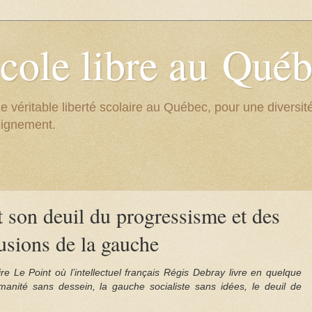
cole libre au Qué
e véritable liberté scolaire au Québec, pour une divers
eignement.
t son deuil du progressisme et des
lusions de la gauche
ire Le Point où l’intellectuel français Régis Debray livre en quelque
umanité sans dessein, la gauche socialiste sans idées, le deuil de