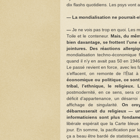
dix flashs quotidiens. Les psys vont a
— La mondialisation ne pourrait-el
—
Je ne vois pas trop en quoi. Les m
Toile et le conteneur.
Mais, du même
bien davantage, se frottent l’une co
jointures. Des réactions allergiq
mondialisation techno-économique f
quand il n’y en avait pas 50 en 1946.
Le passé revient en force, avec les 
s’effacent, on remonte de l’État à 
économique ou politique, ce sont 
tribal, l’ethnique, le religieux
postmodernité, en ce sens, sera cr
déficit d’appartenance, un désarroi 
affichage de singularité.
On croy
débarrasserait du religieux — un
informaticiens sont plus fondame
libérale espérait que la Carte bleue 
jour. En somme, la pacification par
ça a beau être bardé de statistiques, 