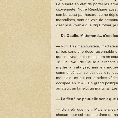
Le pubère en état de porter les armes
citoyenneté. Notre République aussi, 
son berceau par hasard. Je ne déplore
masculines, sont en voie de démantè
c’est plus vivable que Big Brother, je
— De Gaulle, Mitterrand... c’est l
—
Non. Pas manipulateur, médiateur,
ici-bas sans une dose raisonnable d
que le niveau baisse toujours en cours
18 juin 1940, de Gaulle eût récolté 
mythe a catalysé, mis en mouv
commencé par se et nous dire que 
mondiale, ce qui est la stricte véri
occupée en 1945. Un grand politique,
amateur, un farfelu, un marginal. Les 
— La fierté ne peut-elle venir que 
—
Bien sûr que non. Mais le
mea 
chacun pour soi, comme dans un na