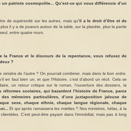
n patriote cosmopolite... Qu’est-ce qui vous différencie d’un
re de supériorité sur les autres, mais qu
’il a le droit d’être et de
plus il y a de joueurs autour de la table, sur la planète, plus la partie
e seul, entre quatre murs.
e la France et le discours de la repentance, vous refusez de
 deux ?
le sinistre de l’autre ? On pourrait combiner, mais dans le bon ordre.
l en faut bien un, et que l’Histoire, c’est d’abord un récit. Cela se
aire, un retour critique sur le roman, l’ouverture des dossiers, la
s réformes scolaires, qui bazardent l’histoire de France, parce
 des mémoires particulières, d’une juxtaposition jalouse de
haque sexe, chaque ethnie, chaque langue régionale, chaque
oi...
Et qui après ramassera les miettes ? Nos ministres, hélas, à la
x clientèles. C’est peut-être payant dans l’immédiat, mais pas à long