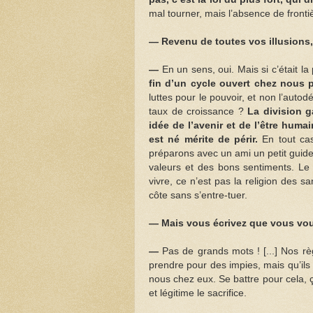
mal tourner, mais l’absence de frontiè
— Revenu de toutes vos illusions, 
—
En un sens, oui. Mais si c’était la
fin d’un cycle ouvert chez nous p
luttes pour le pouvoir, et non l’auto
taux de croissance ?
La division g
idée de l’avenir et de l’être huma
est né mérite de périr.
En tout cas,
préparons avec un ami un petit guide p
valeurs et des bons sentiments. Le 
vivre, ce n’est pas la religion des s
côte sans s’entre-tuer.
— Mais vous écrivez que vous vous 
—
Pas de grands mots ! [...] Nos r
prendre pour des impies, mais qu’ils 
nous chez eux. Se battre pour cela, ça
et légitime le sacrifice.