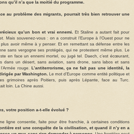
sons qu’il n’a que la moitié du programme.
ce au problème des migrants, pourrait très bien retrouver une
 précieux qu’un bon et vrai ennemi.
Et Staline a autant fait pour
. Mais souvenez-vous : on a construit l’Europe à l’Ouest pour ne
ne plus avoir même à y penser. Et en remettant sa défense entre les
onne sans vergogne ses protégés, qui ne protestent même plus. Le
t juste en face un ennemi mortel, ou jugé tel. Daech, c’est écœurant,
dans un désert, sans aviation, sans drone, sans labos et sans
 l’Armée rouge.
L’antiterrorisme, ça ne fait pas une identité, la
 dirigée par Washington.
Le mot d’Europe comme entité politique et
s grimoires après Poitiers, puis après Lépante, face au Turc.
tait loin. La Chine aussi.
es
, votre position a-t-elle évolué ?
ne ligne consentie, faite pour être franchie, à certaines conditions
ontière est une conquête de la civilisation, et quand il n’y en a
i dresse un mur, sans rien demander à personne.
Une frontière peut