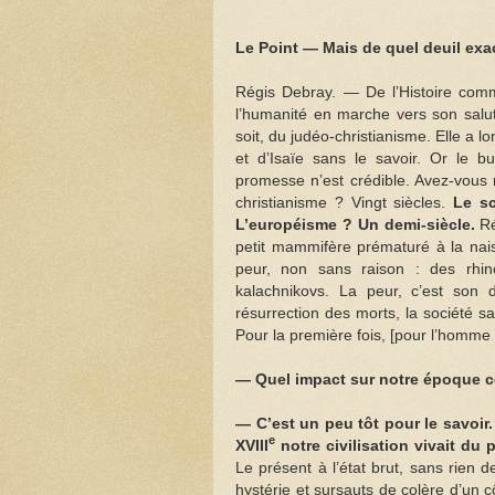
Le Point — Mais de quel deuil exa
Régis Debray. — De l’Histoire co
l’humanité en marche vers son salut
soit, du judéo-christianisme. Elle a
et d’Isaïe sans le savoir. Or le 
promesse n’est crédible. Avez-vous
christianisme ? Vingt siècles.
Le sc
L’européisme ? Un demi-siècle.
Ré
petit mammifère prématuré à la nais
peur, non sans raison : des rhino
kalachnikovs. La peur, c’est son d
résurrection des morts, la société san
Pour la première fois, [pour l’homme o
— Quel impact sur notre époque cet
— C’est un peu tôt pour le savoir
e
XVIII
notre civilisation vivait du 
Le présent à l’état brut, sans rien d
hystérie et sursauts de colère d’un c