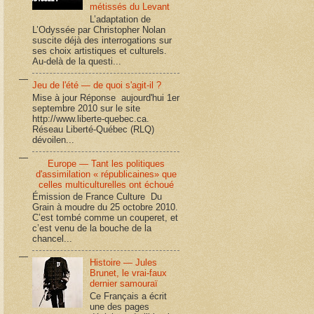
métissés du Levant
L’adaptation de
L’Odyssée par Christopher Nolan
suscite déjà des interrogations sur
ses choix artistiques et culturels.
Au-delà de la questi...
Jeu de l'été — de quoi s'agit-il ?
Mise à jour Réponse aujourd'hui 1er
septembre 2010 sur le site
http://www.liberte-quebec.ca.
Réseau Liberté-Québec (RLQ)
dévoilen...
Europe — Tant les politiques
d'assimilation « républicaines» que
celles multiculturelles ont échoué
Émission de France Culture Du
Grain à moudre du 25 octobre 2010.
C’est tombé comme un couperet, et
c’est venu de la bouche de la
chancel...
Histoire — Jules
Brunet, le vrai-faux
dernier samouraï
Ce Français a écrit
une des pages