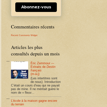
Abonnez-vous
Commentaires récents
Recent Comments Widget
Articles les plus
consultés depuis un mois
Éric Zemmour —
Extraits de
Destin
français
(m-à-j)
(Les intertitres sont
de nous). Introduction
C’était un cours d’eau qui ne payait
pas de mine. Il ne méritait guère le
nom de « fleuv...
L'école à la maison gagne encore
du terrain