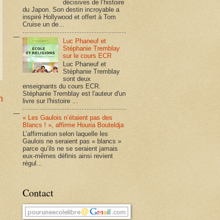
décisives de l’histoire
du Japon. Son destin incroyable a
inspiré Hollywood et offert à Tom
Cruise un de...
Luc Phaneuf et
Stéphanie Tremblay
sur le cours ECR
Luc Phaneuf et
Stéphanie Tremblay
sont deux
enseignants du cours ECR.
Stéphanie Tremblay est l'auteur d'un
n
livre sur l'histoire ...
« Les Gaulois n’étaient pas des
Blancs ! », affirme Houria Bouteldja
L’affirmation selon laquelle les
Gaulois ne seraient pas « blancs »
parce qu’ils ne se seraient jamais
eux-mêmes définis ainsi revient
régul...
Contact