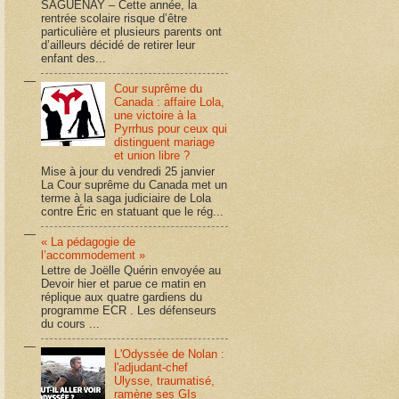
SAGUENAY – Cette année, la
rentrée scolaire risque d’être
particulière et plusieurs parents ont
d’ailleurs décidé de retirer leur
enfant des...
Cour suprême du
Canada : affaire Lola,
une victoire à la
Pyrrhus pour ceux qui
distinguent mariage
et union libre ?
Mise à jour du vendredi 25 janvier
La Cour suprême du Canada met un
terme à la saga judiciaire de Lola
contre Éric en statuant que le rég...
« La pédagogie de
l’accommodement »
Lettre de Joëlle Quérin envoyée au
Devoir hier et parue ce matin en
réplique aux quatre gardiens du
programme ECR . Les défenseurs
du cours ...
L'Odyssée de Nolan :
l'adjudant-chef
Ulysse, traumatisé,
ramène ses GIs