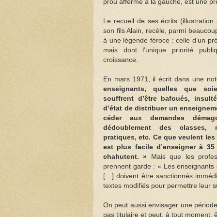
prou affermé à la gauche, est une 
Le recueil de ses écrits (illustratio
son fils Alain, recèle, parmi beaucou
à une légende féroce : celle d’un pré
mais dont l’unique priorité pub
croissance.
En mars 1971, il écrit dans une no
enseignants, quelles que soie
souffrent d’être bafoués, insulté
d’état de distribuer un enseignem
céder aux demandes démago
dédoublement des classes, mu
pratiques, etc. Ce que veulent les 
est plus facile d’enseigner à 35
chahutent. »
Mais que les profess
prennent garde : « Les enseignants q
[…] doivent être sanctionnés immédia
textes modifiés pour permettre leur 
On peut aussi envisager une période 
pas titulaire et peut, à tout moment, ê