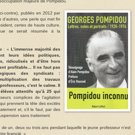
préoccupation majeure de Pompidou.
n ci-contre), publiés en 2012 par
p d’autres, une perle qui met fin
sident, certes de haute culture,
lique se serait résumée à la
te : «
L’immense majorité des
nt leurs idées politiques,
s, ridiculisés et d’être hors
ent profitable… Il ne faut pas
giques des syndicats :
ltiplication des travaux
professeurs, c’est le calme. Il
 élèves attentifs qu’à 25 qui
eurs complices de l’agitation
ui prennent la tête des excités
tement et, s’il le faut, par des
suspension sans traitement.
de un, deux ou trois ans pendant laquelle le jeune professeur n’est
tre licencié. »