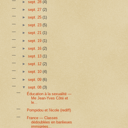
►
sept. 28
(4)
►
sept. 27
(2)
►
sept. 25
(1)
►
sept. 23
(5)
►
sept. 21
(1)
►
sept. 19
(1)
►
sept. 16
(2)
►
sept. 13
(1)
►
sept. 12
(2)
►
sept. 10
(4)
►
sept. 09
(6)
▼
sept. 08
(3)
Éducation à la sexualité —
Me Jean-Yves Côté et
le...
Pompidou et l'école (rediff)
France — Classes
dédoublées en banlieues
immigrées...