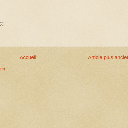
e:
Accueil
Article plus ancie
om)