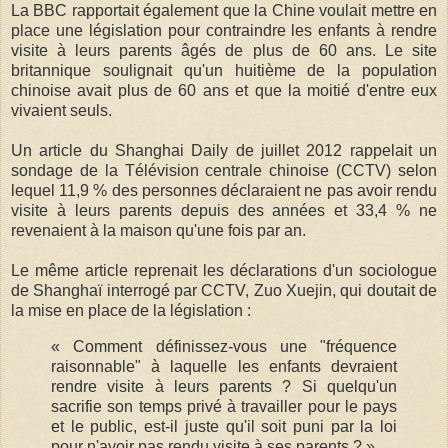
La BBC rapportait également que la Chine voulait mettre en
place une législation pour contraindre les enfants à rendre
visite à leurs parents âgés de plus de 60 ans. Le site
britannique soulignait qu'un huitième de la population
chinoise avait plus de 60 ans et que la moitié d'entre eux
vivaient seuls.
Un article du Shanghai Daily de juillet 2012 rappelait un
sondage de la Télévision centrale chinoise (CCTV) selon
lequel 11,9 % des personnes déclaraient ne pas avoir rendu
visite à leurs parents depuis des années et 33,4 % ne
revenaient à la maison qu'une fois par an.
Le même article reprenait les déclarations d'un sociologue
de Shanghaï interrogé par CCTV, Zuo Xuejin, qui doutait de
la mise en place de la législation :
« Comment définissez-vous une "fréquence
raisonnable" à laquelle les enfants devraient
rendre visite à leurs parents ? Si quelqu'un
sacrifie son temps privé à travailler pour le pays
et le public, est-il juste qu'il soit puni par la loi
pour n'avoir pas rendu visite à ses parents ? »