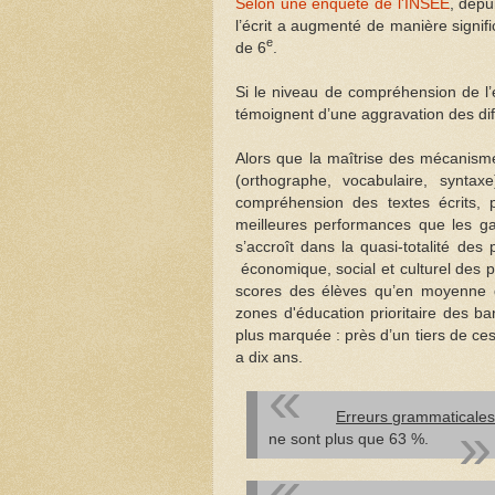
Selon une enquête de l'INSEE
, depu
l’écrit a augmenté de manière signif
e
de 6
.
Si le niveau de compréhension de l’
témoignent d’une aggravation des diffi
Alors que la maîtrise des mécanisme
(orthographe, vocabulaire, syntax
compréhension des textes écrits, p
meilleures performances que les ga
s’accroît dans la quasi-totalité de
économique, social et culturel des p
scores des élèves qu’en moyenne d
zones d'éducation prioritaire des ba
plus marquée : près d’un tiers de ces c
a dix ans.
Erreurs grammaticale
ne sont plus que 63 %.