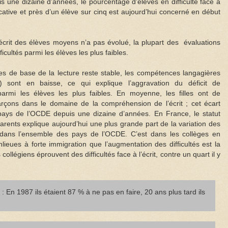
is une dizaine d’années, le pourcentage d’élèves en difficulté face à
icative et près d’un élève sur cinq est aujourd’hui concerné en début
écrit des élèves moyens n’a pas évolué, la plupart des évaluations
cultés parmi les élèves les plus faibles.
s de base de la lecture reste stable, les compétences langagières
e) sont en baisse, ce qui explique l’aggravation du déficit de
armi les élèves les plus faibles. En moyenne, les filles ont de
rçons dans le domaine de la compréhension de l’écrit ; cet écart
s pays de l’OCDE depuis une dizaine d’années. En France, le statut
arents explique aujourd’hui une plus grande part de la variation des
ans l’ensemble des pays de l’OCDE. C’est dans les collèges en
nlieues à forte immigration que l’augmentation des difficultés est la
ollégiens éprouvent des difficultés face à l’écrit, contre un quart il y
s
: En 1987 ils étaient 87 % à ne pas en faire, 20 ans plus tard ils