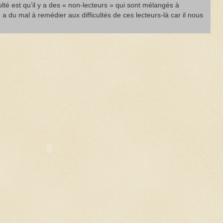
ulté est qu’il y a des « non-lecteurs » qui sont mélangés à
n a du mal à remédier aux difficultés de ces lecteurs-là car il nous