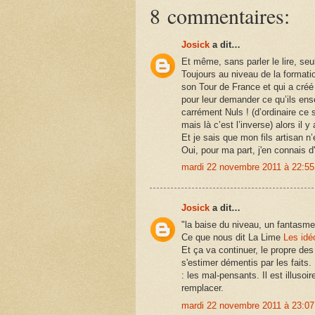
8 commentaires:
Josick
a dit…
Et même, sans parler le lire, seu
Toujours au niveau de la formatio
son Tour de France et qui a créé
pour leur demander ce qu’ils ense
carrément Nuls ! (d’ordinaire ce
mais là c’est l’inverse) alors il
Et je sais que mon fils artisan n
Oui, pour ma part, j'en connais d
mardi 22 novembre 2011 à 22:5
Josick
a dit…
"la baise du niveau, un fantasme
Ce que nous dit La Lime
Les idé
Et ça va continuer, le propre de
s'estimer démentis par les faits.
: les mal-pensants. Il est illusoi
remplacer.
mardi 22 novembre 2011 à 23:0