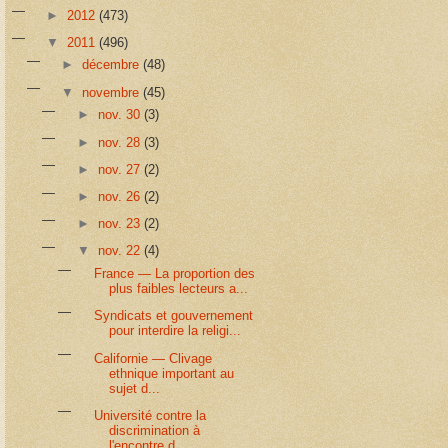
►
2012
(473)
▼
2011
(496)
►
décembre
(48)
▼
novembre
(45)
►
nov. 30
(3)
►
nov. 28
(3)
►
nov. 27
(2)
►
nov. 26
(2)
►
nov. 23
(2)
▼
nov. 22
(4)
France — La proportion des
plus faibles lecteurs a...
Syndicats et gouvernement
pour interdire la religi...
Californie — Clivage
ethnique important au
sujet d...
Université contre la
discrimination à
l'encontre d...