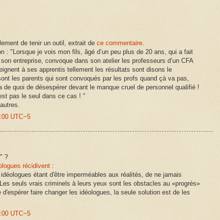
lement de tenir un outil, extrait de
ce commentaire
.
n : "Lorsque je vois mon fils, âgé d’un peu plus de 20 ans, qui a fait
 son entreprise, convoque dans son atelier les professeurs d’un CFA
ignent à ses apprentis tellement les résultats sont disons le
 sont les parents qui sont convoqués par les profs quand çà va pas,
 y a de quoi de désespérer devant le manque cruel de personnel qualifié !
’est pas le seul dans ce cas ! "
'autres.
5:00 UTC−5
" ?
ologues récidivent
:
s idéologues étant d'être imperméables aux réalités, de ne jamais
 Les seuls vrais criminels à leurs yeux sont les obstacles au «progrès»
re d'espérer faire changer les idéologues, la seule solution est de les
7:00 UTC−5