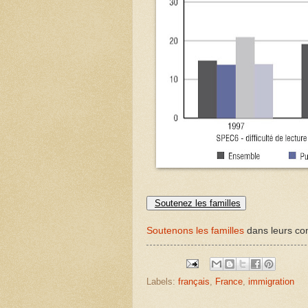
Soutenez les familles
Soutenons les familles
dans leurs com
Labels:
français
,
France
,
immigration