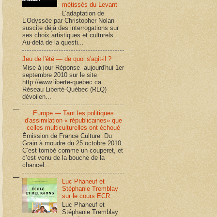
métissés du Levant
L’adaptation de
L’Odyssée par Christopher Nolan
suscite déjà des interrogations sur
ses choix artistiques et culturels.
Au-delà de la questi...
Jeu de l'été — de quoi s'agit-il ?
Mise à jour Réponse aujourd'hui 1er
septembre 2010 sur le site
http://www.liberte-quebec.ca.
Réseau Liberté-Québec (RLQ)
dévoilen...
Europe — Tant les politiques
d'assimilation « républicaines» que
celles multiculturelles ont échoué
Émission de France Culture Du
Grain à moudre du 25 octobre 2010.
C’est tombé comme un couperet, et
c’est venu de la bouche de la
chancel...
Luc Phaneuf et
Stéphanie Tremblay
sur le cours ECR
Luc Phaneuf et
Stéphanie Tremblay