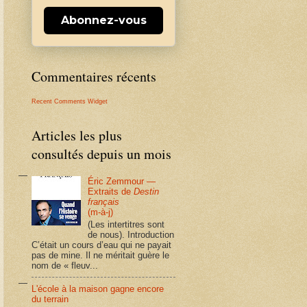
Abonnez-vous
Commentaires récents
Recent Comments Widget
Articles les plus
consultés depuis un mois
Éric Zemmour —
Extraits de
Destin
français
(m-à-j)
(Les intertitres sont
de nous). Introduction
C’était un cours d’eau qui ne payait
pas de mine. Il ne méritait guère le
nom de « fleuv...
L'école à la maison gagne encore
du terrain