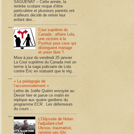
SAGUENAY – Cette année, la
rentrée scolaire risque d’être
particulière et plusieurs parents ont
d’ailleurs décidé de retirer leur
enfant des...
Cour suprême du
Canada : affaire Lola,
une victoire à la
Pyrrhus pour ceux qui
distinguent mariage
et union libre ?
Mise à jour du vendredi 25 janvier
La Cour suprême du Canada met un
terme à la saga judiciaire de Lola
contre Éric en statuant que le rég...
« La pédagogie de
l’accommodement »
Lettre de Joëlle Quérin envoyée au
Devoir hier et parue ce matin en
réplique aux quatre gardiens du
programme ECR . Les défenseurs
du cours ...
L'Odyssée de Nolan :
l'adjudant-chef
Ulysse, traumatisé,
ramène ses GIs