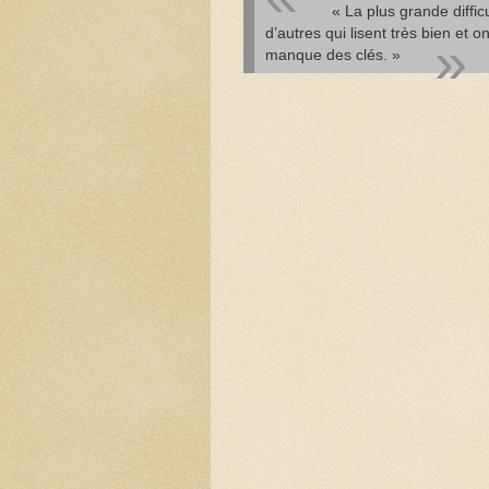
« La plus grande diffic
d’autres qui lisent très bien et o
manque des clés. »