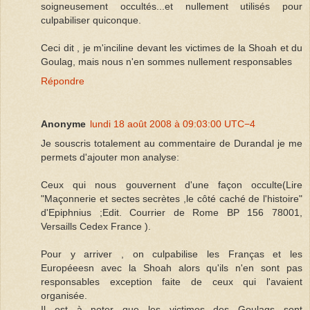
soigneusement occultés...et nullement utilisés pour
culpabiliser quiconque.
Ceci dit , je m'inciline devant les victimes de la Shoah et du
Goulag, mais nous n'en sommes nullement responsables
Répondre
Anonyme
lundi 18 août 2008 à 09:03:00 UTC−4
Je souscris totalement au commentaire de Durandal je me
permets d'ajouter mon analyse:
Ceux qui nous gouvernent d'une façon occulte(Lire
"Maçonnerie et sectes secrètes ,le côté caché de l'histoire"
d'Epiphnius ;Edit. Courrier de Rome BP 156 78001,
Versaills Cedex France ).
Pour y arriver , on culpabilise les Franças et les
Européeesn avec la Shoah alors qu'ils n'en sont pas
responsables exception faite de ceux qui l'avaient
organisée.
Il est à noter que les victimes des Goulags sont