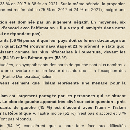
 33 % en 2017 à 38 % en 2021. Sur la même période, la proportion
uche est restée stable (25 % en 2017 et 24 % en 2021), malgré une
ation est dominée par un jugement négatif. En moyenne, six
 d’accord avec l’affirmation « il y a trop d’immigrés dans notre
ui ne répondent pas).
dants (56 %) pensent que leur pays doit se fermer davantage sur
un quart (23 %) s’ouvrir davantage et 21 % prônent le statu quo.
issent comme les plus réfractaires à l’ouverture, devant les
s (54 %) et les Britanniques (53 %).
tudiées, les sympathisants des partis de gauche sont plus nombreux
 « pro-ouverture » ou en faveur du statu quo — à l’exception des
(Partito Democratico) italien.
yens estiment que l’islam représente une menace pour la
islam est largement partagée par les personnes qui se situent
. Le bloc de gauche apparaît très clivé sur cette question : près
sants de gauche (45 %) est d’accord avec l’item « l’islam
r la République »
, l’autre moitié (52 %) n’est pas d’accord et 3 %
’ont pas répondu.
s (54 %) considèrent que « pour faire face aux difficultés