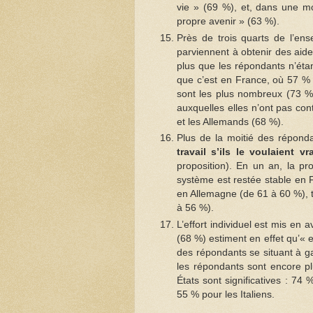
vie » (69 %), et, dans une moi
propre avenir » (63 %).
Près de trois quarts de l’e
parviennent à obtenir des aide
plus que les répondants n’éta
que c’est en France, où 57 % 
sont les plus nombreux (73 %
auxquelles elles n’ont pas cont
et les Allemands (68 %).
Plus de la moitié des répond
travail s’ils le voulaient v
proposition). En un an, la pr
système est restée stable en 
en Allemagne (de 61 à 60 %), 
à 56 %).
L’effort individuel est mis en 
(68 %) estiment en effet qu’« e
des répondants se situant à g
les répondants sont encore pl
États sont significatives : 7
55 % pour les Italiens.