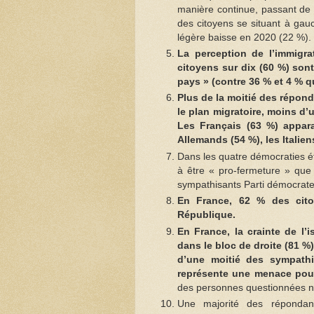
manière continue, passant de
des citoyens se situant à ga
légère baisse en 2020 (22 %).
La perception de l’immigr
citoyens sur dix (60 %) sont
pays » (contre 36 % et 4 % q
Plus de la moitié des répon
le plan migratoire, moins d’
Les Français (63 %) appara
Allemands (54 %), les Italien
Dans les quatre démocraties é
à être « pro-fermeture » que
sympathisants Parti démocrate 
En France, 62 % des cito
République.
En France, la crainte de l’
dans le bloc de droite (81 %)
d’une moitié des sympathi
représente une menace pou
des personnes questionnées n
Une majorité des répondant