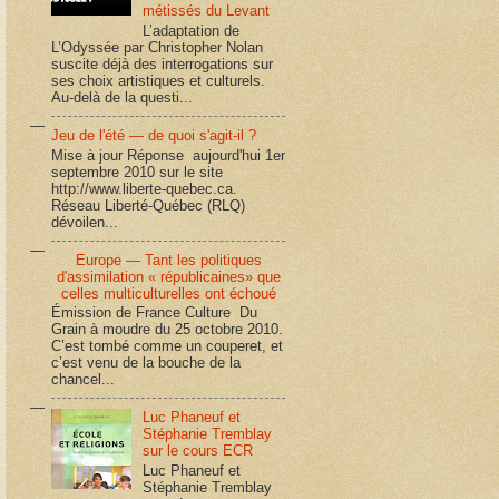
métissés du Levant
L’adaptation de
L’Odyssée par Christopher Nolan
suscite déjà des interrogations sur
ses choix artistiques et culturels.
Au-delà de la questi...
Jeu de l'été — de quoi s'agit-il ?
Mise à jour Réponse aujourd'hui 1er
septembre 2010 sur le site
http://www.liberte-quebec.ca.
Réseau Liberté-Québec (RLQ)
dévoilen...
Europe — Tant les politiques
d'assimilation « républicaines» que
celles multiculturelles ont échoué
Émission de France Culture Du
Grain à moudre du 25 octobre 2010.
C’est tombé comme un couperet, et
c’est venu de la bouche de la
chancel...
Luc Phaneuf et
Stéphanie Tremblay
sur le cours ECR
Luc Phaneuf et
Stéphanie Tremblay