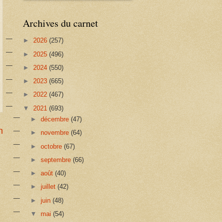
Archives du carnet
►
2026
(257)
►
2025
(496)
►
2024
(550)
►
2023
(665)
►
2022
(467)
▼
2021
(693)
►
décembre
(47)
n
►
novembre
(64)
►
octobre
(67)
►
septembre
(66)
►
août
(40)
►
juillet
(42)
►
juin
(48)
▼
mai
(54)