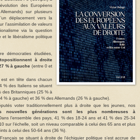
’évolution des Européens
t Allemands) sur plusieurs
d’un déplacement vers la
ur l’assimilation de valeurs
ionalisme via la question
 et le libéralisme politique
e démocraties étudiées,
opositionnent à droite
, 27 % à gauche
(entre 0 et
e est en tête dans chacun
4 % des Italiens se situent
% des Britanniques (25 % à
24 % à gauche) et 36 % des Allemands (26 % à gauche).
éputés voter traditionnellement plus à droite que les jeunes, nos
s nouvelles générations sont les plus nombreuses à
ans l’ensemble des pays, 41 % des 18-24 ans et 41 % des 25-34
10 sur l’échelle, soit un niveau comparable à celui des 65 ans et plus
ints à celui des 50-64 ans (36 %).
Français se situant à droite de l’échiquier politique s’est accrue de