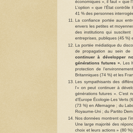
économiques », il faut « que l’
L’option « que l’État contrôle
41 % des personnes interrogée
La confiance portée aux entre
envers les petites et moyennes
des institutions qui susciten
entreprises, publiques (45 %) e
La portée médiatique du discou
de propagation au sein de l’
continuer à développer no
générations futures ».
Les I
protection de l’environnemen
Britanniques (74 %) et les Fra
Les sympathisants des différ
l’« on peut continuer à déve
générations futures ». C’est 
d’Europe Écologie-Les Verts (
(73 %) en Allemagne ; du Lab
Royaume-Uni ; du Partito Democ
Nos données montrent que l’in
Une large majorité des répond
choix et leurs actions » (80 %)