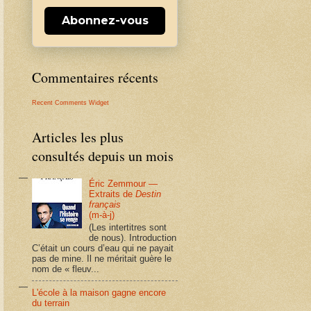
Abonnez-vous
Commentaires récents
Recent Comments Widget
Articles les plus
consultés depuis un mois
Éric Zemmour —
Extraits de
Destin
français
(m-à-j)
(Les intertitres sont
de nous). Introduction
C’était un cours d’eau qui ne payait
pas de mine. Il ne méritait guère le
nom de « fleuv...
L'école à la maison gagne encore
du terrain