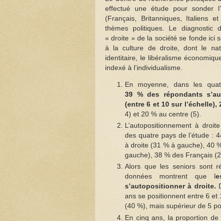
effectué une étude pour sonder l
(Français, Britanniques, Italiens e
thèmes politiques. Le diagnostic 
« droite » de la société se fonde ici s
à la culture de droite, dont le nat
identitaire, le libéralisme économique
indexé à l’individualisme.
En moyenne, dans les quatr
39 % des répondants s’aut
(entre 6 et 10 sur l’échelle)
4) et 20 % au centre (5).
L’autopositionnement à droit
des quatre pays de l’étude : 4
à droite (31 % à gauche), 40 
gauche), 38 % des Français (
Alors que les seniors sont r
données montrent que l
e
s’autopositionner à droite.
D
ans se positionnent entre 6 et 
(40 %), mais supérieur de 5 po
En cinq ans, la proportion de 