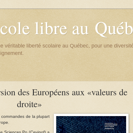
cole libre au Qué
e véritable liberté scolaire au Québec, pour une divers
eignement.
sion des Européens aux «valeurs de
droite»
x commandes de la plupart
rope.
de Sciences Po (Cevipof) a