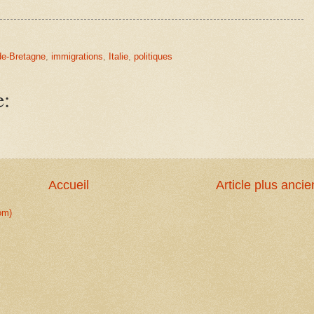
e-Bretagne
,
immigrations
,
Italie
,
politiques
e:
Accueil
Article plus ancie
om)