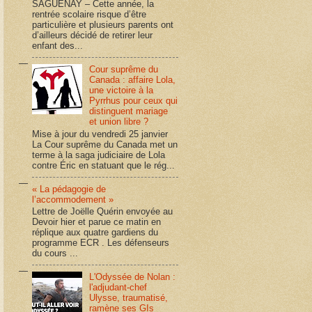
SAGUENAY – Cette année, la
rentrée scolaire risque d’être
particulière et plusieurs parents ont
d’ailleurs décidé de retirer leur
enfant des...
Cour suprême du
Canada : affaire Lola,
une victoire à la
Pyrrhus pour ceux qui
distinguent mariage
et union libre ?
Mise à jour du vendredi 25 janvier
La Cour suprême du Canada met un
terme à la saga judiciaire de Lola
contre Éric en statuant que le rég...
« La pédagogie de
l’accommodement »
Lettre de Joëlle Quérin envoyée au
Devoir hier et parue ce matin en
réplique aux quatre gardiens du
programme ECR . Les défenseurs
du cours ...
L'Odyssée de Nolan :
l'adjudant-chef
Ulysse, traumatisé,
ramène ses GIs