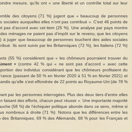
ndre mesure, qu’ils ont « une liberté et un contrôle total sur leur
nsemble des citoyens (71 %) jugent que « beaucoup de personnes
s sociales auxquelles elles n’ont pas contribué ». C’est 46 points de
nt pas d’accord avec cet item (25 %). Une analyse par pays montre
des ménages ne paient pas d’impôt sur le revenu, que les citoyens
) à juger que beaucoup de personnes touchent des aides sociales
ribué. Ils sont suivis par les Britanniques (72 %), les Italiens (72 %)
ants (55 %) considèrent que « les chômeurs pourraient trouver du
raiment »
(contre 42 % qui « ne sont pas d’accord » avec cette
oportion des individus considérant que les chômeurs profitaient du
France (passant de 50 % en février 2020 à 51 % en février 2021) et
tandis qu’elle s’est effondrée de 22 points au Royaume-Uni (de 78 %
avant par les personnes interrogées. Plus des deux tiers d’entre elles
n faisant des efforts, chacun peut réussir ». Une importante majorité
auche (58 %) de l’échiquier politique abonde dans ce sens, même si
us nombreux à droite (71 %). Notons que les différences entre les
4 % des Britanniques, 69 % des Allemands, 68 % pour les Français et