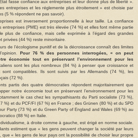
État fasse confiance aux entreprises et leur donne plus de liberté ».
 les entreprises et les réglemente plus étroitement » est choisie par
s (5 % répondent ne pas savoir).
prises est inversement proportionnelle à leur taille. La confiance
 entreprises (PME) est très élevée (74 %) et elles font même partie
t le plus de confiance, mais celle exprimée à l’égard des grandes
t privées (44 %) reste minoritaire.
rs de l’écologisme punitif et de la décroissance connaît des limites
opinion.
Pour 76 % des personnes interrogées, « on peut
tre économie tout en préservant l’environnement pour les
taliens sont les plus nombreux (84 %) à penser que croissance et
t sont compatibles. Ils sont suivis par les Allemands (74 %), les
nçais (72 %).
ents partis des quatre démocraties répondent majoritairement que
lopper notre économie tout en préservant l’environnement pour les
notamment le cas chez les sympathisants du Parti socialiste (73 %),
67 %) et du PCF/FI (67 %) en France ; des Grünen (80 %) et du SPD
our Party (73 %) et du Green Party of England and Wales (69 %) au
ratico (88 %) en Italie.
dividualisme, à droite comme à gauche, est érigé en norme sociale.
ants estiment que « les gens peuvent changer la société par leurs
, que « les gens de leur pays ont la possibilité de choisir leur propre