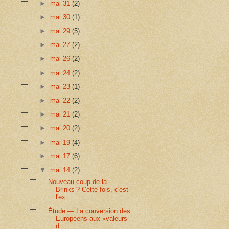
►
mai 31
(2)
►
mai 30
(1)
►
mai 29
(5)
►
mai 27
(2)
►
mai 26
(2)
►
mai 24
(2)
►
mai 23
(1)
►
mai 22
(2)
►
mai 21
(2)
►
mai 20
(2)
►
mai 19
(4)
►
mai 17
(6)
▼
mai 14
(2)
Nouveau coup de la
Brinks ? Cette fois, c'est
l'ex...
Étude — La conversion des
Européens aux «valeurs
d...