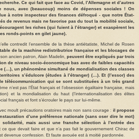
a recherche. Ce qui fait que face au Covid, l’Allemagne et d’autres
ue nous, avec (beaucoup) moins de dépenses sociales ! On
e à notre inspecteur des finances défroqué - que notre État-
tés de revenus mais ne favorise pas du tout la mobilité sociale,
couragent les riches (qui fuient à l’étranger) et exaspèrent les
s ronds-points en gilet jaune).
lle contredit l’ensemble de la thèse antiétatiste, Michel de Rosen
table de la machine redistributrice française et les blocages de
 son ancien patron, Alain Madelin,
peuvent être expliqués par trois
tion de niveau socio-économique bas avec de faibles capacités
aise (…), un phénomène simultané de mondialisation des classes
territoires s’édulcore (études à l’étranger) (…). Et (l’essor) des
 de télécommunication qui se sont substituées à un très grand
lème n’est pas l’État français et l’obsession égalitaire française, mais
ion) et la mondialisation du haut (l’internationalisation des élites
ocial français et font s’écrouler le pays sur lui-même.
vec moult précautions oratoires mais non sans courage :
il propose
instauration d’une préférence nationale (sans oser dire le mot)
 solidarité, mais aussi une franche sélection à l’entrée des
ce que devait faire et que n’a pas fait le gouvernement Chirac de
est devenue confession. Et faute avouée est à moitié pardonnée.