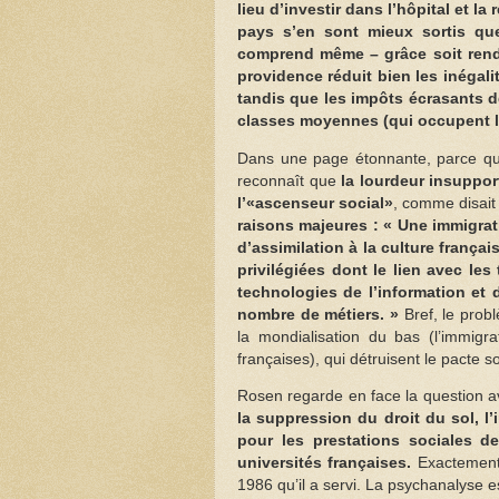
lieu d’investir dans l’hôpital et l
pays s’en sont mieux sortis q
comprend même – grâce soit rendu
providence réduit bien les inégali
tandis que les impôts écrasants dé
classes moyennes (qui occupent le
Dans une page étonnante, parce qu’e
reconnaît que
la lourdeur insuppor
l’«ascenseur social»
, comme disait
raisons majeures : « Une immigra
d’assimilation à la culture franç
privilégiées dont le lien avec les 
technologies de l’information et
nombre de métiers. »
Bref, le prob
la mondialisation du bas (l’immigrat
françaises), qui détruisent le pacte s
Rosen regarde en face la question a
la suppression du droit du sol, l’
pour les prestations sociales de
universités françaises.
Exactement 
1986 qu’il a servi. La psychanalyse 