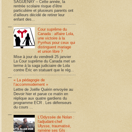
SAGUENAY – Cette année, la
rentrée scolaire risque d’être
particulière et plusieurs parents ont
d’ailleurs décidé de retirer leur
enfant des...
Cour suprême du
Canada : affaire Lola,
une victoire à la
Pyrrhus pour ceux qui
distinguent mariage
et union libre ?
Mise à jour du vendredi 25 janvier
La Cour suprême du Canada met un
terme à la saga judiciaire de Lola
contre Éric en statuant que le rég...
« La pédagogie de
l’accommodement »
Lettre de Joëlle Quérin envoyée au
Devoir hier et parue ce matin en
réplique aux quatre gardiens du
programme ECR . Les défenseurs
du cours ...
L'Odyssée de Nolan :
l'adjudant-chef
Ulysse, traumatisé,
ramène ses GIs