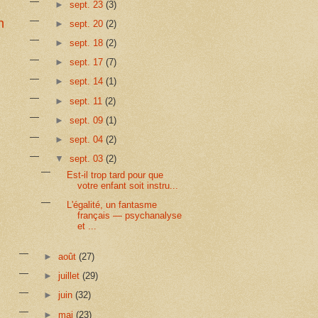
►
sept. 23
(3)
n
►
sept. 20
(2)
►
sept. 18
(2)
►
sept. 17
(7)
►
sept. 14
(1)
►
sept. 11
(2)
►
sept. 09
(1)
►
sept. 04
(2)
▼
sept. 03
(2)
Est-il trop tard pour que
votre enfant soit instru...
L'égalité, un fantasme
français — psychanalyse
et ...
►
août
(27)
►
juillet
(29)
►
juin
(32)
►
mai
(23)