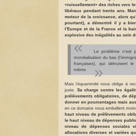
«ruissellement» des riches vers l
libéraux pendant trente ans. Ma
moteur de la croissance, alors qu
pourtant), a démontré il y a bi
l’Europe et de la France et la ba
explosive des inégalités au sein d
Le problème n’est pas
mondialisation du bas (l’immigrat
françaises), qui détruisent l
même
Mais l’équanimité nous oblige à re
juste.
Sa charge contre les égalit
prélèvements obligatoires, de dép
donner en pourcentages mais auss
en ce domaine nous emballent moin
haut niveau de prélèvements obli
le haut niveau de dépenses publiq
niveau de dépenses sociales vi
allocations diverses et variées q