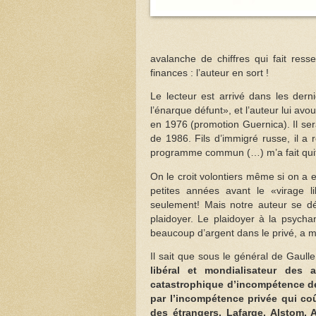
avalanche de chiffres qui fait res
finances : l’auteur en sort !
Le lecteur est arrivé dans les dern
l’énarque défunt», et l’auteur lui avo
en 1976 (promotion Guernica). Il se
de 1986. Fils d’immigré russe, il a 
programme commun (…) m’a fait quitt
On le croit volontiers même si on a 
petites années avant le «virage l
seulement! Mais notre auteur se dé
plaidoyer. Le plaidoyer à la psycha
beaucoup d’argent dans le privé, a m
Il sait que sous le général de Gaulle 
libéral et mondialisateur des
catastrophique d’incompétence de 
par l’incompétence privée qui co
des étrangers, Lafarge, Alstom, A