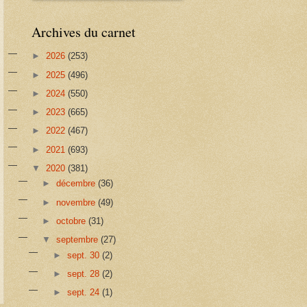
Archives du carnet
►
2026
(253)
►
2025
(496)
►
2024
(550)
►
2023
(665)
►
2022
(467)
►
2021
(693)
▼
2020
(381)
►
décembre
(36)
►
novembre
(49)
►
octobre
(31)
▼
septembre
(27)
►
sept. 30
(2)
►
sept. 28
(2)
►
sept. 24
(1)