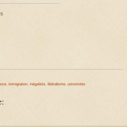
IS
ance
,
immigration
,
inégalités
,
libéralisme
,
universités
e: