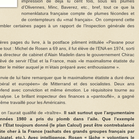
impression de déjà lu cent fois, sous les plumes
d’Olivennes, Minc, Baverez, etc., bref, tout ce que la
nomenklatura française compte de plumes fécondes et
de contempteurs du «mal français». On comprend cette
sembler certaines pages à un rapport de l’Inspection générale des
ières pages du livre, à la postface joliment intitulée «Pavane pour
ue tout : Michel de Rosen a 69 ans, il fut élève de l’ENA en 1974, sorti
ra directeur de cabinet d’Alain Madelin dans le gouvernement Chirac
rêvé de servir l’État et la France, mais «le maximalisme étatiste du
er le métier auquel je m’étais préparé avec enthousiasme ».
envie de lui faire remarquer que le maximalisme étatiste a duré deux
ibéral et européen» de Mitterrand et des socialistes. Deux ans
fend avec conviction et même émotion. Le réquisitoire tourne au
nalyse. Le brillant inspecteur des finances a «pantouflé», a gagné
ême travaillé pour les Américains.
on l’aurait qualifié de «traître».
Il sait surtout que l’argumentaire
 années 1980 a pris du plomb dans l’aile. Que l’exemple
l’État toujours donné (le plan Calcul) peut être contrebalancé
ûte cher à la France (rachats des grands groupes français par
lcatel, etc.). Avec intelligence, Rosen « lâche » volontiers le