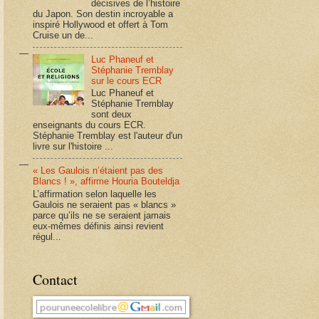
décisives de l’histoire
du Japon. Son destin incroyable a
inspiré Hollywood et offert à Tom
Cruise un de...
Luc Phaneuf et
Stéphanie Tremblay
sur le cours ECR
Luc Phaneuf et
Stéphanie Tremblay
sont deux
enseignants du cours ECR.
Stéphanie Tremblay est l'auteur d'un
livre sur l'histoire ...
« Les Gaulois n’étaient pas des
Blancs ! », affirme Houria Bouteldja
L’affirmation selon laquelle les
Gaulois ne seraient pas « blancs »
parce qu’ils ne se seraient jamais
eux-mêmes définis ainsi revient
régul...
Contact