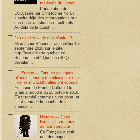
métissés du Levant
L’adaptation de
L’Odyssée par Christopher Nolan
suscite déjà des interrogations sur
ses choix artistiques et culturels.
Au-delà de la questi...
Jeu de l'été — de quoi s'agit-il ?
Mise à jour Réponse aujourd'hui 1er
septembre 2010 sur le site
http://www.liberte-quebec.ca.
Réseau Liberté-Québec (RLQ)
dévoilen...
Europe — Tant les politiques
d'assimilation « républicaines» que
celles multiculturelles ont échoué
Émission de France Culture Du
Grain à moudre du 25 octobre 2010.
C’est tombé comme un couperet, et
c’est venu de la bouche de la
chancel...
Histoire — Jules
Brunet, le vrai-faux
dernier samouraï
Ce Français a écrit
une des pages