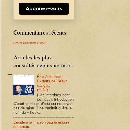
Abonnez-vous
Commentaires récents
Recent Comments Widget
Articles les plus
consultés depuis un mois
Éric Zemmour —
Extraits de
Destin
français
(m-à-j)
(Les intertitres sont
de nous). Introduction
C’était un cours d’eau qui ne payait
pas de mine. Il ne méritait guère le
nom de « fleuv...
L'école à la maison gagne encore
du terrain