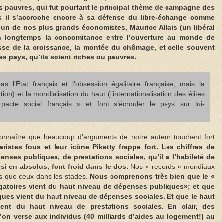
es pauvres, qui fut pourtant le principal thème de campagne des
is il s’accroche encore à sa défense du libre-échange comme
’un de nos plus grands économistes, Maurice Allais (un libéral
en longtemps la concomitance entre l’ouverture au monde de
isse de la croissance, la montée du chômage, et celle souvent
es pays, qu’ils soient riches ou pauvres.
 l’État français et l’obsession égalitaire française, mais la
ion) et la mondialisation du haut (l’internationalisation des élites
e pacte social français » et font s’écrouler le pays sur lui-
connaître que beaucoup d’arguments de notre auteur touchent fort
aristes fous et leur icône Piketty frappe fort. Les chiffres de
enses publiques, de prestations sociales, qu’il a l’habileté de
i en absolus, font froid dans le dos.
Nos « records » mondiaux
s que ceux dans les stades.
Nous comprenons très bien que le «
gatoires vient du haut niveau de dépenses publiques»; et que
ues vient du haut niveau de dépenses sociales. Et que le haut
ent du haut niveau de prestations sociales. En clair, des
u’on verse aux individus (40 milliards d’aides au logement!) au