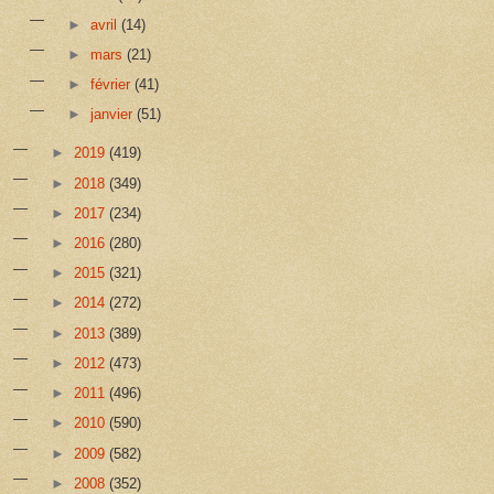
►
avril
(14)
►
mars
(21)
►
février
(41)
►
janvier
(51)
►
2019
(419)
►
2018
(349)
►
2017
(234)
►
2016
(280)
►
2015
(321)
►
2014
(272)
►
2013
(389)
►
2012
(473)
►
2011
(496)
►
2010
(590)
►
2009
(582)
►
2008
(352)